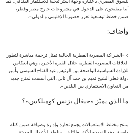
للسوق المصري باعتباره وجهة استراتيجية للاستثمار الفندقي. كما
أننا منفتحون على الدخول في مشروعات خارج مصر وقطر،
ضمن خطط توسعية تعزز حضورنا الإقليمي والدولي».
وأضاف:
> «الشراكة المصرية القطرية الحالية تمثل ترجمة مباشرة لتطور
العلاقات المصرية القطرية خلال الفترة الأخيرة، وهي انعكاس
للإرادة السياسية الواضحة بين الرئيس عبد الفتاح السيسي وأمير
دولة قطر الشيخ تميم بن حمد آل ثاني، التي أسست لمناخ جديد
من التعاون الاستثماري بين البلدين».
ما الذي يميّز «جيفال بزنس كومبلكس»؟
منتج مختلط الاستعمالات يجمع تجارة وإدارة وضيافة ضمن كتلة
واحدة، وهو النموذج الأكثر طلبًا في مناطق الأعمال الحديثة.