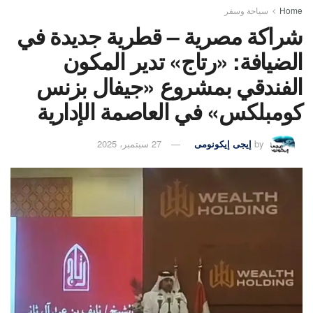
Home
سياحة وسفر
شراكة مصرية – قطرية جديدة في
الضيافة: «رتاج» تدير المكون
الفندقي بمشروع «جيفال بزنس
كومبلكس» في العاصمة الإدارية
by
إيجى إيكونومى
27 سبتمبر، 2025