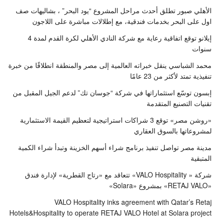
الأهلي صبور تطلق أحدث مراحل المشروع “يود البحر” ، بشاليهات صف
اول على البحر بخدمات فندقية، مع إطلالات مباشرة على اللاجون
إيلانو توقع اتفاقية رعاية مع شركة النادي الأهلي لكرة القدم لمدة 4
سنوات
محمد الشباسي ينقل خبراته العالمية إلى مصر والمنطقة انطلاقًا من خبرة
تنفيذية تمتد لأكثر من 23 عامًا
إبسون توسّع استثماراتها في شركة “جوسان تك” لدعم الجيل المقبل من
تقنيات التصنيع المتقدمة
«روشن مصر» توقع 3 شراكات استراتيجية لتعظيم القيمة الاستثمارية
لمشروعاتها بالسوق العقاري
مدينة مصر تواصل تنفيذ برنامج شراء أسهم الخزينة وتبدأ شراء الكمية
المتبقية
شركة « VALO Hospitality» تتعاقد مع «رتاج القطرية» لإدارة فندق
«RETAJ VALO» بمشروع «Solara»
VALO Hospitality inks agreement with Qatar’s Retaj
Hotels&Hospitality to operate RETAJ VALO Hotel at Solara project