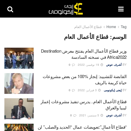
Tag
Home
قطاع الأعمال العام
الوسم:
قطاع الأعمال العام
وزير قطاع الأعمال العام يفتتح معرض Destination
Africa2022 في نسخته السادسة
BY
أشرف عوض
19 نوفمبر، 2022
0
القابضة للتشييد: إنجاز 100‎%‎ من بعض مشروعات
حياة كريمة بالريف
BY
إيجى إيكونومى
3 فبراير، 2022
0
قطاع الأعمال العام.. يدرس تنفيذ مشروعات إعمار
ليبيا والعراق
BY
أشرف عوض
5 سبتمبر، 2021
0
“قطاع الأعمال”:تعويضات عمال “الحديد والصلب” لن