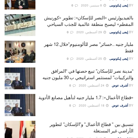
BY
إيجى إيكونومى
8 سبتمبر، 2020
0
بالفيديو|رئيس «النصر للإسكان»: تطوير «كورنيش
المقطم» ليصبح منطقة عالمية للجذب السياحي
BY
إيجى إيكونومى
29 أغسطس، 2020
0
مليار جنيه ..خسائر” مصر للألومنيوم”خلال 12 شهر
فقط
BY
إيجى إيكونومى
25 أغسطس، 2020
0
“مدينة نصر للإسكان” تبيع حصتها في “المرافق
والتركيبات” لمستثمر استراتيجي ب 30 مليون جنيه
BY
أشرف عوض
24 أغسطس، 2020
0
«قطاع الأعمال»: 1.7 مليار جنيه لتأهيل مصانع الأدوية
BY
أشرف عوض
18 أغسطس، 2020
0
تنسيق بين ” قطاع الأعمال” و”الإسكان” لتطوير
الأراضي غير المستغلة