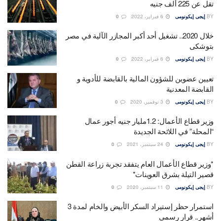
تقل عن 225 ألف جنيه
BY
إيجى إيكونومى
6 فبراير، 2022
0
خلال 2020.. تشغيل أحد أكبر المجازر الآلية في مصر
بتوشكى
BY
إيجى إيكونومى
6 فبراير، 2022
0
تعيين عضوين للشؤون المالية بالقابضة للأدوية و
القابضة المعدنية
BY
إيجى إيكونومى
3 نوفمبر، 2020
0
وزير قطاع الأعمال: 1.2مليار جنيه أجور عمال
“المحلة” في اللائحة الجديدة
BY
إيجى إيكونومى
24 سبتمبر، 2021
0
*وزير قطاع الأعمال العام يتفقد تجربة زراعة القطن
قصير التيلة بشرق العوينات*
BY
إيجى إيكونومى
11 سبتمبر، 2020
0
استمرار حظر إستيراد السكر الأبيض والخام لمدة 3
أشهر.. قرار رسمي