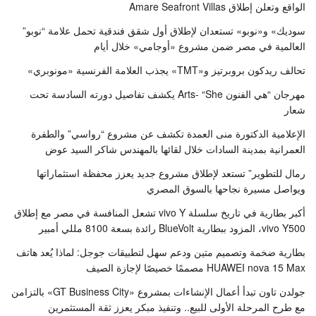
الواقع وتعلن إطلاق Amare Seafront Villas
سوديك» و«نوبو» تستعدان لإطلاق أول شقق فندقية تحمل علامة “نوبو”
العالمية في مصر ضمن مشروع «أوجامي» خلال أيام
تحالف ريدكون بروبرتيز و«TMT» يجذب العلامة الفرنسية «مونوبري»
مهرجان “هي الفنون Arts- “She يكشف تفاصيل دورته السادسة تحت
شعار
الإعلامية الدكتورة منى العمدة تكشف عن مشروع “رواسي” والطفرة
العمرانية بمدينة السادات خلال لقائها بالمهندس شاكر السيد عوض
رمال للتطوير” تستعد لإطلاق مشروع جديد يعزز محفظة استثماراتها
ويواصل مسيرة نجاحها بالسوق المصري
أكبر بطارية في تاريخ سلسلة vivo Y تشعل المنافسة في مصر مع إطلاق
vivo Y500، المزود ببطارية BlueVolt رائدة بسعة 8100 مللي أمبير
بطارية ضخمة وتصميم متين ودعم سهل لتطبيقات جوجل: لماذا يُعد هاتف
HUAWEI nova 15 Max مصممًا خصيصًا لإجازة الصيف
جولدن تاون تبدأ أعمال الإنشاءات بمشروع «GT Business City» بالتزامن
مع طرح المرحلة الأولى للبيع.. وتنفيذ مبكر يعزز ثقة المستثمرين