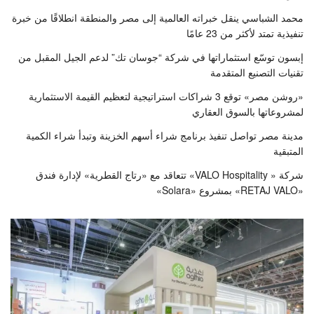
محمد الشباسي ينقل خبراته العالمية إلى مصر والمنطقة انطلاقًا من خبرة
تنفيذية تمتد لأكثر من 23 عامًا
إبسون توسّع استثماراتها في شركة “جوسان تك” لدعم الجيل المقبل من
تقنيات التصنيع المتقدمة
«روشن مصر» توقع 3 شراكات استراتيجية لتعظيم القيمة الاستثمارية
لمشروعاتها بالسوق العقاري
مدينة مصر تواصل تنفيذ برنامج شراء أسهم الخزينة وتبدأ شراء الكمية
المتبقية
شركة « VALO Hospitality» تتعاقد مع «رتاج القطرية» لإدارة فندق
«RETAJ VALO» بمشروع «Solara»