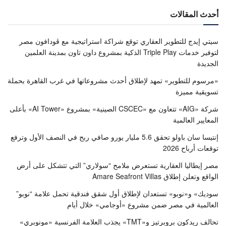
أحدث المقالات
سيتي إيدج للتطوير العقاري توقع شراكة استراتيجية مع ڤودافون مصر
لتوفير خدمات Triple Play الذكية بمشروع داون تاون بمدينة العلمين
الجديدة
«مرسوم للتطوير» تمهد لإطلاق أحدث مشروعاتها في غرب القاهرة بحملة
تسويقية مميزة
شركة «AIG» تتعاون مع «CSCEC الصينية» بمشروع «AI Tower» بأعلى
المعايير العالمية
إنتيسا سان باولو تحقق 5.6 مليار يورو صافي ربح في النصف الأول وترفع
توقعات أرباح 2026
مصر إيطاليا العقارية تستعرض ملامح “سولاري” التي تتشكل على أرض
الواقع وتعلن إطلاق Amare Seafront Villas
سوديك» و«نوبو» تستعدان لإطلاق أول شقق فندقية تحمل علامة “نوبو”
العالمية في مصر ضمن مشروع «أوجامي» خلال أيام
تحالف ريدكون بروبرتيز و«TMT» يجذب العلامة الفرنسية «مونوبري»