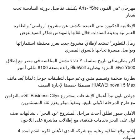
مهرجان “هي الفنون Arts- “She يكشف تفاصيل دورته السادسة تحت
شعار
الإعلامية الدكتورة منى العمدة تكشف عن مشروع “رواسي” والطفرة
العمرانية بمدينة السادات خلال لقائها بالمهندس شاكر السيد عوض
رمال للتطوير” تستعد لإطلاق مشروع جديد يعزز محفظة استثماراتها
ويواصل مسيرة نجاحها بالسوق المصري
أكبر بطارية في تاريخ سلسلة vivo Y تشعل المنافسة في مصر مع إطلاق
vivo Y500، المزود ببطارية BlueVolt رائدة بسعة 8100 مللي أمبير
بطارية ضخمة وتصميم متين ودعم سهل لتطبيقات جوجل: لماذا يُعد هاتف
HUAWEI nova 15 Max مصممًا خصيصًا لإجازة الصيف
جولدن تاون تبدأ أعمال الإنشاءات بمشروع «GT Business City» بالتزامن
مع طرح المرحلة الأولى للبيع.. وتنفيذ مبكر يعزز ثقة المستثمرين
الأهلي صبور تطلق أحدث مراحل المشروع “يود البحر” ، بشاليهات صف
اول على البحر بخدمات فندقية، مع إطلالات مباشرة على اللاجون
إيلانو توقع اتفاقية رعاية مع شركة النادي الأهلي لكرة القدم لمدة 4
سنوات