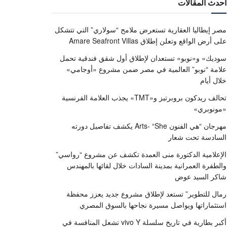
أحدث المقالات
مصر إيطاليا العقارية تستعرض ملامح “سولاري” التي تتشكل
على أرض الواقع وتعلن إطلاق Amare Seafront Villas
سوديك» و«نوبو» تستعدان لإطلاق أول شقق فندقية تحمل
علامة “نوبو” العالمية في مصر ضمن مشروع «أوجامي»
خلال أيام
تحالف ريدكون بروبرتيز و«TMT» يجذب العلامة الفرنسية
«مونوبري»
مهرجان “هي الفنون Arts- “She يكشف تفاصيل دورته
السادسة تحت شعار
الإعلامية الدكتورة منى العمدة تكشف عن مشروع “رواسي”
والطفرة العمرانية بمدينة السادات خلال لقائها بالمهندس
شاكر السيد عوض
رمال للتطوير” تستعد لإطلاق مشروع جديد يعزز محفظة
استثماراتها ويواصل مسيرة نجاحها بالسوق المصري
أكبر بطارية في تاريخ سلسلة vivo Y تشعل المنافسة في