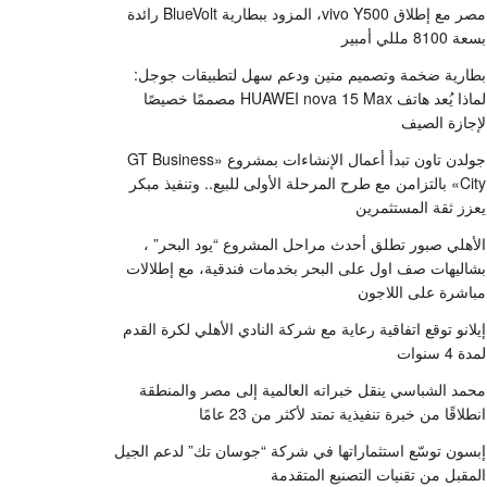
مصر مع إطلاق vivo Y500، المزود ببطارية BlueVolt رائدة
بسعة 8100 مللي أمبير
بطارية ضخمة وتصميم متين ودعم سهل لتطبيقات جوجل:
لماذا يُعد هاتف HUAWEI nova 15 Max مصممًا خصيصًا
لإجازة الصيف
جولدن تاون تبدأ أعمال الإنشاءات بمشروع «GT Business
City» بالتزامن مع طرح المرحلة الأولى للبيع.. وتنفيذ مبكر
يعزز ثقة المستثمرين
الأهلي صبور تطلق أحدث مراحل المشروع “يود البحر” ،
بشاليهات صف اول على البحر بخدمات فندقية، مع إطلالات
مباشرة على اللاجون
إيلانو توقع اتفاقية رعاية مع شركة النادي الأهلي لكرة القدم
لمدة 4 سنوات
محمد الشباسي ينقل خبراته العالمية إلى مصر والمنطقة
انطلاقًا من خبرة تنفيذية تمتد لأكثر من 23 عامًا
إبسون توسّع استثماراتها في شركة “جوسان تك” لدعم الجيل
المقبل من تقنيات التصنيع المتقدمة