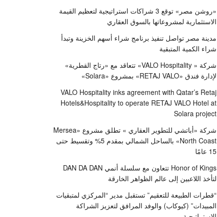
«روشن مصر» توقع 3 شراكات استراتيجية لتعظيم القيمة
الاستثمارية لمشروعاتها بالسوق العقاري
مدينة مصر تواصل تنفيذ برنامج شراء أسهم الخزينة وتبدأ
شراء الكمية المتبقية
شركة « VALO Hospitality» تتعاقد مع «رتاج القطرية»
لإدارة فندق «RETAJ VALO» بمشروع «Solara»
VALO Hospitality inks agreement with Qatar’s Retaj
Hotels&Hospitality to operate RETAJ VALO Hotel at
Solara project
شركة «أباتشي للتطوير العقاري » تطلق مشروع «Mersea
North Coast» بالساحل الشمالي بمقدم 5% وتقسيط حتى
15 عامًا
Honor of Kings تتعاون مع سلسلة أنمي DAN DA DAN
لتأخذ اللاعبين إلى عالم الظواهر الخارقة
“قطرات الطبيعة للتعقيم” تستقبل مدير “المركزي لمتبقيات
المبيدات” (كيوكاب) والوفد المرافق لتعزيز الشراكة
الاستراتيجية