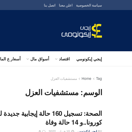
سياسة الخصوصية
اعلن معنا
اتصل بنا
إيجي إيكونومي
اقتصاد
أسواق مال
أسعار ع الم
Tag
Home
مستشفيات العزل
الوسم:
مستشفيات العزل
الصحة: تسجيل 160 حالة إيجابية ج
كورونا..و 14 حالة وفاة
BY
10 فبراير، 2022
إيجى إيكونومى
0