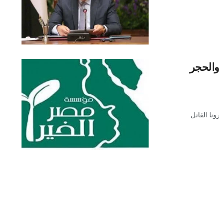
الحجر
نا القاتل