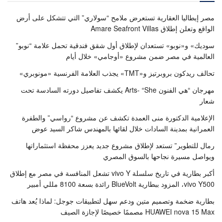
مصر إيطاليا العقارية تستعرض ملامح “سولاري” التي تتشكل على أرض
الواقع وتعلن إطلاق Amare Seafront Villas
سوديك» و«نوبو» تستعدان لإطلاق أول شقق فندقية تحمل علامة “نوبو”
العالمية في مصر ضمن مشروع «أوجامي» خلال أيام
تحالف ريدكون بروبرتيز و«TMT» يجذب العلامة الفرنسية «مونوبري»
مهرجان “هي الفنون Arts- “She يكشف تفاصيل دورته السادسة تحت
شعار
الإعلامية الدكتورة منى العمدة تكشف عن مشروع “رواسي” والطفرة
العمرانية بمدينة السادات خلال لقائها بالمهندس شاكر السيد عوض
رمال للتطوير” تستعد لإطلاق مشروع جديد يعزز محفظة استثماراتها
ويواصل مسيرة نجاحها بالسوق المصري
أكبر بطارية في تاريخ سلسلة vivo Y تشعل المنافسة في مصر مع إطلاق
vivo Y500، المزود ببطارية BlueVolt رائدة بسعة 8100 مللي أمبير
بطارية ضخمة وتصميم متين ودعم سهل لتطبيقات جوجل: لماذا يُعد هاتف
HUAWEI nova 15 Max مصممًا خصيصًا لإجازة الصيف