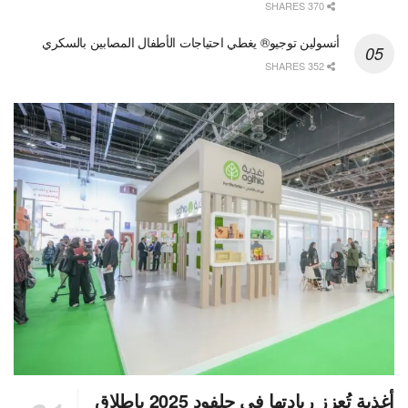
370 SHARES
أنسولين توجيو® يغطي احتياجات الأطفال المصابين بالسكري
352 SHARES
أغذية تُعزز ريادتها في جلفود 2025 بإطلاق