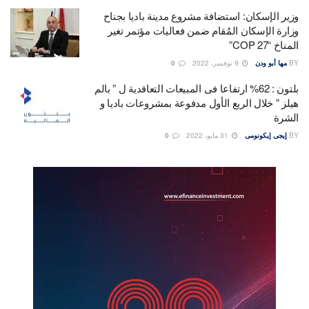
وزير الإسكان: استضافة مشروع مدينة باديا بجناح
وزارة الإسكان المُقام ضمن فعاليات مؤتمر تغير
المناخ “COP 27”
BY
مها أبو ودن
9 نوفمبر، 2022
0
بلتون : 62% ارتفاعا فى المبيعات التعاقدية ل ” بالم
هيلز ” خلال الربع الأول مدفوعة بمشروعات باديا و
الشرة
BY
إيجى إيكونومى
31 مايو، 2022
0