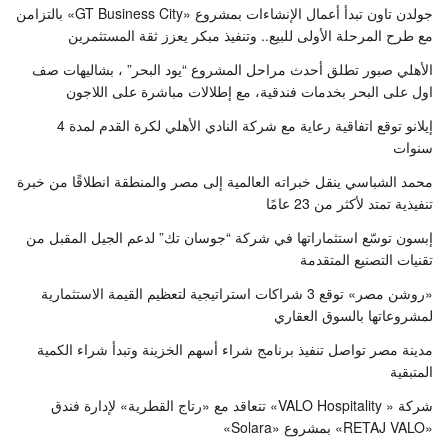
جولدن تاون تبدأ أعمال الإنشاءات بمشروع «GT Business City» بالتزامن
مع طرح المرحلة الأولى للبيع.. وتنفيذ مبكر يعزز ثقة المستثمرين
الأهلي صبور تطلق أحدث مراحل المشروع “يود البحر” ، بشاليهات صف
اول على البحر بخدمات فندقية، مع إطلالات مباشرة على اللاجون
إيلانو توقع اتفاقية رعاية مع شركة النادي الأهلي لكرة القدم لمدة 4
سنوات
محمد الشباسي ينقل خبراته العالمية إلى مصر والمنطقة انطلاقًا من خبرة
تنفيذية تمتد لأكثر من 23 عامًا
إبسون توسّع استثماراتها في شركة “جوسان تك” لدعم الجيل المقبل من
تقنيات التصنيع المتقدمة
«روشن مصر» توقع 3 شراكات استراتيجية لتعظيم القيمة الاستثمارية
لمشروعاتها بالسوق العقاري
مدينة مصر تواصل تنفيذ برنامج شراء أسهم الخزينة وتبدأ شراء الكمية
المتبقية
شركة « VALO Hospitality» تتعاقد مع «رتاج القطرية» لإدارة فندق
«RETAJ VALO» بمشروع «Solara»