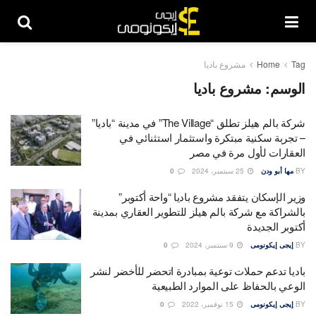
Tag
Home
مشروع باديا
الوسم:
مشروع باديا
شركة بالم هيلز تطلق “The Village” في مدينة “باديا”
– تجربة سكنية مبتكرة واستثمار استثنائي في
العقارات لأول مرة في مصر
BY
مها أبو ودن
25 سبتمبر، 2024
0
وزير الإسكان يتفقد مشروع باديا “واحة أكتوبر”
بالشراكة مع شركة بالم هيلز للتطوير العقاري بمدينة
أكتوبر الجديدة
BY
إيجى إيكونومى
9 سبتمبر، 2024
0
باديا تدعم حملات توعية بمبادرة اتحضر للأخضر لنشر
الوعي بالحفاظ على الموارد الطبيعية
BY
إيجى إيكونومى
15 نوفمبر، 2022
0