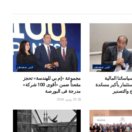
غير مصنف
غير مصنف
سياساتنا المالية
مجموعة «إم بي للهندسة» تحجز
ثمار بأكبر مساندة
مقعداً ضمن «أقوى 100 شركة»
اج والتصدير
مدرجة فى البورصة
30 يونيو، 2026