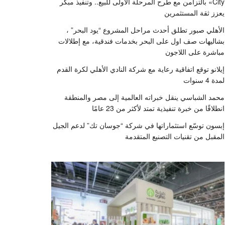
City» بالتزامن مع طرح المرحلة الأولى للبيع.. وتنفيذ مبكر
يعزز ثقة المستثمرين
الأهلي صبور تطلق أحدث مراحل المشروع “يود البحر” ،
بشاليهات صف اول على البحر بخدمات فندقية، مع إطلالات
مباشرة على اللاجون
إيلانو توقع اتفاقية رعاية مع شركة النادي الأهلي لكرة القدم
لمدة 4 سنوات
محمد الشباسي ينقل خبراته العالمية إلى مصر والمنطقة
انطلاقًا من خبرة تنفيذية تمتد لأكثر من 23 عامًا
إبسون توسّع استثماراتها في شركة “جوسان تك” لدعم الجيل
المقبل من تقنيات التصنيع المتقدمة