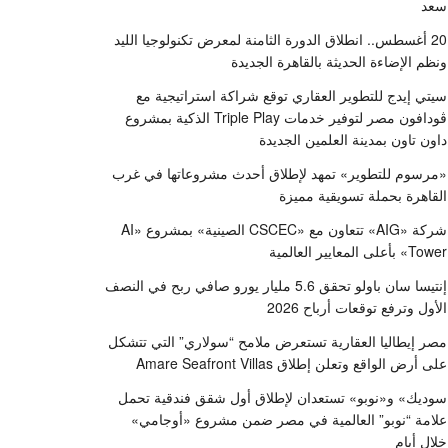
سعد
20 أغسطس.. انطلاق الدورة الثامنة لمعرض تكنولوجيا الليد
ونظم الإضاءة الحديثة بالقاهرة الجديدة
سيتي إيدج للتطوير العقاري توقع شراكة استراتيجية مع
ڤودافون مصر لتوفير خدمات Triple Play الذكية بمشروع
داون تاون بمدينة العلمين الجديدة
«مرسوم للتطوير» تمهد لإطلاق أحدث مشروعاتها في غرب
القاهرة بحملة تسويقية مميزة
شركة «AIG» تتعاون مع «CSCEC الصينية» بمشروع «AI
Tower» بأعلى المعايير العالمية
إنتيسا سان باولو تحقق 5.6 مليار يورو صافي ربح في النصف
الأول وترفع توقعات أرباح 2026
مصر إيطاليا العقارية تستعرض ملامح “سولاري” التي تتشكل
على أرض الواقع وتعلن إطلاق Amare Seafront Villas
سوديك» و«نوبو» تستعدان لإطلاق أول شقق فندقية تحمل
علامة “نوبو” العالمية في مصر ضمن مشروع «أوجامي»
خلال أيام