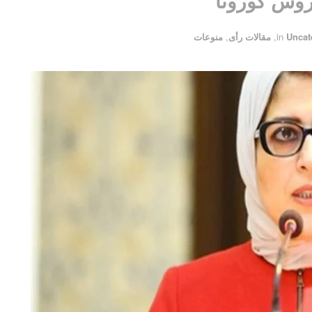
روس كورونا
Uncat
in
,
مقالات رأى
,
منوعات