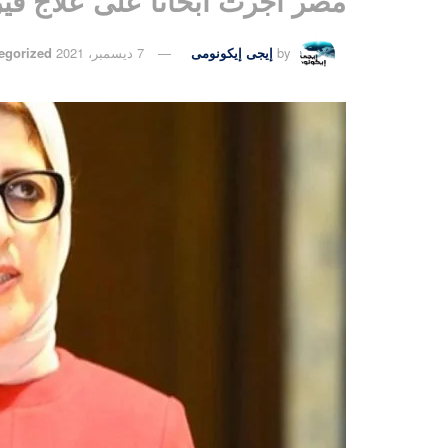
مصر أجرت أبحاثًا على علاج في
by
إيجى إيكونومى
7 ديسمبر، 2021
egorized