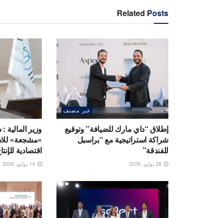
Related
Posts
غير مصنف
إطلاق “داي مارك للضيافة” وتوقيع
وزير المالية : 
شراكة استراتيجية مع “براسبل
«مشجعة» للاست
للفندقة”
اقتصادية للإنت
28 يوليو، 2026
14 يوليو، 2026