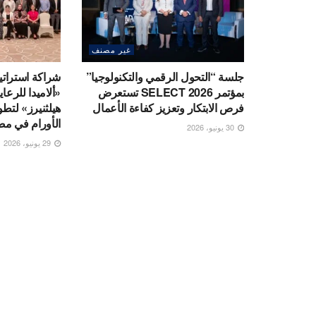
غير مصنف
جلسة “التحول الرقمي والتكنولوجيا”
شراكة استراتي
بمؤتمر SELECT 2026 تستعرض
«ألاميدا للرعا
فرص الابتكار وتعزيز كفاءة الأعمال
هيلثنيرز» لتط
الأورام في م
30 يونيو، 2026
29 يونيو، 2026