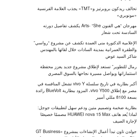
تحالف ريدكون بروبرتيز و«TMT» يجذب العلامة الفرنسية
«مونوبري»
مهرجان “هي الفنون Arts- “She يكشف تفاصيل دورته
السادسة تحت شعار
الإعلامية الدكتورة منى العمدة تكشف عن مشروع “رواسي”
والطفرة العمرانية بمدينة السادات خلال لقائها بالمهندس
شاكر السيد عوض
رمال للتطوير” تستعد لإطلاق مشروع جديد يعزز محفظة
استثماراتها ويواصل مسيرة نجاحها بالسوق المصري
أكبر بطارية في تاريخ سلسلة vivo Y تشعل المنافسة في
مصر مع إطلاق vivo Y500، المزود ببطارية BlueVolt رائدة
بسعة 8100 مللي أمبير
بطارية ضخمة وتصميم متين ودعم سهل لتطبيقات جوجل:
لماذا يُعد هاتف HUAWEI nova 15 Max مصممًا خصيصًا
لإجازة الصيف
جولدن تاون تبدأ أعمال الإنشاءات بمشروع «GT Business