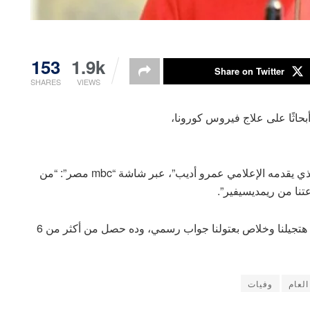
153
1.9k
Share on Twitter
SHARES
VIEWS
بحاثًا على علاج فيروس كورونا،
وأضافت زايد، خلال مداخلة هاتفية ببرنامج “الحكاية”، الذي يقدمه الإعلامي عمرو أديب”، عبر شاشة “mbc مصر”: “من
تنا من ريمديسيفير”.
وتابعت: “منظمة الصحة العالمية هتدفعلنا أول مجموعة هتجيلنا وخلاص بعتولنا جواب رسمي، وده حصل من أكثر من 6
لعام
وفيات