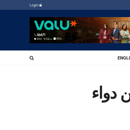
Login
ENGL
 دواء