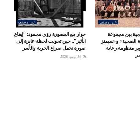
غير مصنف
غير مصنف
جية بين مجموعة
حوار مع المصورة رؤى محمود: “إيقاع
ية الصحية» و«سيمنز
الأثير”.. حين تحولت لحظة عابرة إلى
وير منظومة رعاية
صورة تحمل صراع الحرية والأسر
صر
29 يونيو، 2026