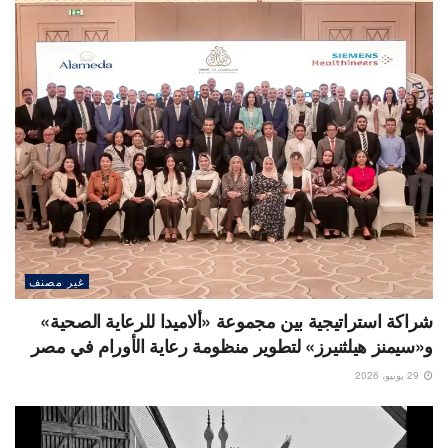
غير مصنف
شراكة استراتيجية بين مجموعة «ألاميدا للرعاية الصحية»
و«سيمنز هيلثنيرز» لتطوير منظومة رعاية الأورام في مصر
29 يونيو، 2026