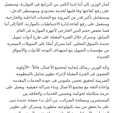
أشار الوزير، إلى أننا لدينا الكثير من البرامج فى الموازنة، وسنعمل
على رفع كفاءتها وفاعليتها لخدمة محدودي ومتوسطى الدخل،
وسنتعامل بأكبر قدر من المرونة مع التحديات الداخلية والخارجية،
وسنعمل على رفع كفاءة إدارة الاحتياطيات بالموازنة، لافتًا إلى أننا
قمنا بخفض حجم الدين الخارجى لأجهزة الموازنة فى العام
السابق، وسنركز خلال الفترة المقبلة على طرح أدوات تمويل
جديدة بالسوق المحلي، كما سنركز أيضًا على التمويلات الميسرة
من مؤسسات التمويل مع استهداف التوجه للأدوات والأسواق
الجديدة.
وجَّه الوزير، رسائل إيجابية لمجتمع الأعمال، قائلاً: «الأولوية
القصوى فى الفترة المقبلة لإجراء تطوير شامل بالمنظومة
الضريبية لتحقيق تحسن ملموس فى جودة الخدمات المقدمة
وإعادة الثقة مع مجتمع الأعمال وبناء شراكة حقيقية، ونعمل على
حزمة متكاملة لحوكمة وتحسين الخدمات والعلاقة بين
المستثمرين ومصلحة الضرائب، من أجل بدء صفحة جديدة تبنى
على ما تحقق من بنية تكنولوجية متطورة، وسنركز على تطوير
الخدمات والإجراءات بشكل يلقى رضاء وتقدير المجتمع الضريبى