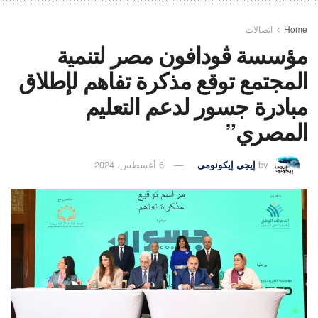
Home
اتصالات
مؤسسة ڤودافون مصر لتنمية
المجتمع توقع مذكرة تفاهم لإطلاق
مبادرة جسور لدعم التعليم
المصري”
by
إيجى إيكونومى
6 أغسطس، 2024