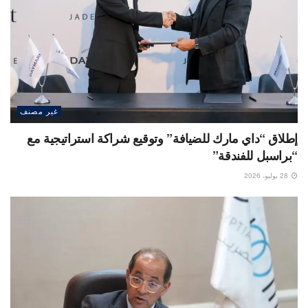
غير مصنف
إطلاق “داي مارك للضيافة” وتوقيع شراكة استراتيجية مع
“براسبل للفندقة”
28 يوليو، 2026