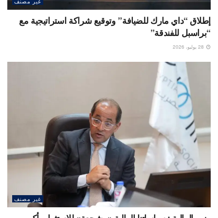
غير مصنف
إطلاق “داي مارك للضيافة” وتوقيع شراكة استراتيجية مع
“براسبل للفندقة”
28 يوليو، 2026
غير مصنف
وزير المالية : سياساتنا المالية «مشجعة» للاستثمار بأكبر