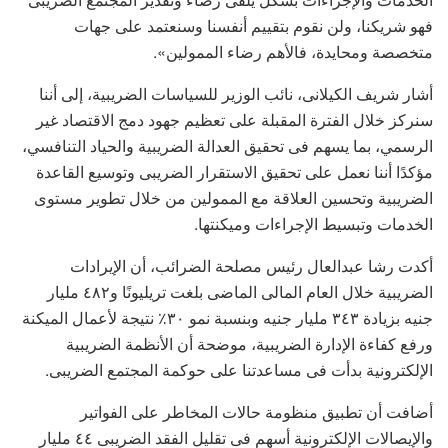
فهو شريكنا، ولن نقوم بتقييم أنفسنا وسنعتمد على جهات
متخصصة ومحايدة، فالأهم رضاء الممولين».
أشار شريف الكيلانى، نائب الوزير للسياسات الضريبية، إلى أننا
سنركز خلال الفترة المقبلة على تعظيم جهود دمج الاقتصاد غير
الرسمي، بما يسهم فى تحقيق العدالة الضريبية والحياد التنافسي،
مؤكدًا أننا نعمل على تحقيق الاستقرار الضريبى وتوسيع القاعدة
الضريبية وتحسين العلاقة مع الممولين من خلال تطوير مستوى
الخدمات وتبسيط الإجراءات وميكنتها.
أكدت رشا عبدالعال رئيس مصلحة الضرائب، أن الإيرادات
الضريبية خلال العام المالى الماضى بلغت تريليونًا و٤٨٢ مليار
جنيه بزيادة ٣٤٣ مليار جنيه وبنسبة نمو ٣٠٪ نتيجة لأعمال الميكنة
ورفع كفاءة الإدارة الضريبية، موضحة أن الأنظمة الضريبية
الإلكترونية بدأت فى مساعدتنا على حوكمة المجتمع الضريبى.
أضافت أن تطبيق منظومة حالات المخاطر على الفواتير
والإيصالات الإلكترونية أسهم فى تقليل الفقد الضريبى ٤٤ مليار