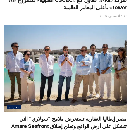
شركة «AIG» تتعاون مع «CSCEC الصينية» بمشروع «AI
Tower» بأعلى المعايير العالمية
6 أغسطس، 2026
عقارات
مصر إيطاليا العقارية تستعرض ملامح “سولاري” التي
تتشكل على أرض الواقع وتعلن إطلاق Amare Seafront