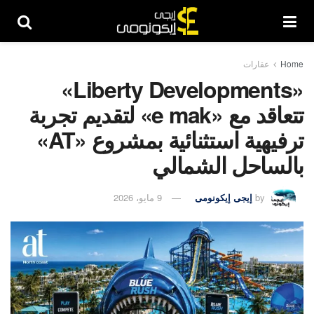
Home
عقارات
«Liberty Developments»
تتعاقد مع «e mak» لتقديم تجربة
ترفيهية استثنائية بمشروع «AT»
بالساحل الشمالي
by
إيجى إيكونومى
9 مايو، 2026