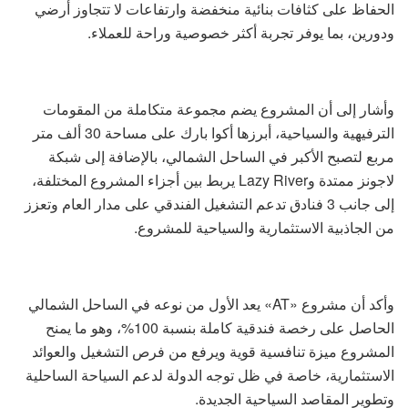
الحفاظ على كثافات بنائية منخفضة وارتفاعات لا تتجاوز أرضي
ودورين، بما يوفر تجربة أكثر خصوصية وراحة للعملاء.
وأشار إلى أن المشروع يضم مجموعة متكاملة من المقومات
الترفيهية والسياحية، أبرزها أكوا بارك على مساحة 30 ألف متر
مربع لتصبح الأكبر في الساحل الشمالي، بالإضافة إلى شبكة
لاجونز ممتدة وLazy River يربط بين أجزاء المشروع المختلفة،
إلى جانب 3 فنادق تدعم التشغيل الفندقي على مدار العام وتعزز
من الجاذبية الاستثمارية والسياحية للمشروع.
وأكد أن مشروع «AT» يعد الأول من نوعه في الساحل الشمالي
الحاصل على رخصة فندقية كاملة بنسبة 100%، وهو ما يمنح
المشروع ميزة تنافسية قوية ويرفع من فرص التشغيل والعوائد
الاستثمارية، خاصة في ظل توجه الدولة لدعم السياحة الساحلية
وتطوير المقاصد السياحية الجديدة.