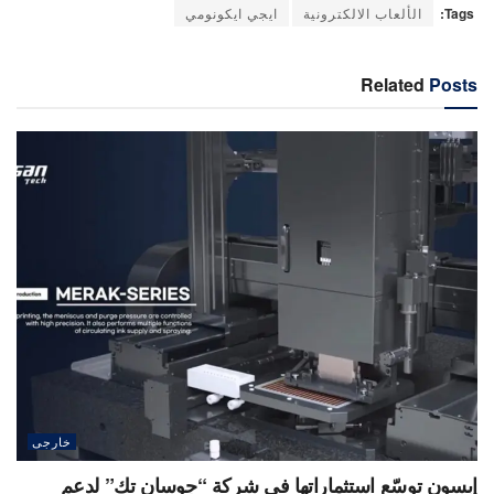
Tags:
الألعاب الالكترونية
ايجي ايكونومي
Related
Posts
خارجى
إبسون توسّع استثماراتها في شركة “جوسان تك” لدعم