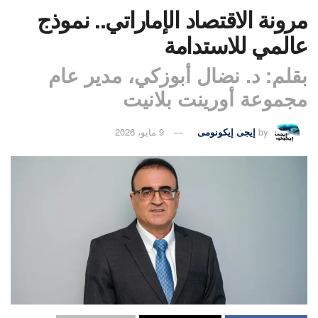
مرونة الاقتصاد الإماراتي.. نموذج
عالمي للاستدامة
بقلم: د. نضال أبوزكي، مدير عام
مجموعة أورينت بلانيت
by
إيجى إيكونومى
9 مايو، 2026