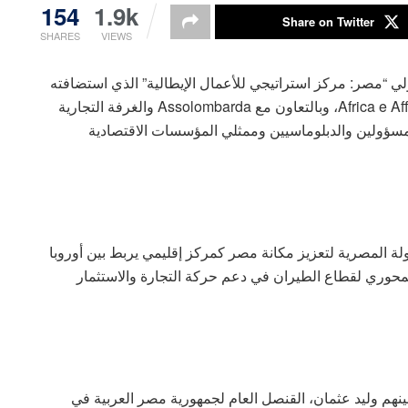
154
1.9k
Share on Twitter
SHARES
VIEWS
ي “مصر: مركز استراتيجي للأعمال الإيطالية” الذي استضافته
مدينة ميلانو الإيطالية، بتنظيم من Internationalia وAfrica e Affari، وبالتعاون مع Assolombarda والغرفة التجارية
لمسؤولين والدبلوماسيين وممثلي المؤسسات الاقتصادية
ة المصرية لتعزيز مكانة مصر كمركز إقليمي يربط بين أوروبا
محوري لقطاع الطيران في دعم حركة التجارة والاستثمار
هم وليد عثمان، القنصل العام لجمهورية مصر العربية في