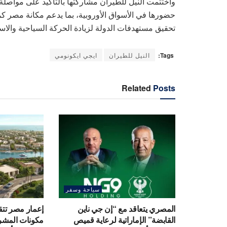
واختتمت النيل للطيران مشاركتها بالتأكيد على مواصلة
حضورها في الأسواق الأوروبية، بما يدعم مكانة مصر ك
تحقيق مستهدفات الدولة لزيادة الحركة السياحية والاس
Tags:
النيل للطيران
ايجي ايكونومي
Related
Posts
سياحة وسفر
المصري يتعاقد مع “إن جي ناين
إعمار مصر تت
القابضة” الإماراتية لرعاية قميص
مكونات المشروع