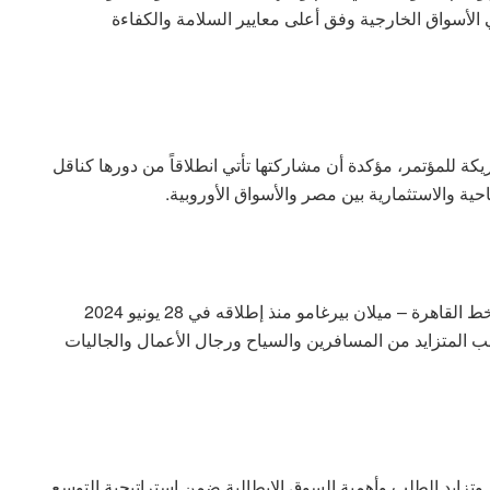
لأسواق الخارجية وفق أعلى معايير السلامة والكفاءة
ة للمؤتمر، مؤكدة أن مشاركتها تأتي انطلاقاً من دورها كناقل
ة والاستثمارية بين مصر والأسواق الأوروبية.
وسلطت النيل للطيران الضوء على النجاح الذي حققه خط القاهرة – ميلان بيرغامو منذ إطلاقه في 28 يونيو 2024
ب المتزايد من المسافرين والسياح ورجال الأعمال والجاليات
تزايد الطلب وأهمية السوق الإيطالية ضمن استراتيجية التوسع