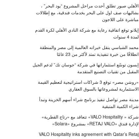
الأهلي صبور تطلق أحدث مراحل المشروع “يود البحر” ،
بشاليهات صف اول على البحر بخدمات فندقية، مع إطلالات
مباشرة على اللاجون
إيلانو توقع اتفاقية رعاية مع شركة النادي الأهلي لكرة القدم
لمدة 4 سنوات
محمد الشباسي ينقل خبراته العالمية إلى مصر والمنطقة
انطلاقًا من خبرة تنفيذية تمتد لأكثر من 23 عامًا
إبسون توسّع استثماراتها في شركة “جوسان تك” لدعم الجيل
المقبل من تقنيات التصنيع المتقدمة
«روشن مصر» توقع 3 شراكات استراتيجية لتعظيم القيمة
الاستثمارية لمشروعاتها بالسوق العقاري
مدينة مصر تواصل تنفيذ برنامج شراء أسهم الخزينة وتبدأ
شراء الكمية المتبقية
شركة « VALO Hospitality» تتعاقد مع «رتاج القطرية»
لإدارة فندق «RETAJ VALO» بمشروع «Solara»
VALO Hospitality inks agreement with Qatar’s Retaj