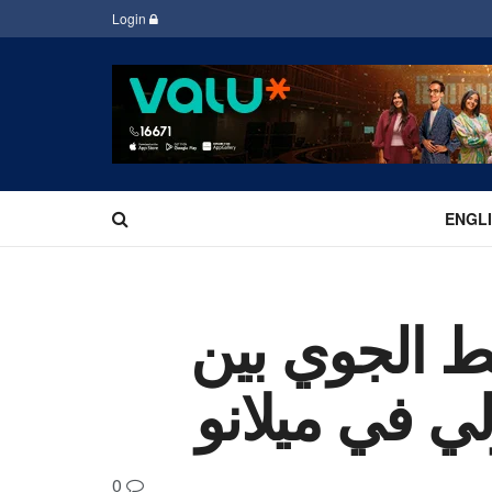
Login
ENGL
ط الجوي بين
لي في ميلانو
0