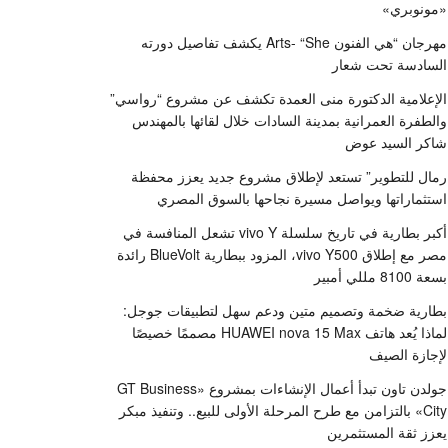
«مونوبري»
مهرجان “هي الفنون Arts- “She يكشف تفاصيل دورته
السادسة تحت شعار
الإعلامية الدكتورة منى العمدة تكشف عن مشروع “رواسي”
والطفرة العمرانية بمدينة السادات خلال لقائها بالمهندس
شاكر السيد عوض
رمال للتطوير” تستعد لإطلاق مشروع جديد يعزز محفظة
استثماراتها ويواصل مسيرة نجاحها بالسوق المصري
أكبر بطارية في تاريخ سلسلة vivo Y تشعل المنافسة في
مصر مع إطلاق vivo Y500، المزود ببطارية BlueVolt رائدة
بسعة 8100 مللي أمبير
بطارية ضخمة وتصميم متين ودعم سهل لتطبيقات جوجل:
لماذا يُعد هاتف HUAWEI nova 15 Max مصممًا خصيصًا
لإجازة الصيف
جولدن تاون تبدأ أعمال الإنشاءات بمشروع «GT Business
City» بالتزامن مع طرح المرحلة الأولى للبيع.. وتنفيذ مبكر
يعزز ثقة المستثمرين