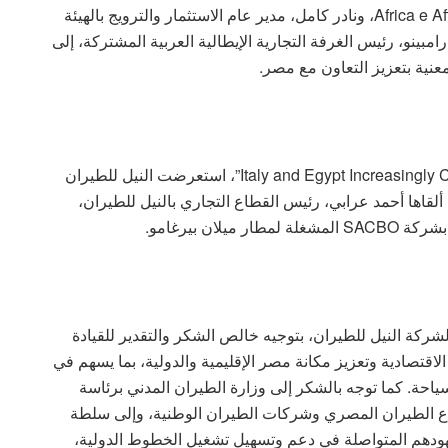
ميلانو، وجيانفرانكو بلجرانو، المدير التحريري لمجلة Africa e Affari، ونادر كامل، مدير عام الاستثمار والترويج بالهيئة
امبينو، رئيس الغرفة التجارية الإيطالية العربية المشتركة، إلى
نية بتعزيز التعاون مع مصر.
وخلال الجلسة الرئيسية التي حملت عنوان “Italy and Egypt Increasingly Connected”، استعرضت النيل للطيران
لقاها أحمد عرابي، رئيس القطاع التجاري بالنيل للطيران،
ان بيرغامو.
ا لشركة النيل للطيران، بتوجيه خالص الشكر والتقدير للقيادة
لاقتصادية وتعزيز مكانة مصر الإقليمية والدولية، بما يسهم في
ياحة. كما توجه بالشكر إلى وزارة الطيران المدني برئاسة
اع الطيران المصري وشركات الطيران الوطنية، وإلى سلطة
ودهم المتواصلة في دعم وتسهيل تشغيل الخطوط الدولية،