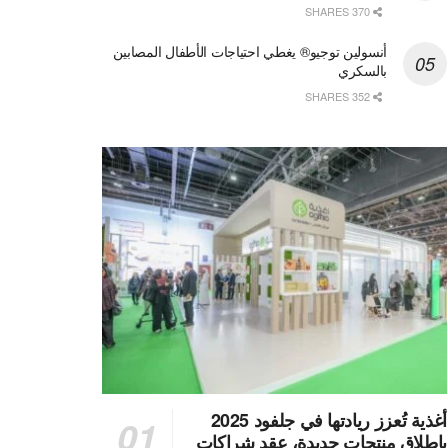
370 SHARES
أنسولين توجيو® يغطي احتياجات الأطفال المصابين
بالسكري
352 SHARES
أغذية تُعزز ريادتها في جلفود 2025
بإطلاق منتجات جديدة، عقد شراكات