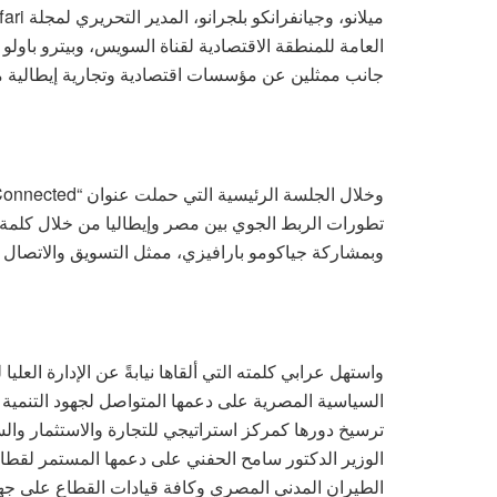
العامة للمنطقة الاقتصادية لقناة السويس، وبيترو باولو ر
جانب ممثلين عن مؤسسات اقتصادية وتجارية إيطالية مع
تطورات الربط الجوي بين مصر وإيطاليا من خلال كلمة أ
وبمشاركة جياكومو بارافيزي، ممثل التسويق والاتصال بشركة SACBO المشغلة لمطار ميل
واستهل عرابي كلمته التي ألقاها نيابةً عن الإدارة العلي
السياسية المصرية على دعمها المتواصل لجهود التنمية ا
ترسيخ دورها كمركز استراتيجي للتجارة والاستثمار والس
الوزير الدكتور سامح الحفني على دعمها المستمر لقط
الطيران المدني المصري وكافة قيادات القطاع على جه