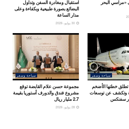
ى «مراسي البحر
استقبال ومغادرة السفن وتداول
البضائع بصورة طبيعية وبكفاءة وعلى
مدار الساعة
30 يوليو، 2026
سياحة وسفر
سياحة وسفر
 تطلق خطتها الأضخم
مجموعة حسن علام القابضة توقع
ة وتكشف عن توسعات
مشروع فندق والدورف أستوريا بقيمة
ار سفنكس
2.7 مليار ريال
28 يوليو، 2026