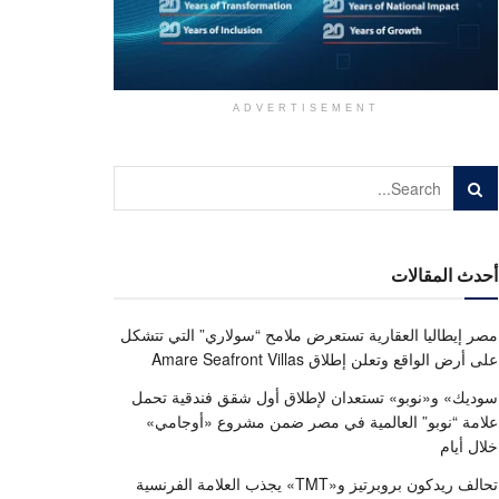
ADVERTISEMENT
أحدث المقالات
مصر إيطاليا العقارية تستعرض ملامح “سولاري” التي تتشكل
على أرض الواقع وتعلن إطلاق Amare Seafront Villas
سوديك» و«نوبو» تستعدان لإطلاق أول شقق فندقية تحمل
علامة “نوبو” العالمية في مصر ضمن مشروع «أوجامي»
خلال أيام
تحالف ريدكون بروبرتيز و«TMT» يجذب العلامة الفرنسية