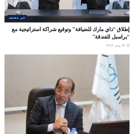
غير مصنف
إطلاق “داي مارك للضيافة” وتوقيع شراكة استراتيجية مع
“براسبل للفندقة”
28 يوليو، 2026