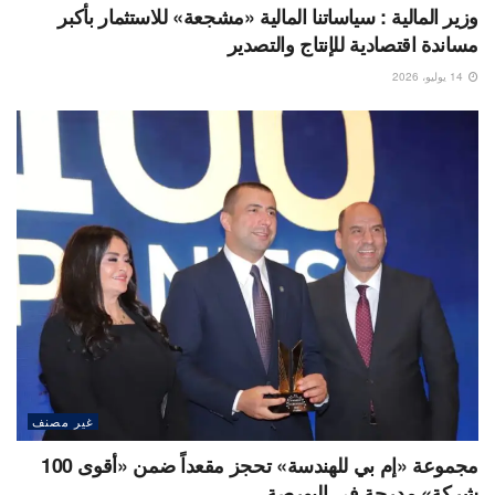
وزير المالية : سياساتنا المالية «مشجعة» للاستثمار بأكبر
مساندة اقتصادية للإنتاج والتصدير
14 يوليو، 2026
غير مصنف
مجموعة «إم بي للهندسة» تحجز مقعداً ضمن «أقوى 100
شركة» مدرجة فى البورصة