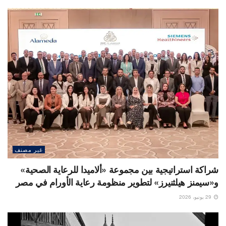
غير مصنف
شراكة استراتيجية بين مجموعة «ألاميدا للرعاية الصحية»
و«سيمنز هيلثنيرز» لتطوير منظومة رعاية الأورام في مصر
29 يونيو، 2026