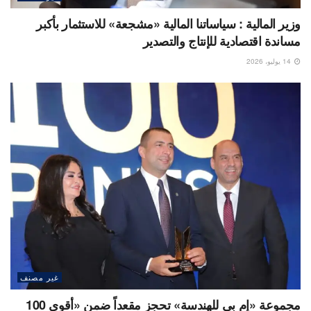
وزير المالية : سياساتنا المالية «مشجعة» للاستثمار بأكبر
مساندة اقتصادية للإنتاج والتصدير
14 يوليو، 2026
غير مصنف
مجموعة «إم بي للهندسة» تحجز مقعداً ضمن «أقوى 100