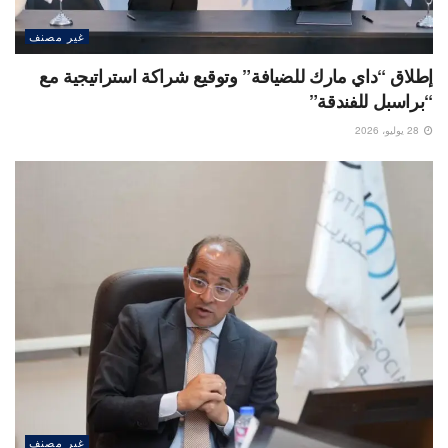
غير مصنف
إطلاق “داي مارك للضيافة” وتوقيع شراكة استراتيجية مع
“براسبل للفندقة”
28 يوليو، 2026
غير مصنف