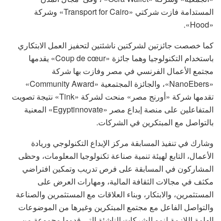
المستدامة فازت شركتي «Transport for Cairo» وشركة
«Hood».
كما خصصت جائزتين لشركتين ناشئتين لتحفيز العمل الابتكاري
باستخدام التكنولوجيا وهما جائزة «Coup de cœur» يقدمها
مجتمع الأعمال الفرنسي في مصر وفازت بها شركة
«NanoEbers»، والجائزة المجتمعية «Community Award»
تقدمها شركة «أورنج مصر» منحت لشركة «Tink» نتيجة تصويت
المتفاعلين على منصة إبداع مصر «Egyptinnovate» المعنية
بالتواصل مع المبتكرين في الشركات.
وشارك في تنفيذ المسابقة مركز الإبداع التكنولوجي وريادة
الأعمال، التابع لهيئة تنمية صناعة تكنولوجيا المعلومات، وحظى
المشاركون في المسابقة على فرص تدريب وتمكين افتراضي
مكثف في مجالات الثقافة المالية، ومهارات العرض على
المستثمرين، والابتكار، وبناء العلاقات مع المستثمرين والصناعة
والتواصل الفاعل مع مجتمع المبتكرين وغيرها من الموضوعات
الهامة اللازمة لنمو للشركات الناشئة التي قدمها مجموعة من