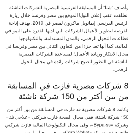
وأضاف “شتا” أن المسابقة الفرنسية المصرية للشركات الناشئة
انطلقت عقب إعلان النوايا الموقع بين مصر وفرنسا خلال زيارة
الرئيس الفرنسي إيمانويل ماكرون لمصر في 2019، بهدف إتاحة
الفرصة لتطوير الأعمال للشركات التي لديها القدرة على النمو في
قطاعات التحول الرقمي، والمدن المستدامة، والتكنولوجيا
المالية، كما أنها تعد جزءا من التعاون الثنائي بين مصر وفرنسا في
مجال الابتكار وريادة الأعمال؛ لمساعدة الشركات المصرية
الناشئة في التطور لتصبح شركات رائدة في مجال التحول
الرقمي.
8 شركات مصرية فازت في المسابقة
من بين أكثر من 150 شركة ناشئة
وكانت 8 شركات مصرية قد فازت في المسابقة من بين أكثر من
150 شركة ناشئة، ففي مجال الصحة فازت شركتي «علاجي تك»
وشركة «Bypa-ss»، وفى مجال التكنولوجيا المالية فازت شركتي
«الجمعية» وشركة «Ocra Wallet» ، وفى مجال المدن