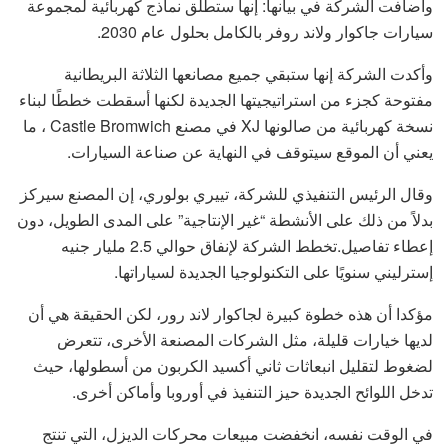
وأضافت الشركة في بيانها: إنها ستطلق نماذج كهربائية لمجموعة
سيارات جاكوار ولاند روفر بالكامل بحلول عام 2030.
وأكدت الشركة إنها ستبقي جميع مصانعها الثلاثة البريطانية
مفتوحة كجزء من استراتيجيتها الجديدة لكنها أسقطت خططًا لبناء
نسخة كهربائية من صالونها XJ في مصنع Castle Bromwich ، ما
يعني أن الموقع سيتوقف في النهاية عن صناعة السيارات.
وقال الرئيس التنفيذي للشركة، تييري بولوري، إن المصنع سيركز
بدلاً من ذلك على الأنشطة “غير الإنتاجية” على المدى الطويل، دون
إعطاء تفاصيل.تخطط الشركة لإنفاق حوالي 2.5 مليار جنيه
إسترليني سنويًا على التكنولوجيا الجديدة لسياراتها.
مؤكدا أن هذه خطوة كبيرة لجاكوار لاند رور، لكن الحقيقة هي أن
لديها خيارات قليلة، مثل الشركات المصنعة الأخرى، تتعرض
لضغوط لتقليل انبعاثات ثاني أكسيد الكربون من أسطولها، حيث
تدخل اللوائح الجديدة حيز التنفيذ في أوروبا وأماكن أخرى.
في الوقت نفسه، انخفضت مبيعات محركات الديزل، التي تنتج