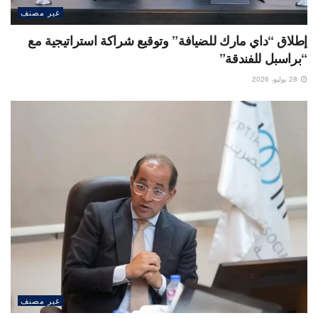
غير مصنف
إطلاق “داي مارك للضيافة” وتوقيع شراكة استراتيجية مع
“براسبل للفندقة”
28 يوليو، 2026
غير مصنف