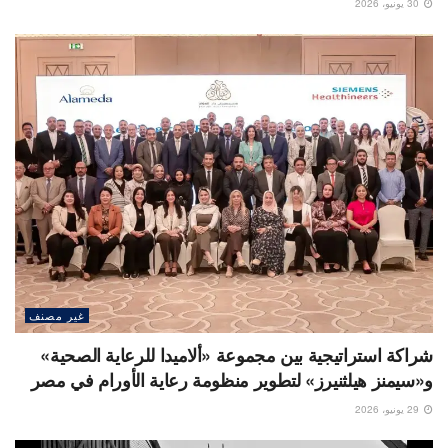
30 يونيو، 2026
غير مصنف
شراكة استراتيجية بين مجموعة «ألاميدا للرعاية الصحية»
و«سيمنز هيلثنيرز» لتطوير منظومة رعاية الأورام في مصر
29 يونيو، 2026