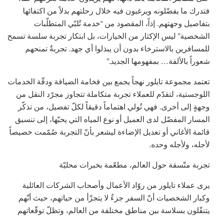
فتدرك ما يفضّلونه ويرغبون فيه خلال رحلتهم بدلاً من اكتفائها
بتفاصيل وجهتهم. إذاً، المقصود من “خدمة تُلبّي المتطلّبات
الشخصية” ليس الإكثار من الخيارات، بل ابتكار تجربة سلسة تسمح
للمسافرين بالاسترخاء بدون أن يبذلوا أي جهد. تجربةٌ تمنحهم
شعوراً بالألفة… بمفهومها الجديد.”
تعتمد مجموعة تايلور نهجاً يجمع بين فخامة الضيافة ودقّة الخدمات
اللوجستية، لتقدّم للعملاء تجربة متكاملة تتجاوز مجرّد النقل من
وجهةٍ إلى أخرى. فهي تُولي اهتماماً دقيقاً لكلّ تفصيل، من تذكّر
المسار المفضّل لدى العميل أو نوع المياه التي يحبّها، إلى تنسيق
قائمة الأغاني أو تعديل الإضاءة ليشعر بأنّ التجربة صُمّمت خصيصاً
لأجله، ولأجله وحده.
تجربة متّسقة حول العالم، مطعّمة بخبرات محليّة
يرى عملاء تايلور من روّاد الأعمال وأصحاب الشركات العائلية
وكبار الشخصيات أنّ السفر جزءٌ لا يتجزّأ من حياتهم، حيث أنّهم
يتنقّلون بسلاسة بين مناطق مختلفة من العالم، وتظلّ توقّعاتهم