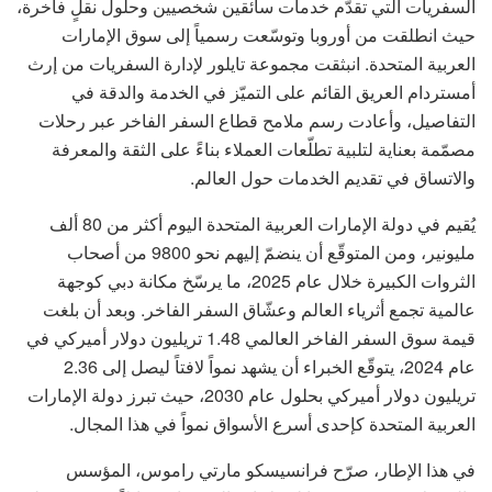
السفريات التي تقدّم خدمات سائقين شخصيين وحلول نقلٍ فاخرة،
حيث انطلقت من أوروبا وتوسّعت رسمياً إلى سوق الإمارات
العربية المتحدة. انبثقت مجموعة تايلور لإدارة السفريات من إرث
أمستردام العريق القائم على التميّز في الخدمة والدقة في
التفاصيل، وأعادت رسم ملامح قطاع السفر الفاخر عبر رحلات
مصمّمة بعناية لتلبية تطلّعات العملاء بناءً على الثقة والمعرفة
والاتساق في تقديم الخدمات حول العالم.
يُقيم في دولة الإمارات العربية المتحدة اليوم أكثر من 80 ألف
مليونير، ومن المتوقّع أن ينضمّ إليهم نحو 9800 من أصحاب
الثروات الكبيرة خلال عام 2025، ما يرسّخ مكانة دبي كوجهة
عالمية تجمع أثرياء العالم وعشّاق السفر الفاخر. وبعد أن بلغت
قيمة سوق السفر الفاخر العالمي 1.48 تريليون دولار أميركي في
عام 2024، يتوقّع الخبراء أن يشهد نمواً لافتاً ليصل إلى 2.36
تريليون دولار أميركي بحلول عام 2030، حيث تبرز دولة الإمارات
العربية المتحدة كإحدى أسرع الأسواق نمواً في هذا المجال.
في هذا الإطار، صرّح فرانسيسكو مارتي راموس، المؤسس