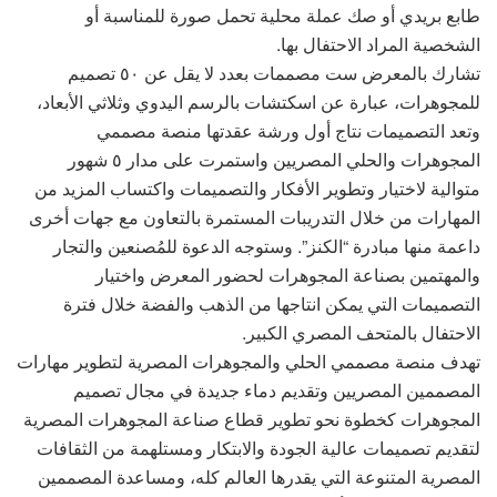
طابع بريدي أو صك عملة محلية تحمل صورة للمناسبة أو
الشخصية المراد الاحتفال بها.
تشارك بالمعرض ست مصممات بعدد لا يقل عن ٥٠ تصميم
للمجوهرات، عبارة عن اسكتشات بالرسم اليدوي وثلاثي الأبعاد،
وتعد التصميمات نتاج أول ورشة عقدتها منصة مصممي
المجوهرات والحلي المصريين واستمرت على مدار ٥ شهور
متوالية لاختيار وتطوير الأفكار والتصميمات واكتساب المزيد من
المهارات من خلال التدريبات المستمرة بالتعاون مع جهات أخرى
داعمة منها مبادرة “الكنز”. وستوجه الدعوة للمُصنعين والتجار
والمهتمين بصناعة المجوهرات لحضور المعرض واختيار
التصميمات التي يمكن انتاجها من الذهب والفضة خلال فترة
الاحتفال بالمتحف المصري الكبير.
تهدف منصة مصممي الحلي والمجوهرات المصرية لتطوير مهارات
المصممين المصريين وتقديم دماء جديدة في مجال تصميم
المجوهرات كخطوة نحو تطوير قطاع صناعة المجوهرات المصرية
لتقديم تصميمات عالية الجودة والابتكار ومستلهمة من الثقافات
المصرية المتنوعة التي يقدرها العالم كله، ومساعدة المصممين