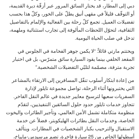
دبي إلى المطار، قد يختار السائق المرور عبر أزقّة ديرة القديمة،
أو التوقّف قليلاً في مقهى أنيق يطلّ على الخور، وكلّ هذا بحسب
تفضيلات العميل. تجمع كلّ رحلة بين الفعالية والإلمام بالتفاصيل
الثقافية، لتحوّل اللحظات المألوفة إلى تجارب استثنائية وملهمة،
تدخل في صلب الحياة اليومية.
ويختتم مارتي قائلاً: “لا يكمن جوهر الفخامة في الجلوس في
المقعد الخلفي بينما يقود السيارة سائق متمرّس، بل في اختبار
تجربة مترفة، مصمّمة لتلبّي التفضيلات الشخصية.”
من إعادة ابتكار أسلوب تنقّل المسافرين إلى الارتقاء بالمشاعر
التي يختبرونها أثناء الرحلة، تواصل مجموعة تايلور لإدارة
السفريات سعيها لترسيخ معايير جديدة في عالم النقل الفاخر.
تتجاوز خدمات تايلور حدود حلول السائقين التنفيذيين، لتقدّم
منظومة متكاملة تشمل الأمن العالمي، وتأجير الطائرات واليخوت
الخاصة، وخدمات النقل بطائرات الهليكوبتر، فضلاً عن خدمة
الاستقبال والترحيب بكبار الشخصيات في المطارات. ويتألف
أسطولها الخاص من 25 سيارة فاخرة، تضم مرسيدس-مايباخ،