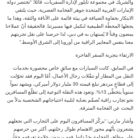
والشريك في مجموعة تايلور لإدارة السفريات، قائلاً: “تختصر دولة
الإمارات العربية المتحدة جوهر الفخامة العصرية، حيث يلتقي
الابتكار بحفاوة الضيافة في بيئة قائمة على الأناقة والثقة، وهذا ما
يجعلها المحطّة الطبيعية لنكمل فيها مسيرتنا. فالحقيقة أنّ عملاءنا
يمضون وقتاً لا يُستهان به في دبي، لذا حرصنا على نقل تجربتهم
معنا بنفس المعايير الراقية من أوروبا إلى الشرق الأوسط.”
الارتقاء بتجربة السفر الفاخرة
في السابق، كانت السيارات مع سائقٍ خاص محصورة بخدمات
النقل من المطار أو تنقّلات رجال الأعمال، أمّا اليوم فقد تحوّلت
إلى قطاعٍ مزدهر تبلغ قيمته 30 مليار دولار أميركي، ويشهد نمواً
سنوياً يتخطّى 13%. وتعود هذه النقلة النوعية إلى تطلّع المسافرين
نحو تجارب راقية تُصمَّم بعناية لتلبية احتياجاتهم الشخصية بدلاً من
البحث عن الفخامة المترفة.
وأشار مارتي: “يركّز المسافرون اليوم على التجارب التي تجعلهم
يشعرون بأنّهم محور الاهتمام طوال رحلتهم، أكثر من حرصهم
على مظاهر الفخامة بحدّ ذاتها. فهم يريدون علامة تعرفهم حقاً،