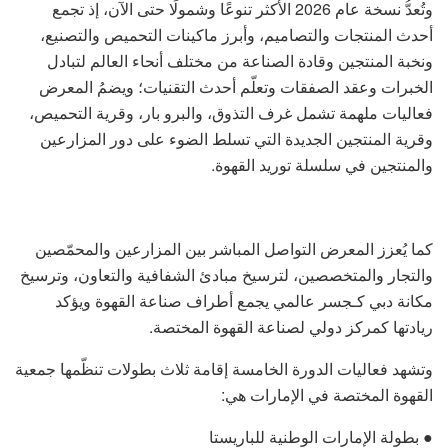
وتُعدُّ نسخة عام 2026 الأكثر تنوعًا وشمولًا حتى الآن، إذ تجمع
أحدث المنتجات والتصاميم، وأبرز ماكينات التحميص والتصنيع،
ونخبة المنتجين وقادة الصناعة من مختلف أنحاء العالم لتبادل
الخبرات وعقد الصفقات وتعلّم أحدث التقنيات؛ ويضمُ المعرض
فعاليات ملهمة تشمل غرف التذوق، والبرو بار، وقرية التحميص،
وقرية المنتجين الجديدة التي تسلط الضوء على دور المزارعين
والمنتجين في سلسلة توريد القهوة.
كما يُعزز المعرض التواصل المباشر بين المزارعين والمحمّصين
والتجار والمتخصصين، لترسيخ مبادئ الشفافية والتعاون، وترسيخ
مكانة دبي كـجسر عالمي يجمع أطراف صناعة القهوة ويؤكد
ريادتها كمركز دولي لصناعة القهوة المختصة.
وتشهد فعاليات الدورة الخامسة إقامة ثلاث بطولات تنظّمها جمعية
القهوة المختصة في الإمارات هي:
● بطولة الإمارات الوطنية للباريستا