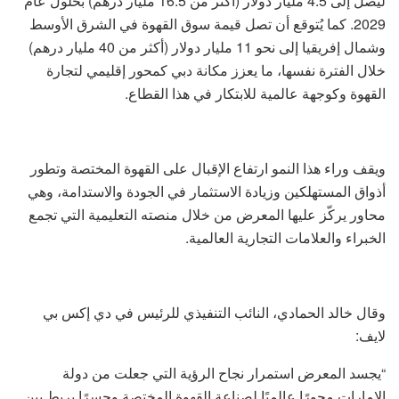
ليصل إلى 4.5 مليار دولار (أكثر من 16.5 مليار درهم) بحلول عام
2029. كما يُتوقع أن تصل قيمة سوق القهوة في الشرق الأوسط
وشمال إفريقيا إلى نحو 11 مليار دولار (أكثر من 40 مليار درهم)
خلال الفترة نفسها، ما يعزز مكانة دبي كمحور إقليمي لتجارة
القهوة وكوجهة عالمية للابتكار في هذا القطاع.
ويقف وراء هذا النمو ارتفاع الإقبال على القهوة المختصة وتطور
أذواق المستهلكين وزيادة الاستثمار في الجودة والاستدامة، وهي
محاور يركّز عليها المعرض من خلال منصته التعليمية التي تجمع
الخبراء والعلامات التجارية العالمية.
وقال خالد الحمادي، النائب التنفيذي للرئيس في دي إكس بي
لايف:
“يجسد المعرض استمرار نجاح الرؤية التي جعلت من دولة
الإمارات محورًا عالميًا لصناعة القهوة المختصة وجسرًا يربط بين