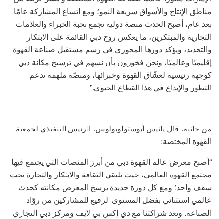
مناطق الإنتاج والأسواق سريعة النمو؛ ومع اتساع المشاركة عامًا
بعد عام، أصبح الحدث منصة دولية تجمع نخبة الخبراء والعلامات
التجارية والمبتكرين، ما يعكس روح دبي القائمة على الابتكار
والتجديد، ويؤكد دورها المحوري في رسم مستقبل صناعة القهوة
إقليميًا وعالميًا، ونحن فخورون بأن نسهم في ترسيخ مكانة دبي
كوجهة رئيسية لعشّاق القهوة وخبرائها، ومنصّة ملهمة تدعم
التطور والإبداع في هذا القطاع الحيوي.”
من جانبه، قال يانيس أبوستولوبولوس، الرئيس التنفيذي لجمعية
القهوة المختصة:
“أصبح معرض عالم القهوة دبي من أبرز المنصات التي يجتمع فيها
مجتمع القهوة العالمي، حيث تلتقي الثقافة والابتكار والتجارة تحت
سقف واحد؛ ومع كل دورة جديدة يرسخ المعرض مكانته كحدث
عالمي استثنائي بفضل المستوى الرفيع للمشاركين من روّاد
الصناعة. وتعد شراكتنا مع دي إكس بي لايف ومركز دبي التجاري