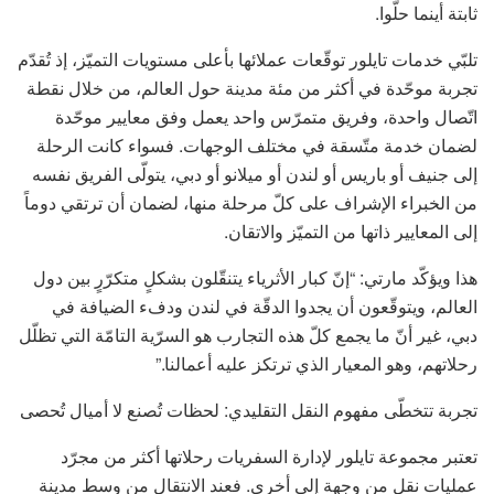
ثابتة أينما حلّوا.
تلبّي خدمات تايلور توقّعات عملائها بأعلى مستويات التميّز، إذ تُقدّم
تجربة موحّدة في أكثر من مئة مدينة حول العالم، من خلال نقطة
اتّصال واحدة، وفريق متمرّس واحد يعمل وفق معايير موحّدة
لضمان خدمة متّسقة في مختلف الوجهات. فسواء كانت الرحلة
إلى جنيف أو باريس أو لندن أو ميلانو أو دبي، يتولّى الفريق نفسه
من الخبراء الإشراف على كلّ مرحلة منها، لضمان أن ترتقي دوماً
إلى المعايير ذاتها من التميّز والاتقان.
هذا ويؤكّد مارتي: “إنّ كبار الأثرياء يتنقّلون بشكلٍ متكرّرٍ بين دول
العالم، ويتوقّعون أن يجدوا الدقّة في لندن ودفء الضيافة في
دبي، غير أنّ ما يجمع كلّ هذه التجارب هو السرّية التامّة التي تظلّل
رحلاتهم، وهو المعيار الذي ترتكز عليه أعمالنا.”
تجربة تتخطّى مفهوم النقل التقليدي: لحظات تُصنع لا أميال تُحصى
تعتبر مجموعة تايلور لإدارة السفريات رحلاتها أكثر من مجرّد
عمليات نقلٍ من وجهة إلى أخرى. فعند الانتقال من وسط مدينة