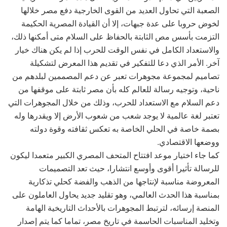
الصعبة التي تحاول العديد من القوى الخارجية دفع مصر خلالها
لخوض حروبا على عدة جبهات، إلا أن القيادة المصرية الحكيمة
التزمت بأسس مص الثابتة بالحفاظ على السلام متى أمكنها ذلك،
والاستعداد الكامل في نفس الوقت للحرب إذا لم يكن هناك خيار
آخر. الأمر الذي دعا للتفكير في تقديم هذا المعرض لتشكيلة
تصاميم لمجموعة مجوهرات تعبر عن دعم المصممين لبلدهم من
ناحية، وتوجيه رسالة للعالم كله بأن مصر ثابتة على موقفها من
دعم السلام مع الاستعداد للحرب، وذلك من خلال المجوهرات التي
تعتبر لغة عالمية لا يوجد شعب من شعوب الأرض إلا ويقدرها وله
بصمة خاصة في الحلي الخاصة به تعكس ثقافته وقوة دولته
ووضعها الاقتصادي.
كما جاء اختيار موعد افتتاح المتحف المصري الكبير متعمدا ليكون
للرسالة تأثيرا أقوى وأوسع انتشارا، حيث تعد التصميمات
المعروضة مناسبة لإنتاجها من الذهب والفضة كحلي تذكارية
بمناسبة هذا الحدث العالمي، وهو تقليد جديد يحاول العاملون على
المنصة إرسائه، لترتبط المجوهرات بالأحداث التاريخية الهامة
وتخليد المناسبات الحاسمة في تاريخ مصر، تماما كما يتم إصدار