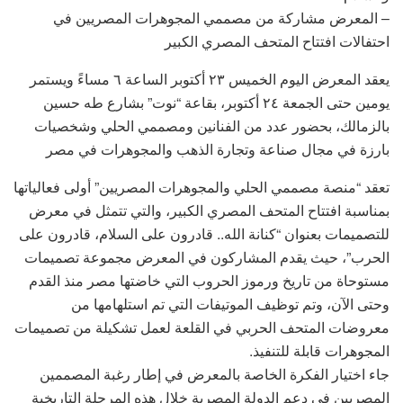
– المعرض مشاركة من مصممي المجوهرات المصريين في
احتفالات افتتاح المتحف المصري الكبير
يعقد المعرض اليوم الخميس ٢٣ أكتوبر الساعة ٦ مساءً ويستمر
يومين حتى الجمعة ٢٤ أكتوبر، بقاعة “نوت” بشارع طه حسين
بالزمالك، بحضور عدد من الفنانين ومصممي الحلي وشخصيات
بارزة في مجال صناعة وتجارة الذهب والمجوهرات في مصر
تعقد “منصة مصممي الحلي والمجوهرات المصريين” أولى فعالياتها
بمناسبة افتتاح المتحف المصري الكبير، والتي تتمثل في معرض
للتصميمات بعنوان “كنانة الله.. قادرون على السلام، قادرون على
الحرب”، حيث يقدم المشاركون في المعرض مجموعة تصميمات
مستوحاة من تاريخ ورموز الحروب التي خاضتها مصر منذ القدم
وحتى الآن، وتم توظيف الموتيفات التي تم استلهامها من
معروضات المتحف الحربي في القلعة لعمل تشكيلة من تصميمات
المجوهرات قابلة للتنفيذ.
جاء اختيار الفكرة الخاصة بالمعرض في إطار رغبة المصممين
المصريين في دعم الدولة المصرية خلال هذه المرحلة التاريخية