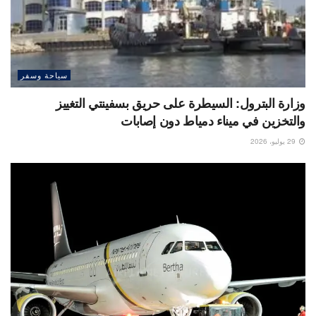
سياحة وسفر
وزارة البترول: السيطرة على حريق بسفينتي التغييز
والتخزين في ميناء دمياط دون إصابات
29 يوليو، 2026