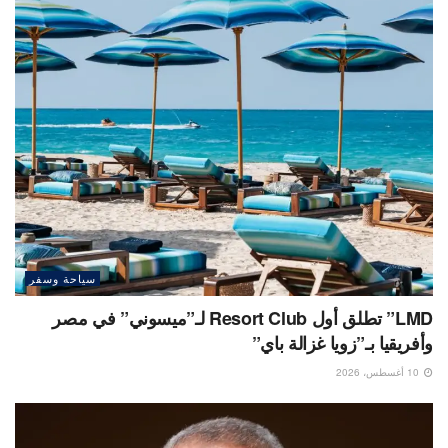
سياحة وسفر
LMD” تطلق أول Resort Club لـ”ميسوني” في مصر
وأفريقيا بـ”زويا غزالة باي”
10 أغسطس، 2026