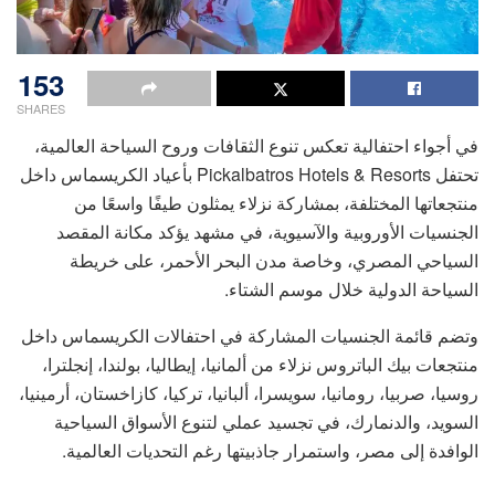
153
SHARES
في أجواء احتفالية تعكس تنوع الثقافات وروح السياحة العالمية،
تحتفل Pickalbatros Hotels & Resorts بأعياد الكريسماس داخل
منتجعاتها المختلفة، بمشاركة نزلاء يمثلون طيفًا واسعًا من
الجنسيات الأوروبية والآسيوية، في مشهد يؤكد مكانة المقصد
السياحي المصري، وخاصة مدن البحر الأحمر، على خريطة
السياحة الدولية خلال موسم الشتاء.
وتضم قائمة الجنسيات المشاركة في احتفالات الكريسماس داخل
منتجعات بيك الباتروس نزلاء من ألمانيا، إيطاليا، بولندا، إنجلترا،
روسيا، صربيا، رومانيا، سويسرا، ألبانيا، تركيا، كازاخستان، أرمينيا،
السويد، والدنمارك، في تجسيد عملي لتنوع الأسواق السياحية
الوافدة إلى مصر، واستمرار جاذبيتها رغم التحديات العالمية.