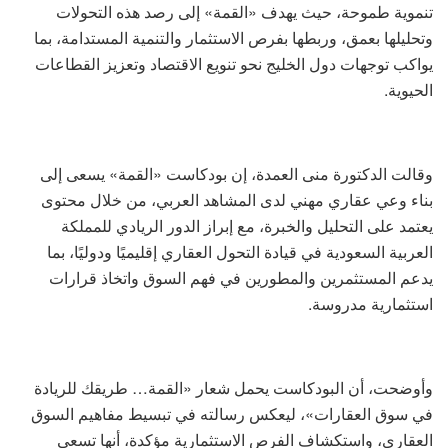
تنموية طموحة، حيث يهدف «القمة» إلى رصد هذه التحولات
وتحليلها بعمق، وربطها بفرص الاستثمار والتنمية المستدامة، بما
يواكب توجهات دول الخليج نحو تنويع الاقتصاد وتعزيز القطاعات
الحيوية.
وقالت الدكتورة منى العمدة، إن بودكاست «القمة» يسعى إلى
بناء وعي عقاري مهني لدى المشاهد العربي، من خلال محتوى
يعتمد على التحليل والخبرة، مع إبراز الدور الريادي للمملكة
العربية السعودية في قيادة التحول العقاري إقليميًا ودوليًا، بما
يدعم المستثمرين والمطورين في فهم السوق واتخاذ قرارات
استثمارية مدروسة.
وأوضحت، أن البودكاست يحمل شعار «القمة… طريقك للريادة
في سوق العقارات»، ليعكس رسالته في تبسيط مفاهيم السوق
العقاري، واستكشاف الفرص الاستثمارية مؤكدة، أنها تسعى