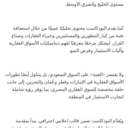
مستوى الخليج والشرق الأوسط.
كما يقدم البودكاست محتوى تحليليًا عميقًا من خلال استضافة
نخبة من كبار المطورين والمستثمرين وخبراء العقارات وصناع
القرار، ليشكل مرجعًا معرفيًا لفهم ديناميكيات الأسواق العقارية
وآليات الاستثمار وفرص النمو.
ولا يقتصر «القمة» على السوق السعودي، بل يتناول أيضًا تطورات
الأسواق العقارية في الإمارات وقطر وعُمان والبحرين، إلى جانب
حلقة مخصصة للسوق العقاري المصري، بما يوفر رؤية شاملة
لتجارب الاستثمار في المنطقة.
ويُقدَّم البودكاست ضمن قالب إعلامي احترافي، يبدأ بمقدمة
موجزة، تليها الفقرة الحوارية الرئيسية «حوار القمة»، ثم فقرة