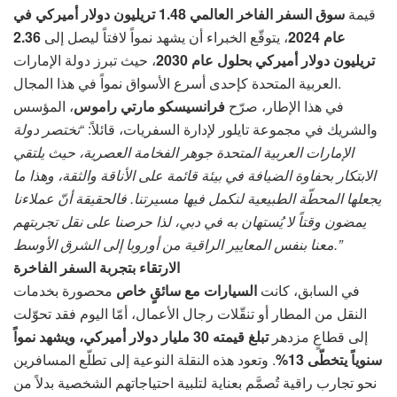
قيمة
سوق السفر الفاخر العالمي
1.48 تريليون دولار أميركي في
عام 2024
، يتوقّع الخبراء أن يشهد نمواً لافتاً ليصل إلى
2.36
تريليون دولار أميركي بحلول عام 2030
، حيث تبرز دولة الإمارات
العربية المتحدة كإحدى أسرع الأسواق نمواً في هذا المجال.
في هذا الإطار، صرّح
فرانسيسكو مارتي راموس
، المؤسس
والشريك في مجموعة تايلور لإدارة السفريات، قائلاً: “
تختصر دولة
الإمارات العربية المتحدة جوهر الفخامة العصرية، حيث يلتقي
الابتكار بحفاوة الضيافة في بيئة قائمة على الأناقة والثقة، وهذا ما
يجعلها المحطّة الطبيعية لنكمل فيها مسيرتنا. فالحقيقة أنّ عملاءنا
يمضون وقتاً لا يُستهان به في دبي، لذا حرصنا على نقل تجربتهم
معنا بنفس المعايير الراقية من أوروبا إلى الشرق الأوسط.”
الارتقاء بتجربة السفر الفاخرة
في السابق، كانت
السيارات مع سائقٍ خاص
محصورة بخدمات
النقل من المطار أو تنقّلات رجال الأعمال، أمّا اليوم فقد تحوّلت
إلى قطاعٍ مزدهر
تبلغ قيمته 30 مليار دولار أميركي، ويشهد نمواً
سنوياً يتخطّى 13%
. وتعود هذه النقلة النوعية إلى تطلّع المسافرين
نحو تجارب راقية تُصمَّم بعناية لتلبية احتياجاتهم الشخصية بدلاً من