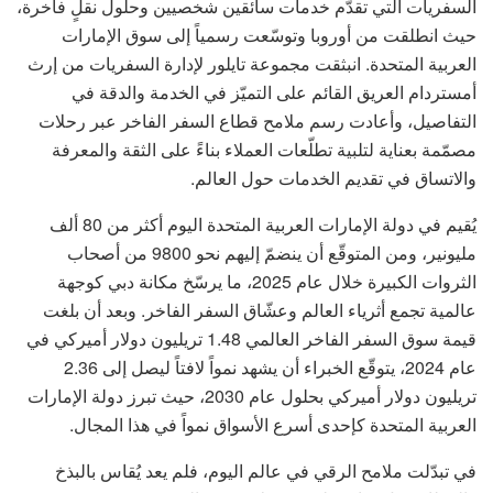
السفريات التي تقدّم خدمات سائقين شخصيين وحلول نقلٍ فاخرة،
حيث انطلقت من أوروبا وتوسّعت رسمياً إلى سوق الإمارات
العربية المتحدة. انبثقت مجموعة تايلور لإدارة السفريات من إرث
أمستردام العريق القائم على التميّز في الخدمة والدقة في
التفاصيل، وأعادت رسم ملامح قطاع السفر الفاخر عبر رحلات
مصمّمة بعناية لتلبية تطلّعات العملاء بناءً على الثقة والمعرفة
والاتساق في تقديم الخدمات حول العالم.
يُقيم في دولة الإمارات العربية المتحدة اليوم أكثر من 80 ألف
مليونير، ومن المتوقّع أن ينضمّ إليهم نحو 9800 من أصحاب
الثروات الكبيرة خلال عام 2025، ما يرسّخ مكانة دبي كوجهة
عالمية تجمع أثرياء العالم وعشّاق السفر الفاخر. وبعد أن بلغت
قيمة سوق السفر الفاخر العالمي 1.48 تريليون دولار أميركي في
عام 2024، يتوقّع الخبراء أن يشهد نمواً لافتاً ليصل إلى 2.36
تريليون دولار أميركي بحلول عام 2030، حيث تبرز دولة الإمارات
العربية المتحدة كإحدى أسرع الأسواق نمواً في هذا المجال.
في تبدّلت ملامح الرقي في عالم اليوم، فلم يعد يُقاس بالبذخ