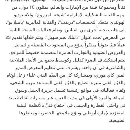
فناناً ومجموعة فنية من الإمارات والعالم، يمثلون 10 دول، من
بينهم الفنانة التشكيلية الإماراتية “شيخة المزروع”، والاستوديو
الهولندي متعدّد التخصصات “دريفت”، والفنانة الماليزية “باميلا بو”،
إلى جانب نخبة أخرى من الفنانين. وتقام فعاليات النسخة الثانية
من المعرض تحت عنوان “دليلك نجم سهيل”، ويتم خلالها تقديم 23
عملًا فنيًا ضوئياً مبتكراً يتنوّع بين المنحوتات المُضيئة والتماثيل
والعروض الضوئية والتجارب الغامرة المصممة خصيصاً للمواقع،
ليتم استكشاف الضوء كدليل وكوسيط يجمع بين الأبعاد الملاحية
والشاعرية في آن واحد. ويشرف على تنظيم المعرض المدير
الفني كاي هوري، وبمشاركة كل من القيّم الفني علياء زعل لوتاه
والقيّم الفني منيرة الصايغ والقيّم الفني المساعد مريم الشحي،
وتُقام فعالياته في مواقع رئيسية تشمل جزيرة الجبيل وسوق
الميناء، وللمرة الأولى في مدينة العين، عبر مسارات ثقافية تمتد
في واحتَي القطارة والجيمي في احتفاءٍ فنيٍّ بالأنظمة البيئية
المتفرّدة لإمارة أبوظبي وتنوّع ملامحها الحضرية ومناظرها
الطبيعية.