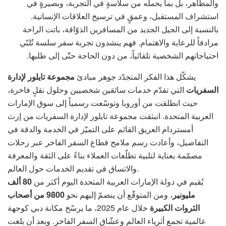
والمظاهر، بل بما يحمله من سلاسةٍ في التجربة، وبصيرةٍ في
استشراف المستقبل، وعمقٍ في ترسيخ العلاقات الإنسانية.
بالنسبة إلى الجيل الجديد من المسافرين الذوّاقة، باتت الراحة
مرادفاً للرعاية والاهتمام. فهم ينشدون تجربة سفر سلسة تُلبّي
احتياجاتهم الشخصية تلقائياً، من دون الحاجة حتّى إلى طلبها.
يشكّل هذا الفكر المتجدّد جوهر مبادئ
مجموعة تايلور لإدارة
السفريات
التي تقدّم خدمات سائقين شخصيين وحلول نقلٍ فاخرة،
حيث انطلقت من أوروبا وتوسّعت رسمياً إلى سوق الإمارات
العربية المتحدة. انبثقت مجموعة تايلور لإدارة السفريات من إرث
أمستردام العريق القائم على التميّز في الخدمة والدقة في
التفاصيل، وأعادت رسم ملامح قطاع السفر الفاخر عبر رحلات
مصمّمة بعناية لتلبية تطلّعات العملاء بناءً على الثقة والمعرفة
والاتساق في تقديم الخدمات حول العالم.
يُقيم في دولة الإمارات العربية المتحدة اليوم أكثر من
80 ألف
مليونير
، ومن المتوقّع أن ينضمّ إليهم نحو
9800 من أصحاب
الثروات الكبيرة
خلال عام 2025، ما يرسّخ مكانة دبي كوجهة
عالمية تجمع أثرياء العالم وعشّاق السفر الفاخر. وبعد أن بلغت