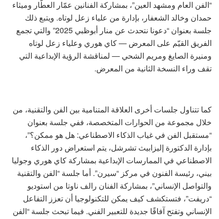
“الفن العام ومشهد العين”، بمشاركة الفنانين عمّار العطّار وميثاء
حمدان وخالد الشعفار، بإدارة من علياء زعل لوتاه. ويتبع ذلك
جلسة بعنوان “دعونا نتحدث عن منار أبوظبي 2025” والتي تجمع
الفريق القيّم على المعرض — كاي هوري وعلياء زعل لوتاه
ومنيرة الصايغ ومريم الشحي — لمناقشة الرؤية الإبداعية التي
تقف وراء النسخة الثانية من المعرض.
كما تتناول جلسات أخرى العلاقة المتنامية بين الفن والتقنية، من
خلال مجموعة من الحوارات المتخصصة، ففي جلسة بعنوان
“مستقبل الفن في غياب الذكاء الاصطناعي: هل هو ممكن؟”،
بإدارة الدكتورة إليزابيث تشرشل، يتم استعراض دور الذكاء
الاصطناعي في الممارسات الإبداعية بمشاركة كاي هوري وجوليا
بيني، رئيسة الفنون في مركز “سيرن”. أما جلسة “الفن والتقنية
والتواصل الإنساني”، بمشاركة الفنان رالف ناوتا من استوديو
“دريفت”، فتستكشف كيف يمكن للتكنولوجيا أن تعزز التفاعل
الإنساني وتفتح آفاقًا جديدة للتعبير الفني. فيما تبحث جلسة “الفن