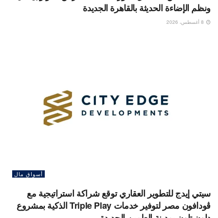
ونظم الإضاءة الحديثة بالقاهرة الجديدة
8 أغسطس، 2026
أسواق مال
سيتي إيدج للتطوير العقاري توقع شراكة استراتيجية مع
ڤودافون مصر لتوفير خدمات Triple Play الذكية بمشروع
داون تاون بمدينة العلمين الجديدة