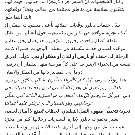
وكبار الشخصيات أنّ السفر جزءٌ لا يتجزّأ من حياتهم، حيث أنّهم
يتنقّلون بسلاسة بين مناطق مختلفة من العالم، وتظلّ توقّعاتهم
ثابتة أينما حلّوا.
تلبّي خدمات تايلور توقّعات عملائها بأعلى مستويات التميّز، إذ
تُقدّم
تجربة موحّدة
في أكثر من
مئة مدينة حول العالم
، من خلال
نقطة اتّصال واحدة، وفريق متمرّس واحد يعمل وفق معايير
موحّدة لضمان خدمة متّسقة في مختلف الوجهات. فسواء كانت
الرحلة إلى
جنيف أو باريس أو لندن أو ميلانو أو دبي
، يتولّى الفريق
نفسه من الخبراء الإشراف على كلّ مرحلة منها، لضمان أن ترتقي
دوماً إلى المعايير ذاتها من التميّز والاتقان.
هذا ويؤكّد مارتي: “
إنّ كبار الأثرياء يتنقّلون بشكلٍ متكرّرٍ بين دول
العالم، ويتوقّعون أن يجدوا الدقّة في لندن ودفء الضيافة في
دبي، غير أنّ ما يجمع كلّ هذه التجارب هو السرّية التامّة التي تظلّل
“
رحلاتهم، وهو المعيار الذي ترتكز عليه أعمالنا.
تجربة تتخطّى مفهوم النقل التقليدي: لحظات تُصنع لا أميال تُحصى
تعتبر مجموعة تايلور لإدارة السفريات رحلاتها أكثر من مجرّد
عمليات نقلٍ من وجهة إلى أخرى. فعند الانتقال من وسط مدينة
دبي إلى المطار، قد يختار السائق المرور عبر
أزقّة ديرة القديمة
،