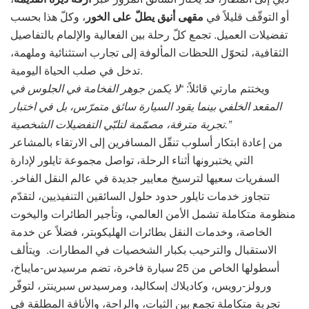
أو التوقّف قليلاً في
مقهى أنيق يطلّ على الخور
، وكلّ هذا بحسب
تفضيلات العميل. تجمع كلّ رحلة بين الفعالية والإلمام بالتفاصيل
الثقافية، لتحوّل اللحظات المألوفة إلى تجارب استثنائية وملهمة،
تدخل في صلب الحياة اليومية.
ويختتم مارتي قائلاً: “
لا يكمن جوهر الفخامة في الجلوس في
المقعد الخلفي بينما يقود السيارة سائق متمرّس،
بل في اختبار
تجربة مترفة، مصمّمة لتلبّي التفضيلات الشخصية.”
من إعادة ابتكار أسلوب تنقّل المسافرين إلى الارتقاء بالمشاعر
التي يختبرونها أثناء الرحلة، تواصل مجموعة تايلور لإدارة
السفريات سعيها لترسيخ معايير جديدة في عالم النقل الفاخر.
تتجاوز خدمات تايلور حدود حلول السائقين التنفيذيين، لتقدّم
منظومة متكاملة تشمل الأمن العالمي، وتأجير الطائرات واليخوت
الخاصة، وخدمات النقل بطائرات الهليكوبتر، فضلاً عن خدمة
الاستقبال والترحيب بكبار الشخصيات في المطارات. ويتألف
أسطولها الخاص من 25 سيارة فاخرة، تضم مرسيدس-مايباخ،
ورولز-رويس، وكاديلاك إسكاليد، ومرسيدس سبرينتر، لتوفّر
تجربة متكاملة تجمع بين الثبات، والراحة، والأناقة المطلقة في