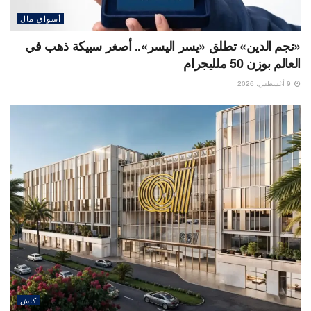
أسواق مال
«نجم الدين» تطلق «يسر اليسر».. أصغر سبيكة ذهب في
العالم بوزن 50 ملليجرام
9 أغسطس، 2026
كاش