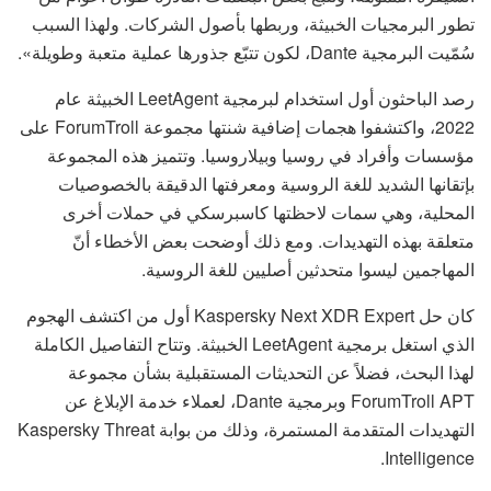
تطور البرمجيات الخبيثة، وربطها بأصول الشركات. ولهذا السبب
سُمّيت البرمجية Dante، لكون تتبّع جذورها عملية متعبة وطويلة».
رصد الباحثون أول استخدام لبرمجية LeetAgent الخبيثة عام
2022، واكتشفوا هجمات إضافية شنتها مجموعة ForumTroll على
مؤسسات وأفراد في روسيا وبيلاروسيا. وتتميز هذه المجموعة
بإتقانها الشديد للغة الروسية ومعرفتها الدقيقة بالخصوصيات
المحلية، وهي سمات لاحظتها كاسبرسكي في حملات أخرى
متعلقة بهذه التهديدات. ومع ذلك أوضحت بعض الأخطاء أنّ
المهاجمين ليسوا متحدثين أصليين للغة الروسية.
كان حل Kaspersky Next XDR Expert أول من اكتشف الهجوم
الذي استغل برمجية LeetAgent الخبيثة. وتتاح التفاصيل الكاملة
لهذا البحث، فضلاً عن التحديثات المستقبلية بشأن مجموعة
ForumTroll APT وبرمجية Dante، لعملاء خدمة الإبلاغ عن
التهديدات المتقدمة المستمرة، وذلك من بوابة Kaspersky Threat
Intelligence.