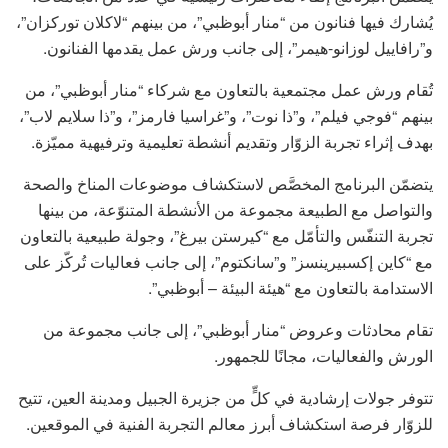
يُشارك فيها فنانون من “منار أبوظبي”، من بينهم “لاكلان توركزان”،
و”رافاييل لوزانو-هيمر”، إلى جانب ورش عمل يقدمها الفنانون.
تُقام ورش عمل مجتمعية بالتعاون مع شركاء “منار أبوظبي”، من
بينهم “فوجي فيلم”، و”ذا نوت”، و”غراسيا فارمز”، و”ذا سلايم لاب”،
بهدف إثراء تجربة الزوّار وتقديم أنشطة تعليمية وترفيهية مميّزة.
يتضمّن البرنامج المخصَّص لاستكشاف موضوعات المناخ والصحة
والتواصل مع الطبيعة مجموعة من الأنشطة المتنوّعة، من بينها
تجربة التنفّس والتأمّل مع “كيرستن بيرغ”، وجولة طبيعية بالتعاون
مع “كاين إكسبيرينسز” و”سانكتوم”، إلى جانب فعاليات تُركّز على
الاستدامة بالتعاون مع “هيئة البيئة – أبوظبي”.
تقام محادثات وعروض “منار أبوظبي”، إلى جانب مجموعة من
الورش والفعاليات، مجانًا للجمهور.
تتوفر جولات إرشادية في كلٍّ من جزيرة الجبيل ومدينة العين، تتيح
للزوّار فرصة استكشاف أبرز معالم التجربة الفنية في الموقعين.