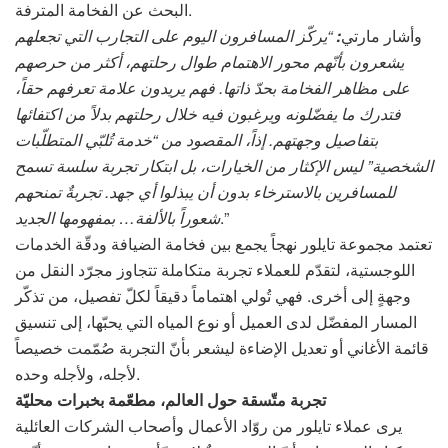
البحث عن الفخامة المترفة.
وأشار مارتي
:
“يركّز المسافرون اليوم على التجارب التي تجعلهم
يشعرون بأنّهم محور الاهتمام طوال رحلتهم، أكثر من حرصهم
على مظاهر الفخامة بحدّ ذاتها. فهم يريدون علامة تعرفهم حقاً،
فتدرك ما يفضّلونه ويرغبون فيه خلال رحلتهم بدلاً من اكتفائها
بتفاصيل وجهتهم. إذاً، المقصود من “خدمة تُلبّي المتطلّبات
الشخصية” ليس الإكثار من الخيارات، بل ابتكار تجربة سلسة تسمح
للمسافرين بالاسترخاء بدون أن يبذلوا أي جهد. تجربةٌ تمنحهم
.”
شعوراً بالألفة… بمفهومها الجديد
تعتمد مجموعة تايلور نهجاً يجمع بين فخامة الضيافة ودقّة الخدمات
اللوجستية، لتقدّم للعملاء تجربة متكاملة تتجاوز مجرّد النقل من
وجهةٍ إلى أخرى. فهي تُولي اهتماماً دقيقاً لكلّ تفصيل، من تذكّر
المسار المفضّل لدى العميل أو نوع المياه التي يحبّها، إلى تنسيق
قائمة الأغاني أو تعديل الإضاءة ليشعر بأنّ التجربة صُمّمت خصيصاً
لأجله، ولأجله وحده.
تجربة متّسقة حول العالم، مطعّمة بخبرات محليّة
يرى عملاء تايلور من روّاد الأعمال وأصحاب الشركات العائلية