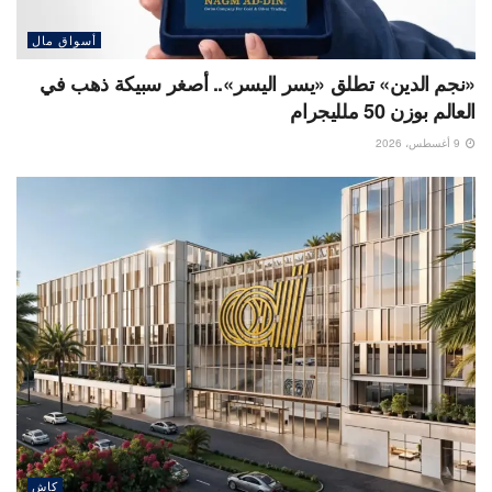
أسواق مال
«نجم الدين» تطلق «يسر اليسر».. أصغر سبيكة ذهب في
العالم بوزن 50 ملليجرام
9 أغسطس، 2026
كاش