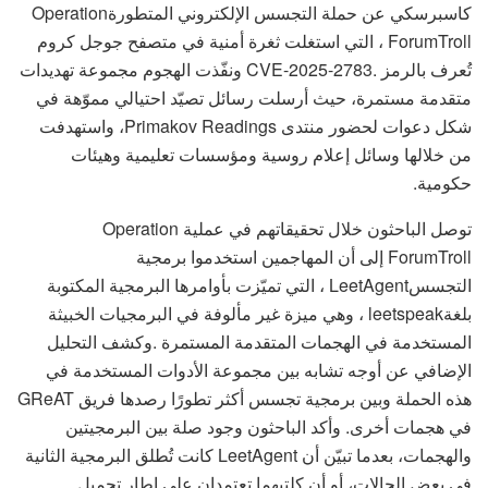
كاسبرسكي عن حملة التجسس الإلكتروني المتطورةOperation
ForumTroll ، التي استغلت ثغرة أمنية في متصفح جوجل كروم
تُعرف بالرمز .CVE-2025-2783 ونفّذت الهجوم مجموعة تهديدات
متقدمة مستمرة، حيث أرسلت رسائل تصيّد احتيالي مموّهة في
شكل دعوات لحضور منتدى Primakov Readings، واستهدفت
من خلالها وسائل إعلام روسية ومؤسسات تعليمية وهيئات
حكومية.
توصل الباحثون خلال تحقيقاتهم في عملية Operation
ForumTroll إلى أن المهاجمين استخدموا برمجية
التجسسLeetAgent ، التي تميّزت بأوامرها البرمجية المكتوبة
بلغةleetspeak ، وهي ميزة غير مألوفة في البرمجيات الخبيثة
المستخدمة في الهجمات المتقدمة المستمرة .وكشف التحليل
الإضافي عن أوجه تشابه بين مجموعة الأدوات المستخدمة في
هذه الحملة وبين برمجية تجسس أكثر تطورًا رصدها فريق GReAT
في هجمات أخرى. وأكد الباحثون وجود صلة بين البرمجيتين
والهجمات، بعدما تبيّن أن LeetAgent كانت تُطلق البرمجية الثانية
في بعض الحالات، أو أن كلتيهما تعتمدان على إطار تحميل