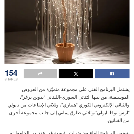
154
SHARES
يشتمل البرنامج الفني على مجموعة متميّزة من العروض
الموسيقية، من بينها الثنائي السوري-اللبناني “بدوين برغر”،
والثنائي الإلكتروني الكوري “هيباري”، وثلاثي الإيقاعات من نابولي
“آرس نوفا نابولي”،وثلاثي طارق يماني إلى جانب مجموعة أخرى
من الفنانين.
يتضمن البرنامج إلقاء محاضرات رئيسية في عدد من الجامعات،