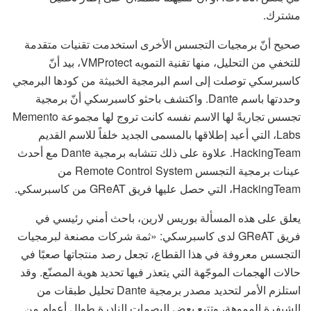
مشترك.
صحيح أنّ برمجيات التجسس الأخرى استخدمت تقنيات متقدمة
للتخفي من التحليل، منها تقنية التمويه VMProtect، بيد أنّ
كاسبرسكي توصلت إلى اسم البرمجية الخبيثة من كودها البرمجي
وحددتها باسم Dante. واكتشف باحثو كاسبرسكي أنّ برمجية
تجسس تجاريةً لها الاسم نفسه كانت تروج لها مجموعة Memento
Labs، التي أعيد إطلاقها بالمسمى الجديد خلفاً للاسم القديم
HackingTeam. علاوة على ذلك تتشابه برمجية Dante مع أحدث
عينات برمجية التجسس Remote Control System من
HackingTeam، التي حصل عليها فريق GReAT من كاسبرسكي.
يعلق على هذه المسألة بوريس لارين، باحث أمني رئيسي في
فريق GReAT لدى كاسبرسكي: «ثمة شركات مصنعة لبرمجيات
التجسس معروفة في هذا القطاع، تجعل رصد منتجاتها صعبًا في
حالات الهجمات الموجّهة التي يتعذر فيها تحديد هوية المصنّع. وقد
استلزم الأمر لتحديد مصدر برمجية Dante تحليل طبقات من
الشيفرة المموهة، وتتبع بعض البصمات النادرة طوال أعوام من