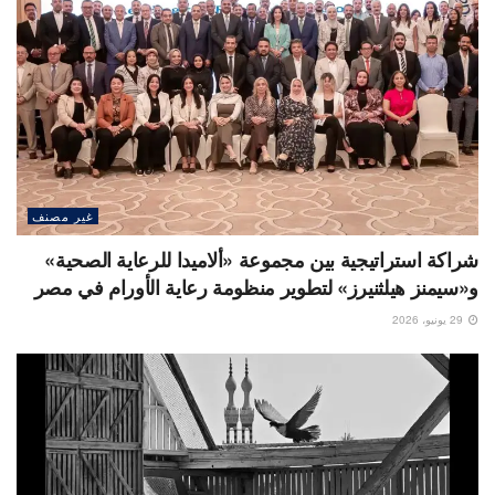
غير مصنف
شراكة استراتيجية بين مجموعة «ألاميدا للرعاية الصحية»
و«سيمنز هيلثنيرز» لتطوير منظومة رعاية الأورام في مصر
29 يونيو، 2026