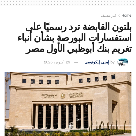
Home
غير مصنف
بلتون القابضة ترد رسميًا على
استفسارات البورصة بشأن أنباء
تغريم بنك أبوظبي الأول مصر
by
إيجى إيكونومى
29 أكتوبر، 2025