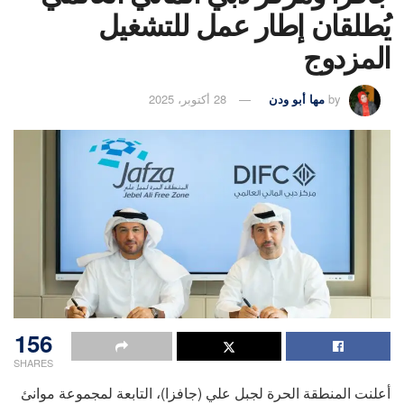
يُطلقان إطار عمل للتشغيل
المزدوج
by
مها أبو ودن
28 أكتوبر، 2025
156
SHARES
أعلنت المنطقة الحرة لجبل علي (جافزا)، التابعة لمجموعة موانئ