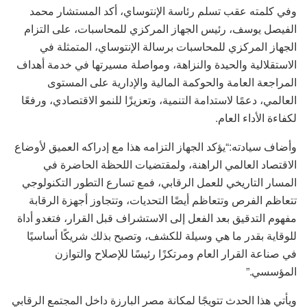
وفي كلمته عقب تسلم رئاسة الإنتوساي، أكد المستشار محمد
الفيصل يوسف، رئيس الجهاز المركزي للمحاسبات، على التزام
الجهاز المركزي للمحاسبات برسالة الإنتوساي، المتمثلة في
الاستقلالية والحيدة والنزاهة، ومواصلة مسيرتها في خدمة أهداف
المراجعة العامة والحوكمة المالية والإدارية على المستوى
العالمي، دعمًا لاستدامة التنمية، وتعزيزًا للنمو الاقتصادي، ورفعًا
لكفاءة الأداء العام.
وأضاف سيادته:“يؤكد الجهاز التزامه هذا مع إدراكه العميق لأوضاع
الاقتصاد العالمي الراهنة، ولمقتضيات اللحظة الحاضرة في
المسار التاريخي للعمل الرقابي، فمع تسارع التطور التكنولوجي
تتعاظم الفرص وتتعاظم أيضًا التحديات، وتتجاوز أجهزة الرقابة
مفهوم التدقيق بعد الفعل إلى الاستشراف قبل القرار، فتغدو أداة
للوقاية بقدر ما هي وسيلة للكشف، وتصبح بذلك شريكًا أساسيًا
في صناعة القرار العام ومرتكزًا رئيسًا للإصلاح والتوازن
المؤسسي.”
ويأتي هذا الحدث تتويجًا لمكانة مصر البارزة داخل المجتمع الرقابي