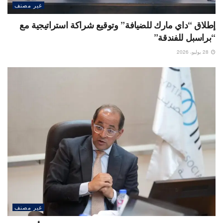
غير مصنف
إطلاق “داي مارك للضيافة” وتوقيع شراكة استراتيجية مع
“براسبل للفندقة”
28 يوليو، 2026
غير مصنف