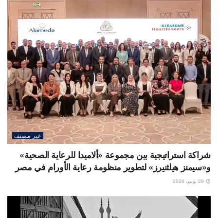
غير مصنف
شراكة استراتيجية بين مجموعة «ألاميدا للرعاية الصحية»
و«سيمنز هيلثنيرز» لتطوير منظومة رعاية الأورام في مصر
29 يونيو، 2026