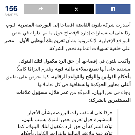
156
SHARES
أصدرت شركة
بلتون القابضة
افصاحا إلى
البورصة المصرية
اليوم،
ردًا على استفسارات إدارة الإفصاح حول ما تم تداوله في بعض
المواقع الإخبارية الإلكترونية بشأن
تغريم بنك أبوظبي الأول – مصر
على خلفية تسهيلات ائتمانية تخص الشركة.
وأكدت بلتون في إفصاحها أن
حق الرد مكفول لتلك البنوك
،
مشددة على أنها
تتمتع بملاءة مالية قوية
وتلتزم التزامًا كاملًا
بأحكام القوانين واللوائح والقواعد الرقابية
، كما تحرص على تطبيق
أعلى معايير الحوكمة والشفافية
في كل تعاملاتها.
وجاء في نص البيان، الموقّع من
عمر هلال، مسؤول علاقات
المستثمرين بالشركة
:
«ردًا على استفسارات البورصة بشأن الأخبار
المنشورة حول تغريم بعض البنوك بسبب بلتون،
تؤكد الشركة أن حق الرد مكفول لتلك البنوك، كما
تؤكد قوة ملاءتها المالية والتزامها الكامل بأحكام