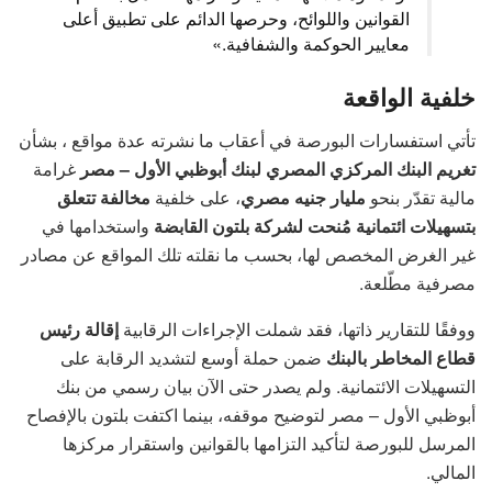
القوانين واللوائح، وحرصها الدائم على تطبيق أعلى
معايير الحوكمة والشفافية.»
خلفية الواقعة
تأتي استفسارات البورصة في أعقاب ما نشرته عدة مواقع ، بشأن
تغريم البنك المركزي المصري لبنك أبوظبي الأول – مصر
غرامة
مالية تقدّر بنحو
مليار جنيه مصري
، على خلفية
مخالفة تتعلق
بتسهيلات ائتمانية مُنحت لشركة بلتون القابضة
واستخدامها في
غير الغرض المخصص لها، بحسب ما نقلته تلك المواقع عن مصادر
مصرفية مطّلعة.
ووفقًا للتقارير ذاتها، فقد شملت الإجراءات الرقابية
إقالة رئيس
قطاع المخاطر بالبنك
ضمن حملة أوسع لتشديد الرقابة على
التسهيلات الائتمانية. ولم يصدر حتى الآن بيان رسمي من بنك
أبوظبي الأول – مصر لتوضيح موقفه، بينما اكتفت بلتون بالإفصاح
المرسل للبورصة لتأكيد التزامها بالقوانين واستقرار مركزها
المالي.