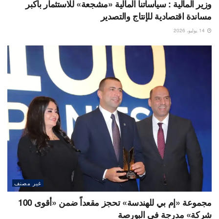
وزير المالية : سياساتنا المالية «مشجعة» للاستثمار بأكبر
مساندة اقتصادية للإنتاج والتصدير
14 يوليو، 2026
غير مصنف
مجموعة «إم بي للهندسة» تحجز مقعداً ضمن «أقوى 100
شركة» مدرجة فى البورصة