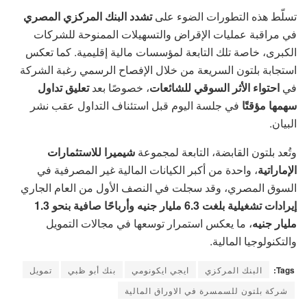
تسلّط هذه التطورات الضوء على
تشدد البنك المركزي المصري
في مراقبة عمليات الإقراض والتسهيلات الممنوحة للشركات
الكبرى، خاصة تلك التابعة لمؤسسات مالية إقليمية. كما تعكس
استجابة بلتون السريعة من خلال الإفصاح الرسمي رغبة الشركة
في
احتواء الأثر السوقي للشائعات
، خصوصًا بعد
تعليق تداول
سهمها مؤقتًا
في جلسة اليوم قبل استئناف التداول عقب نشر
البيان.
وتُعد بلتون القابضة، التابعة لمجموعة
شيميرا للاستثمارات
الإماراتية
، واحدة من أكبر الكيانات المالية غير المصرفية في
السوق المصري، وقد سجلت في النصف الأول من العام الجاري
إيرادات تشغيلية بلغت 6.3 مليار جنيه وأرباحًا صافية بنحو 1.3
مليار جنيه
، ما يعكس استمرار توسعها في مجالات التمويل
والتكنولوجيا المالية.
Tags:
البنك المركزي
ايجي ايكونومي
بنك أبو ظبي
تمويل
شركة بلتون للسمسرة في الاوراق المالية