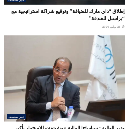
إطلاق “داي مارك للضيافة” وتوقيع شراكة استراتيجية مع
“براسبل للفندقة”
28 يوليو، 2026
غير مصنف
وزير المالية : سياساتنا المالية «مشجعة» للاستثمار بأكبر