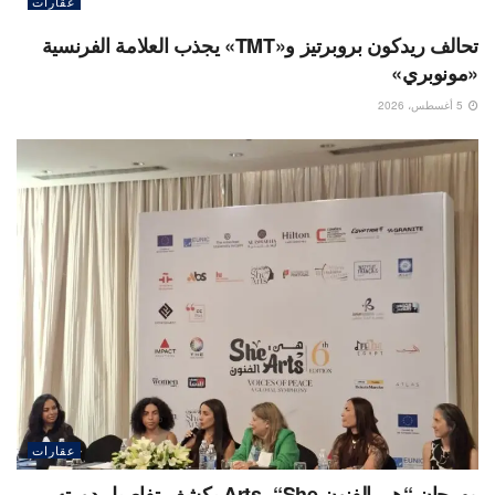
عقارات
تحالف ريدكون بروبرتيز و«TMT» يجذب العلامة الفرنسية
«مونوبري»
5 أغسطس، 2026
عقارات
مهرجان “هي الفنون Arts- “She يكشف تفاصيل دورته