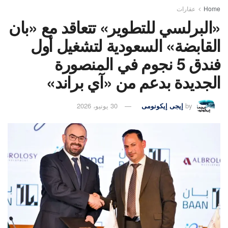
Home
عقارات
«البرلسي للتطوير» تتعاقد مع «بان
القابضة» السعودية لتشغيل أول
فندق 5 نجوم في المنصورة
الجديدة بدعم من «آي براند»
by
إيجى إيكونومى
30 يونيو، 2026