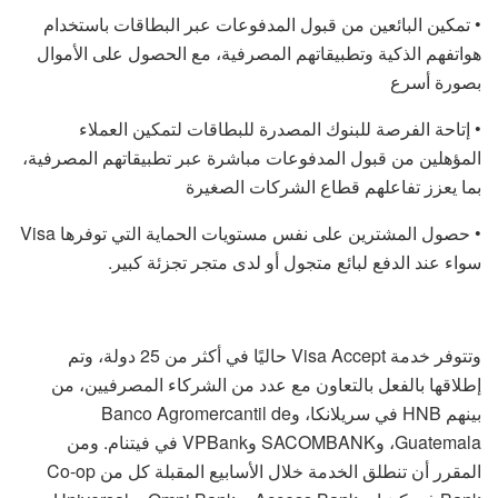
• تمكين البائعين من قبول المدفوعات عبر البطاقات باستخدام
هواتفهم الذكية وتطبيقاتهم المصرفية، مع الحصول على الأموال
بصورة أسرع
• إتاحة الفرصة للبنوك المصدرة للبطاقات لتمكين العملاء
المؤهلين من قبول المدفوعات مباشرة عبر تطبيقاتهم المصرفية،
بما يعزز تفاعلهم قطاع الشركات الصغيرة
• حصول المشترين على نفس مستويات الحماية التي توفرها Visa
سواء عند الدفع لبائع متجول أو لدى متجر تجزئة كبير.
وتتوفر خدمة Visa Accept حاليًا في أكثر من 25 دولة، وتم
إطلاقها بالفعل بالتعاون مع عدد من الشركاء المصرفيين، من
بينهم HNB في سريلانكا، وBanco Agromercantil de
Guatemala، وSACOMBANK وVPBank في فيتنام. ومن
المقرر أن تنطلق الخدمة خلال الأسابيع المقبلة كل من Co-op