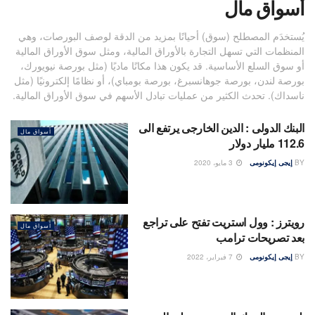
أسواق مال
يُستخدَم المصطلح (سوق) أحيانًا بمزيد من الدقة لوصف البورصات، وهي
المنظمات التي تسهل التجارة بالأوراق المالية، ومثل سوق الأوراق المالية
أو سوق السلع الأساسية. قد يكون هذا مكانًا ماديًا (مثل بورصة نيويورك،
بورصة لندن، بورصة جوهانسبرغ، بورصة بومباي)، أو نظامًا إلكترونيًا (مثل
ناسداك). تحدث الكثير من عمليات تبادل الأسهم في سوق الأوراق المالية.
البنك الدولى : الدين الخارجى يرتفع الى
أسواق مال
112.6 مليار دولار
BY
إيجى إيكونومى
3 مايو، 2020
رويترز : وول استريت تفتح على تراجع
أسواق مال
بعد تصريحات ترامب
BY
إيجى إيكونومى
7 فبراير، 2022