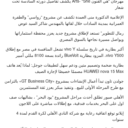
مهرجان “هي الفنون Arts- “She يكشف تفاصيل دورته السادسة تحت
شعار
الإعلامية الدكتورة منى العمدة تكشف عن مشروع “رواسي” والطفرة
العمرانية بمدينة السادات خلال لقائها بالمهندس شاكر السيد عوض
رمال للتطوير” تستعد لإطلاق مشروع جديد يعزز محفظة استثماراتها
ويواصل مسيرة نجاحها بالسوق المصري
أكبر بطارية في تاريخ سلسلة vivo Y تشعل المنافسة في مصر مع إطلاق
vivo Y500، المزود ببطارية BlueVolt رائدة بسعة 8100 مللي أمبير
بطارية ضخمة وتصميم متين ودعم سهل لتطبيقات جوجل: لماذا يُعد هاتف
HUAWEI nova 15 Max مصممًا خصيصًا لإجازة الصيف
جولدن تاون تبدأ أعمال الإنشاءات بمشروع «GT Business City» بالتزامن
مع طرح المرحلة الأولى للبيع.. وتنفيذ مبكر يعزز ثقة المستثمرين
الأهلي صبور تطلق أحدث مراحل المشروع “يود البحر” ، بشاليهات صف
اول على البحر بخدمات فندقية، مع إطلالات مباشرة على اللاجون
إيلانو توقع اتفاقية رعاية مع شركة النادي الأهلي لكرة القدم لمدة 4
سنوات