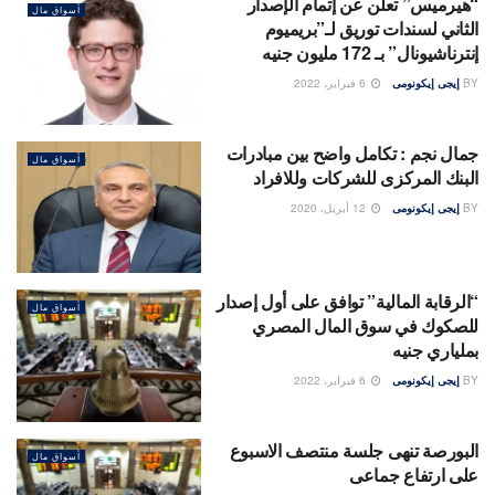
“هيرميس” تعلن عن إتمام الإصدار
أسواق مال
الثاني لسندات توريق لـ”بريميوم
إنترناشيونال” بـ 172 مليون جنيه
BY
إيجى إيكونومى
6 فبراير، 2022
جمال نجم : تكامل واضح بين مبادرات
أسواق مال
البنك المركزى للشركات وللافراد
BY
إيجى إيكونومى
12 أبريل، 2020
“الرقابة المالية” توافق على أول إصدار
أسواق مال
للصكوك في سوق المال المصري
بملياري جنيه
BY
إيجى إيكونومى
6 فبراير، 2022
البورصة تنهى جلسة منتصف الاسبوع
أسواق مال
على ارتفاع جماعى