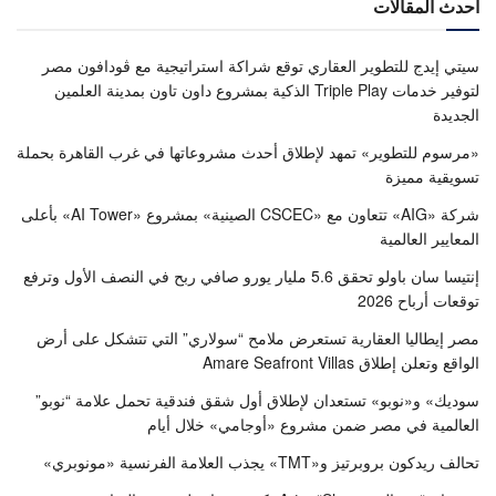
أحدث المقالات
سيتي إيدج للتطوير العقاري توقع شراكة استراتيجية مع ڤودافون مصر
لتوفير خدمات Triple Play الذكية بمشروع داون تاون بمدينة العلمين
الجديدة
«مرسوم للتطوير» تمهد لإطلاق أحدث مشروعاتها في غرب القاهرة بحملة
تسويقية مميزة
شركة «AIG» تتعاون مع «CSCEC الصينية» بمشروع «AI Tower» بأعلى
المعايير العالمية
إنتيسا سان باولو تحقق 5.6 مليار يورو صافي ربح في النصف الأول وترفع
توقعات أرباح 2026
مصر إيطاليا العقارية تستعرض ملامح “سولاري” التي تتشكل على أرض
الواقع وتعلن إطلاق Amare Seafront Villas
سوديك» و«نوبو» تستعدان لإطلاق أول شقق فندقية تحمل علامة “نوبو”
العالمية في مصر ضمن مشروع «أوجامي» خلال أيام
تحالف ريدكون بروبرتيز و«TMT» يجذب العلامة الفرنسية «مونوبري»