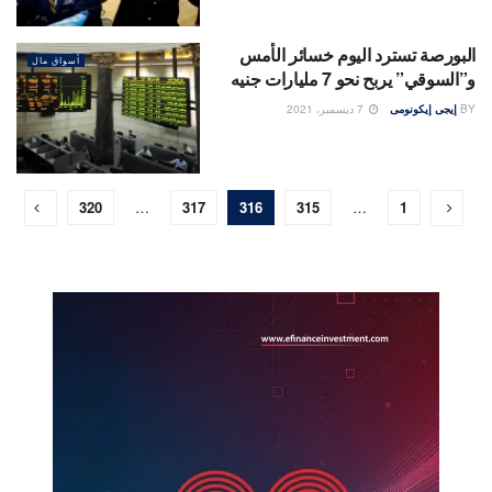
البورصة تسترد اليوم خسائر الأمس
أسواق مال
و”السوقي” يربح نحو 7 مليارات جنيه
BY
إيجى إيكونومى
7 ديسمبر، 2021
320
…
317
316
315
…
1