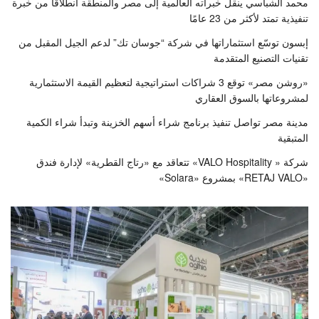
محمد الشباسي ينقل خبراته العالمية إلى مصر والمنطقة انطلاقًا من خبرة
تنفيذية تمتد لأكثر من 23 عامًا
إبسون توسّع استثماراتها في شركة “جوسان تك” لدعم الجيل المقبل من
تقنيات التصنيع المتقدمة
«روشن مصر» توقع 3 شراكات استراتيجية لتعظيم القيمة الاستثمارية
لمشروعاتها بالسوق العقاري
مدينة مصر تواصل تنفيذ برنامج شراء أسهم الخزينة وتبدأ شراء الكمية
المتبقية
شركة « VALO Hospitality» تتعاقد مع «رتاج القطرية» لإدارة فندق
«RETAJ VALO» بمشروع «Solara»