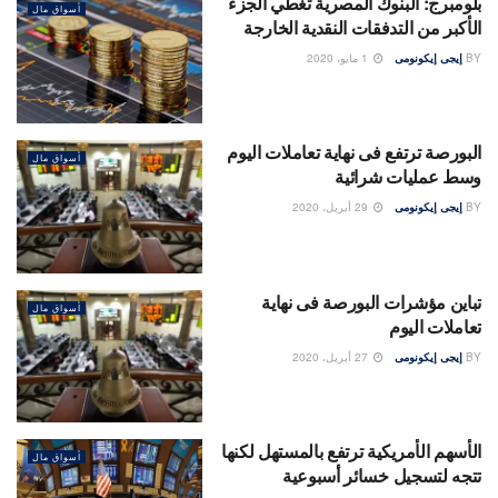
بلومبرج: البنوك المصرية تغطي الجزء
أسواق مال
الأكبر من التدفقات النقدية الخارجة
BY
إيجى إيكونومى
1 مايو، 2020
البورصة ترتفع فى نهاية تعاملات اليوم
أسواق مال
وسط عمليات شرائية
BY
إيجى إيكونومى
29 أبريل، 2020
تباين مؤشرات البورصة فى نهاية
أسواق مال
تعاملات اليوم
BY
إيجى إيكونومى
27 أبريل، 2020
الأسهم الأمريكية ترتفع بالمستهل لكنها
أسواق مال
تتجه لتسجيل خسائر أسبوعية