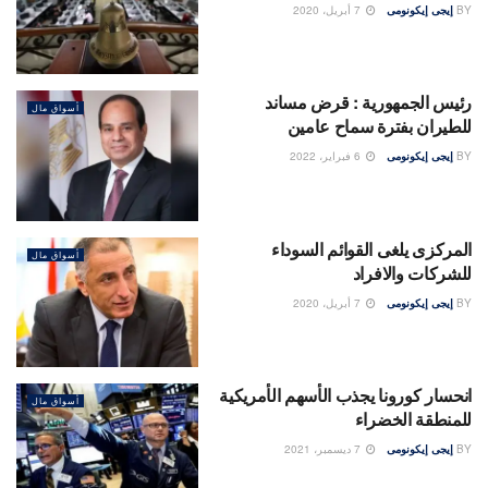
BY
إيجى إيكونومى
7 أبريل، 2020
رئيس الجمهورية : قرض مساند
أسواق مال
للطيران بفترة سماح عامين
BY
إيجى إيكونومى
6 فبراير، 2022
المركزى يلغى القوائم السوداء
أسواق مال
للشركات والافراد
BY
إيجى إيكونومى
7 أبريل، 2020
انحسار كورونا يجذب الأسهم الأمريكية
أسواق مال
للمنطقة الخضراء
BY
إيجى إيكونومى
7 ديسمبر، 2021