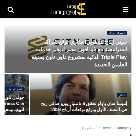
أسواق مال
سيتي إيدج للتطوير العقاري توقع شراكة
استراتيجية مع ڤودافون مصر لتوفير خدمات
Triple Play الذكية بمشروع داون تاون بمدينة
العلمين الجديدة
أسواق مال
كاش
إنتيسا سان باولو تحقق 5.6 مليار يورو صافي ربح
في النصف الأول وترفع توقعات أرباح 2026
للبيع.. وتنفيذ
Category
Home
أسواق مال