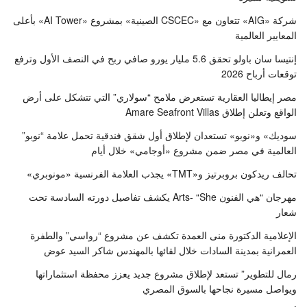
شركة «AIG» تتعاون مع «CSCEC الصينية» بمشروع «AI Tower» بأعلى
المعايير العالمية
إنتيسا سان باولو تحقق 5.6 مليار يورو صافي ربح في النصف الأول وترفع
توقعات أرباح 2026
مصر إيطاليا العقارية تستعرض ملامح “سولاري” التي تتشكل على أرض
الواقع وتعلن إطلاق Amare Seafront Villas
سوديك» و«نوبو» تستعدان لإطلاق أول شقق فندقية تحمل علامة “نوبو”
العالمية في مصر ضمن مشروع «أوجامي» خلال أيام
تحالف ريدكون بروبرتيز و«TMT» يجذب العلامة الفرنسية «مونوبري»
مهرجان “هي الفنون Arts- “She يكشف تفاصيل دورته السادسة تحت
شعار
الإعلامية الدكتورة منى العمدة تكشف عن مشروع “رواسي” والطفرة
العمرانية بمدينة السادات خلال لقائها بالمهندس شاكر السيد عوض
رمال للتطوير” تستعد لإطلاق مشروع جديد يعزز محفظة استثماراتها
ويواصل مسيرة نجاحها بالسوق المصري