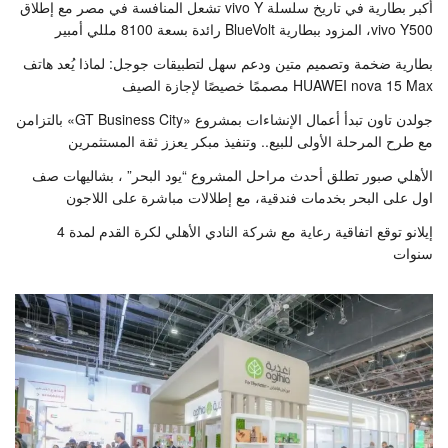
أكبر بطارية في تاريخ سلسلة vivo Y تشعل المنافسة في مصر مع إطلاق
vivo Y500، المزود ببطارية BlueVolt رائدة بسعة 8100 مللي أمبير
بطارية ضخمة وتصميم متين ودعم سهل لتطبيقات جوجل: لماذا يُعد هاتف
HUAWEI nova 15 Max مصممًا خصيصًا لإجازة الصيف
جولدن تاون تبدأ أعمال الإنشاءات بمشروع «GT Business City» بالتزامن
مع طرح المرحلة الأولى للبيع.. وتنفيذ مبكر يعزز ثقة المستثمرين
الأهلي صبور تطلق أحدث مراحل المشروع “يود البحر” ، بشاليهات صف
اول على البحر بخدمات فندقية، مع إطلالات مباشرة على اللاجون
إيلانو توقع اتفاقية رعاية مع شركة النادي الأهلي لكرة القدم لمدة 4
سنوات