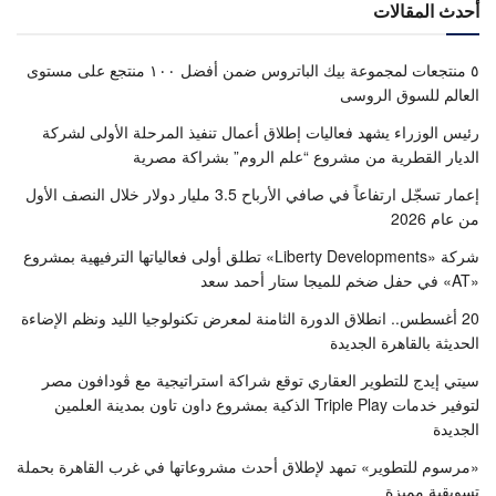
أحدث المقالات
٥ منتجعات لمجموعة بيك الباتروس ضمن أفضل ١٠٠ منتجع على مستوى
العالم للسوق الروسى
رئيس الوزراء يشهد فعاليات إطلاق أعمال تنفيذ المرحلة الأولى لشركة
الديار القطرية من مشروع “علم الروم” بشراكة مصرية
إعمار تسجّل ارتفاعاً في صافي الأرباح 3.5 مليار دولار خلال النصف الأول
من عام 2026
شركة «Liberty Developments» تطلق أولى فعالياتها الترفيهية بمشروع
«AT» في حفل ضخم للميجا ستار أحمد سعد
20 أغسطس.. انطلاق الدورة الثامنة لمعرض تكنولوجيا الليد ونظم الإضاءة
الحديثة بالقاهرة الجديدة
سيتي إيدج للتطوير العقاري توقع شراكة استراتيجية مع ڤودافون مصر
لتوفير خدمات Triple Play الذكية بمشروع داون تاون بمدينة العلمين
الجديدة
«مرسوم للتطوير» تمهد لإطلاق أحدث مشروعاتها في غرب القاهرة بحملة
تسويقية مميزة