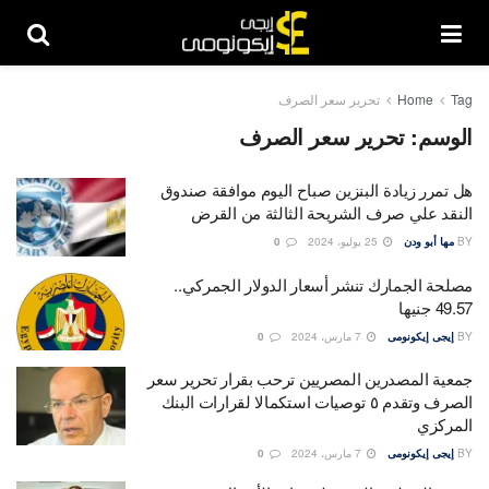
Tag
Home
تحرير سعر الصرف
الوسم:
تحرير سعر الصرف
هل تمرر زيادة البنزين صباح اليوم موافقة صندوق
النقد علي صرف الشريحة الثالثة من القرض
BY
مها أبو ودن
25 يوليو، 2024
0
مصلحة الجمارك تنشر أسعار الدولار الجمركي..
49.57 جنيها
BY
إيجى إيكونومى
7 مارس، 2024
0
جمعية المصدرين المصريين ترحب بقرار تحرير سعر
الصرف وتقدم ٥ توصيات استكمالا لقرارات البنك
المركزي
BY
إيجى إيكونومى
7 مارس، 2024
0