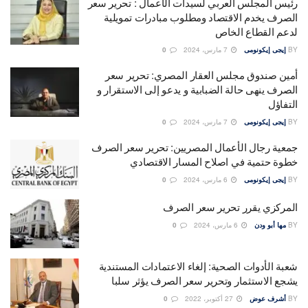
رئيس المجلس العربي لسيدات الأعمال : تحرير سعر
الصرف يخدم الاقتصاد ومطلوب مبادرات تمويلية
لدعم القطاع الخاص
BY
إيجى إيكونومى
7 مارس، 2024
0
أمين صندوق مجلس العقار المصري: تحرير سعر
الصرف ينهى حالة الضبابية و يدعو إلى الاستقرار و
التفاؤل
BY
إيجى إيكونومى
7 مارس، 2024
0
جمعية رجال الأعمال المصريين: تحرير سعر الصرف
خطوة حتمية في اصلاح المسار الاقتصادي
BY
إيجى إيكونومى
6 مارس، 2024
0
المركزي يقرر تحرير سعر الصرف
BY
مها أبو ودن
6 مارس، 2024
0
شعبة الأدوات الصحية: إلغاء الاعتمادات المستندية
يشجع الاستثمار وتحرير سعر الصرف يؤثر سلبا
BY
أشرف عوض
27 أكتوبر، 2022
0