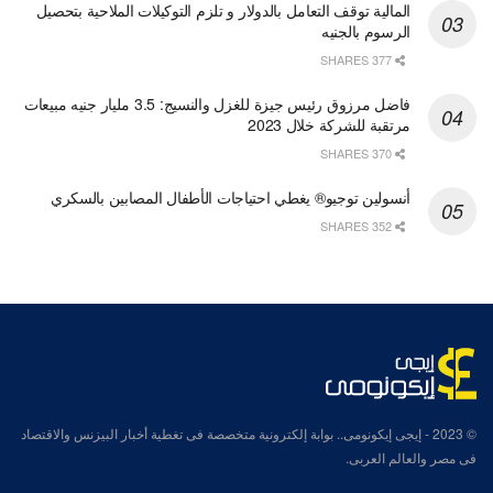
المالية توقف التعامل بالدولار و تلزم التوكيلات الملاحية بتحصيل
الرسوم بالجنيه
377 SHARES
فاضل مرزوق رئيس جيزة للغزل والنسيج: 3.5 مليار جنيه مبيعات
مرتقبة للشركة خلال 2023
370 SHARES
أنسولين توجيو® يغطي احتياجات الأطفال المصابين بالسكري
352 SHARES
© 2023
- إيجى إيكونومى.. بوابة إلكترونية متخصصة فى تغطية أخبار البيزنس والاقتصاد
فى مصر والعالم العربى.