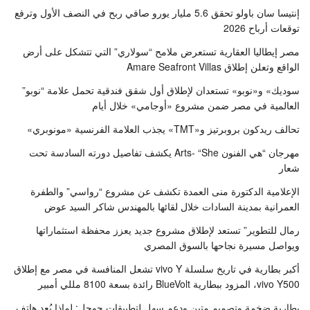
إنتيسا سان باولو تحقق 5.6 مليار يورو صافي ربح في النصف الأول وترفع
توقعات أرباح 2026
مصر إيطاليا العقارية تستعرض ملامح “سولاري” التي تتشكل على أرض
الواقع وتعلن إطلاق Amare Seafront Villas
سوديك» و«نوبو» تستعدان لإطلاق أول شقق فندقية تحمل علامة “نوبو”
العالمية في مصر ضمن مشروع «أوجامي» خلال أيام
تحالف ريدكون بروبرتيز و«TMT» يجذب العلامة الفرنسية «مونوبري»
مهرجان “هي الفنون Arts- “She يكشف تفاصيل دورته السادسة تحت
شعار
الإعلامية الدكتورة منى العمدة تكشف عن مشروع “رواسي” والطفرة
العمرانية بمدينة السادات خلال لقائها بالمهندس شاكر السيد عوض
رمال للتطوير” تستعد لإطلاق مشروع جديد يعزز محفظة استثماراتها
ويواصل مسيرة نجاحها بالسوق المصري
أكبر بطارية في تاريخ سلسلة vivo Y تشعل المنافسة في مصر مع إطلاق
vivo Y500، المزود ببطارية BlueVolt رائدة بسعة 8100 مللي أمبير
بطارية ضخمة وتصميم متين ودعم سهل لتطبيقات جوجل: لماذا يُعد هاتف