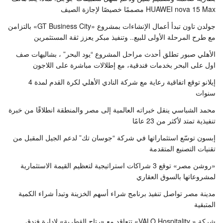
HUAWEI nova 15 Max مصممًا خصيصًا لإجازة الصيف
جولدن تاون تبدأ أعمال الإنشاءات بمشروع «GT Business City» بالتزامن
مع طرح المرحلة الأولى للبيع.. وتنفيذ مبكر يعزز ثقة المستثمرين
الأهلي صبور تطلق أحدث مراحل المشروع “يود البحر” ، بشاليهات صف
اول على البحر بخدمات فندقية، مع إطلالات مباشرة على اللاجون
إيلانو توقع اتفاقية رعاية مع شركة النادي الأهلي لكرة القدم لمدة 4
سنوات
محمد الشباسي ينقل خبراته العالمية إلى مصر والمنطقة انطلاقًا من خبرة
تنفيذية تمتد لأكثر من 23 عامًا
إبسون توسّع استثماراتها في شركة “جوسان تك” لدعم الجيل المقبل من
تقنيات التصنيع المتقدمة
«روشن مصر» توقع 3 شراكات استراتيجية لتعظيم القيمة الاستثمارية
لمشروعاتها بالسوق العقاري
مدينة مصر تواصل تنفيذ برنامج شراء أسهم الخزينة وتبدأ شراء الكمية
المتبقية
شركة « VALO Hospitality» تتعاقد مع «رتاج القطرية» لإدارة فندق