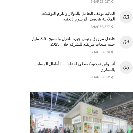
527 SHARES
المالية توقف التعامل بالدولار و تلزم التوكيلات
الملاحية بتحصيل الرسوم بالجنيه
377 SHARES
فاضل مرزوق رئيس جيزة للغزل والنسيج: 3.5 مليار
جنيه مبيعات مرتقبة للشركة خلال 2023
370 SHARES
أنسولين توجيو® يغطي احتياجات الأطفال المصابين
بالسكري
352 SHARES