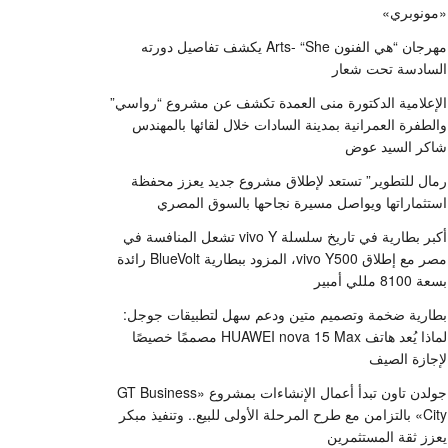
«مونوبري»
مهرجان “هي الفنون Arts- “She يكشف تفاصيل دورته
السادسة تحت شعار
الإعلامية الدكتورة منى العمدة تكشف عن مشروع “رواسي”
والطفرة العمرانية بمدينة السادات خلال لقائها بالمهندس
شاكر السيد عوض
رمال للتطوير” تستعد لإطلاق مشروع جديد يعزز محفظة
استثماراتها ويواصل مسيرة نجاحها بالسوق المصري
أكبر بطارية في تاريخ سلسلة vivo Y تشعل المنافسة في
مصر مع إطلاق vivo Y500، المزود ببطارية BlueVolt رائدة
بسعة 8100 مللي أمبير
بطارية ضخمة وتصميم متين ودعم سهل لتطبيقات جوجل:
لماذا يُعد هاتف HUAWEI nova 15 Max مصممًا خصيصًا
لإجازة الصيف
جولدن تاون تبدأ أعمال الإنشاءات بمشروع «GT Business
City» بالتزامن مع طرح المرحلة الأولى للبيع.. وتنفيذ مبكر
يعزز ثقة المستثمرين