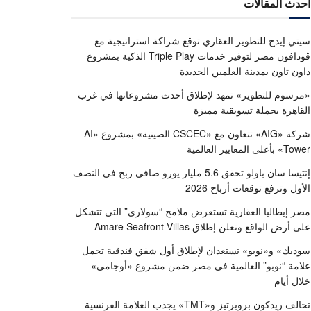
أحدث المقالات
سيتي إيدج للتطوير العقاري توقع شراكة استراتيجية مع
ڤودافون مصر لتوفير خدمات Triple Play الذكية بمشروع
داون تاون بمدينة العلمين الجديدة
«مرسوم للتطوير» تمهد لإطلاق أحدث مشروعاتها في غرب
القاهرة بحملة تسويقية مميزة
شركة «AIG» تتعاون مع «CSCEC الصينية» بمشروع «AI
Tower» بأعلى المعايير العالمية
إنتيسا سان باولو تحقق 5.6 مليار يورو صافي ربح في النصف
الأول وترفع توقعات أرباح 2026
مصر إيطاليا العقارية تستعرض ملامح “سولاري” التي تتشكل
على أرض الواقع وتعلن إطلاق Amare Seafront Villas
سوديك» و«نوبو» تستعدان لإطلاق أول شقق فندقية تحمل
علامة “نوبو” العالمية في مصر ضمن مشروع «أوجامي»
خلال أيام
تحالف ريدكون بروبرتيز و«TMT» يجذب العلامة الفرنسية