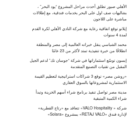
الأهلي صبور تطلق أحدث مراحل المشروع “يود البحر” ،
بشاليهات صف اول على البحر بخدمات فندقية، مع إطلالات
مباشرة على اللاجون
إيلانو توقع اتفاقية رعاية مع شركة النادي الأهلي لكرة القدم
لمدة 4 سنوات
محمد الشباسي ينقل خبراته العالمية إلى مصر والمنطقة
انطلاقًا من خبرة تنفيذية تمتد لأكثر من 23 عامًا
إبسون توسّع استثماراتها في شركة “جوسان تك” لدعم الجيل
المقبل من تقنيات التصنيع المتقدمة
«روشن مصر» توقع 3 شراكات استراتيجية لتعظيم القيمة
الاستثمارية لمشروعاتها بالسوق العقاري
مدينة مصر تواصل تنفيذ برنامج شراء أسهم الخزينة وتبدأ
شراء الكمية المتبقية
شركة « VALO Hospitality» تتعاقد مع «رتاج القطرية»
لإدارة فندق «RETAJ VALO» بمشروع «Solara»