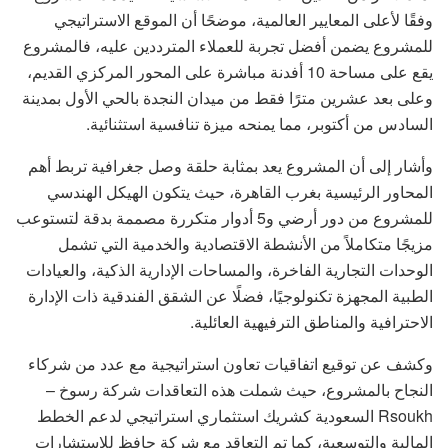
وفقًا لأعلى المعايير العالمية، موضحًا أن الموقع الاستراتيجي
للمشروع يضمن أفضل تجربة للعملاء المترددين عليه، فالمشروع
يقع على مساحة 10 أفدنة مباشرة على المحور المركزي القديم،
وعلى بعد عشرين مترًا فقط من ميدان النجدة بالحي الأول بمدينة
السادس من أكتوبر، مما يمنحه ميزة تنافسية استثنائية.
وأشار إلى أن المشروع يعد بمثابة حلقة وصل جغرافية تربط أهم
المحاور الرئيسية بغرب القاهرة، حيث يتكون الهيكل الهندسي
للمشروع من دور أرضي و5 أدوار متكررة مصممة بدقة لتستوعب
مزيجًا متكاملاً من الأنشطة الاقتصادية والخدمية التي تشمل
الوحدات التجارية الفاخرة، والمساحات الإدارية الذكية، والعيادات
الطبية المجهزة تكنولوجيًا، فضلًا عن الشقق الفندقية ذات الإدارة
الاحترافية والمناطق الترفيهية العائلية.
وكشف عن توقيع اتفاقيات تعاون استراتيجية مع عدد من شركاء
النجاح بالمشروع، حيث شملت هذه التعاقدات شركة رسوخ –
Rsoukh السعودية كشريك استثماري استراتيجي لدعم الخطط
المالية والتوسعية، كما تم التعاقد مع شركة حافظ للاستشارات