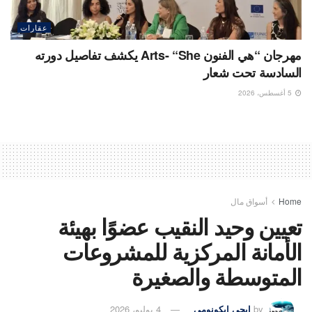
عقارات
مهرجان “هي الفنون Arts- “She يكشف تفاصيل دورته
السادسة تحت شعار
5 أغسطس، 2026
Home
أسواق مال
تعيين وحيد النقيب عضوًا بهيئة
الأمانة المركزية للمشروعات
المتوسطة والصغيرة
by
إيجى إيكونومى
4 يوليو، 2026