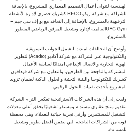
الهندسية لتتولى أعمال التصميم المعماري للمشروع، بالإضافة
للشراكة مع شركة ريكو RECO كشريك حصري لإدارة الأنشطة
الترفيهية بالمشروع، بالإضافة إلى التعاقد مع يو إف سي جيم –
UFC Gymالعالمية لإدارة وتشغيل المرفق الرياضي المتطور
بالمشروع.
وأوضح أن التحالفات امتدت لتشمل الجوانب التسويقية
والتكنولوجية عبر الشراكة مع شركة أكاديو (Acadio) لتطوير
الهوية التجارية والاتصال الإبداعي امتدادًا لسابقة الأعمال
المشتركة والناجحة بين الطرفين، والتعاون مع شركة فودافون
كشريك للتكنولوجيا والبنية التحتية والحلول الذكية لضمان تزويد
المشروع بأحدث تقنيات التحول الرقمي.
ولفت إلى أن هذه الشراكات الاستراتيجية تعكس التزام الشركة
بتقديم منتج عقاري مستدام ومستقر تشغيليًا يحقق أعلى معدلات
التشغيل للمستثمرين وأرقى تجربة حياتية للعملاء، وهي محفظة
قوية من الشراكات الناجحة التي تضمن أفضل تطوير وتشغيل
للمشروع.