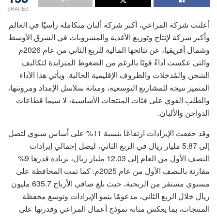
SHARES
أعلنت شركة المراعي، أكبر شركة ألبان متكاملة رأسيًا في العالم
وأكبر شركة لإنتاج وتوزيع الأغذية والمشروبات في الشرق الأوسط
وشمال أفريقيا، عن نتائجها المالية للربع الثاني من عام 2026م
والتي عكست أداءً قويًا بالرغم من الضغوط المتزايدة لتكاليف
الشحن والمُدخلات والظروف الإقليمية الحالية. ويأتي هذا الأداء
المتميز نتيجة للمشاريع التوسعية، ومتانة سلاسل الإمداد ومرونتها،
والطلب القوي على فئات المنتجات الأساسية، لا سيما قطاعات
الدواجن والألبان.
وقد حققت الإيرادات ارتفاعًا بنسبة 11% على أساس سنوي لتصل
إلى 5.87 مليار ريال في الربع الثاني، ليصل إجمالي إيرادات
النصف الأول من العام إلى 12.03 مليار ريال، بزيادة قدرها 9%
مقارنة بالنصف الأول من عام 2025م. كما تمت المحافظة على
مستوى مستقر من الربحية، حيث بلغ صافي الأرباح 635.7 مليون
ريال خلال الربع الثاني، مدعومًا بنمو الإيرادات وتوسع محفظة
المنتجات، بما يعكس متانة نموذج أعمال المراعي وقدرتها على