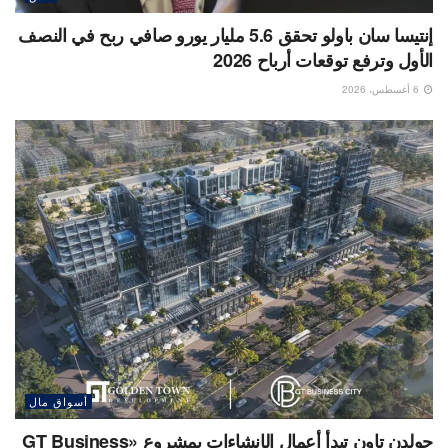
إنتيسا سان باولو تحقق 5.6 مليار يورو صافي ربح في النصف
الأول وترفع توقعات أرباح 2026
6 أغسطس، 2026
أسواق مال
جولدن تاون تبدأ أعمال الإنشاءات بمشروع «GT Business