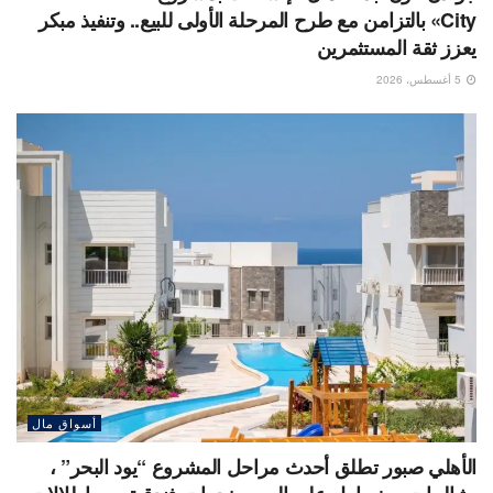
City» بالتزامن مع طرح المرحلة الأولى للبيع.. وتنفيذ مبكر
يعزز ثقة المستثمرين
5 أغسطس، 2026
أسواق مال
الأهلي صبور تطلق أحدث مراحل المشروع “يود البحر” ،