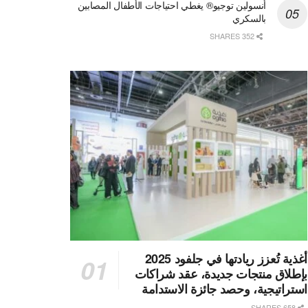
أنسولين توجيو® يغطي احتياجات الأطفال المصابين
بالسكري
352 SHARES
أغذية تُعزز ريادتها في جلفود 2025
بإطلاق منتجات جديدة، عقد شراكات
استراتيجية، وحصد جائزة الاستدامة
658 SHARES