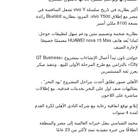
أكبر بطارية في تاريخ سلسلة vivo Y تشعل المنافسة في
مصر مع إطلاق vivo Y500، المزود ببطارية BlueVolt رائدة
بسعة 8100 مللي أمبير
بطارية ضخمة وتصميم متين ودعم سهل لتطبيقات جوجل:
لماذا يُعد هاتف HUAWEI nova 15 Max مصممًا خصيصًا
لإجازة الصيف
جولدن تاون تبدأ أعمال الإنشاءات بمشروع «GT Business
City» بالتزامن مع طرح المرحلة الأولى للبيع.. وتنفيذ مبكر
يعزز ثقة المستثمرين
الأهلي صبور تطلق أحدث مراحل المشروع “يود البحر” ،
بشاليهات صف اول على البحر بخدمات فندقية، مع إطلالات
مباشرة على اللاجون
إيلانو توقع اتفاقية رعاية مع شركة النادي الأهلي لكرة القدم
لمدة 4 سنوات
محمد الشباسي ينقل خبراته العالمية إلى مصر والمنطقة
انطلاقًا من خبرة تنفيذية تمتد لأكثر من 23 عامًا