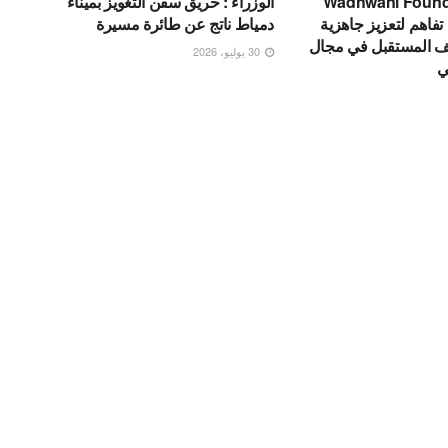
Wadhwani Foundatio
الوزراء : حريق سفن التغويز بميناء
تفاهم لتعزيز جاهزية
دمياط ناتج عن طائرة مسيرة
ف المستقبل في مجال
30 يوليو، 2026
ي