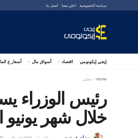
سياسة الخصوصية
اعلن معنا
اتصل بنا
إيجي إيكونومي
اقتصاد
أسواق مال
أسعار ع الم
Home
محلي
رئيس الوزراء يس
خلال شهر يونيو 
by
أشرف عوض
10 يوليو، 2025
in
محلي
,
مقال