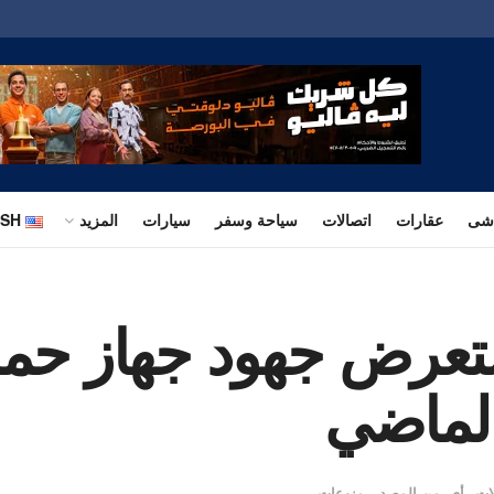
اشى
عقارات
اتصالات
سياحة وسفر
سيارات
المزيد
ISH
تعرض جهود جهاز حما
الماضي
ات رأى
,
من المصدر
,
منوعات