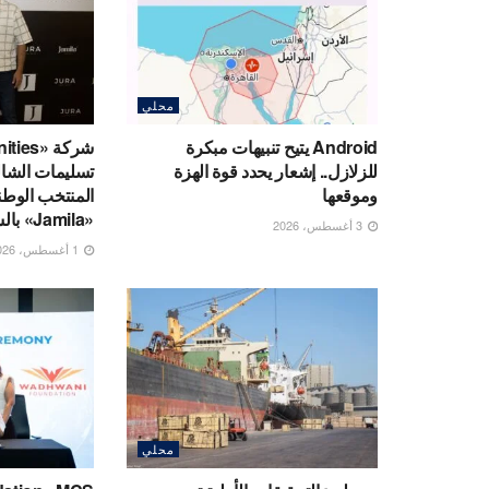
محلي
Android يتيح تنبيهات مبكرة
للزلازل.. إشعار يحدد قوة الهزة
تسليمات الشال
وموقعها
المنتخب الوطن
«Jamila» بالساحل الشمالي
3 أغسطس، 2026
1 أغسطس، 2026
محلي