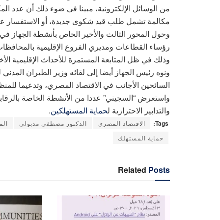
مكالمة تشمل طلب قيد شكوى جديدة، أو الاستفسار ع
وحول المحور الثالث والأخير الخاص بأنشطة الجهاز في ش
رؤساء القطاعات ومديري الفروع الإقليمية بالمحافظات و
وذلك في ظل المتابعة المستمرة للأحداث الإقليمية الأخي
ونوه رئيس الجهاز أيضا إلى لقائه وزير الطيران المدني
السائحين الأجانب في الاقتصاد المصري، وتدعيما للمن
واستعرض “السجيني” عددا من الأنشطة الخاصة بالرقابة 
والتدابير الاحترازية ل
حماية المستهلكين
.
Tags:
الاقتصاد المصري
الدكتور مصطفى مدبولي
الم
حماية المستهلك
Related
Posts