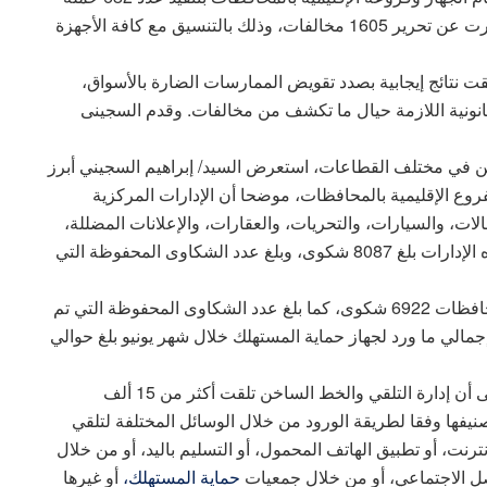
رقابية بـ 24 محافظة، والمرور على 9402 منشأة، أسفرت عن تحرير 1605 مخالفات، وذلك بالتنسيق مع كافة الأجهزة
ت نتائج إيجابية بصدد تقويض الممارسات الضارة بالأسواق،
انونية اللازمة حيال ما تكشف من مخالفات. وقدم السجينى
نين في مختلف القطاعات، استعرض السيد/ إبراهيم السجيني أبرز
روع الإقليمية بالمحافظات، موضحا أن الإدارات المركزية
لات، والسيارات، والتحريات، والعقارات، والإعلانات المضللة،
والخدمات، مشيرا إلى أن إجمالي الشكاوى الواردة لهذه الإدارات بلغ 8087 شكوى، وبلغ عدد الشكاوى المحفوظة التي
فيما وصل عدد الشكاوى الواردة للفروع الإقليمية بالمحافظات 6922 شكوى، كما بلغ عدد الشكاوى المحفوظة التي تم
ا لذلك فإن إجمالي ما ورد لجهاز حماية المستهلك خلال شهر يونيو بلغ حوالي
وفي إطار المحور ذاته، لفت السيد/ إبراهيم السجيني إلى أن إدارة التلقي والخط الساخن تلقت أكثر من 15 ألف
يفها وفقا لطريقة الورود من خلال الوسائل المختلفة لتلقي
نت، أو تطبيق الهاتف المحمول، أو التسليم باليد، أو من خلال
ل الاجتماعي، أو من خلال جمعيات
حماية المستهلك،
أو غيرها