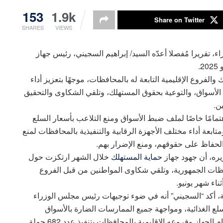
153
1.9k
Share on Twitter
SHARES
VIEWS
قريرا مُفصلا أعدّه السيد/ إبراهيم السجيني، رئيس جهاز
.
لفروع الإقليمية التابعة له بالمحافظات، موجهًا بتعزيز أداء
لى الأسواق، والتوعية بحقوق المستهلك، وتلقي الشكاوى والتحقيق
ين.
مامًا خاصًا لملف ضبط الأسواق ومنع التلاعب بأسعار السلع
ابعة أداء مختلف الأجهزة الرقابية والتنفيذية بالمحافظات لمنع
لحفاظ على حقوقهم، ومنع الإضرار بهم.
يره، أن جهود جهاز
حماية المستهلك
خلال الشهر ارتكزت حول
فظات الجمهورية، وتلقي شكاوى المواطنين من قبل الفروع
اء شهر يونيو.
بية، أكد “السجيني” أنه في ضوء توجيهات رئيس مجلس الوزراء
ع الغذائية، ومواجهة جميع الممارسات الضارة بالأسواق
ومواجهة حجب السلع الأساسية أو التلاعب بأسعارها، قام الجهاز وفروعه الإقليمية بالمحافظات بتنفيذ عدد 682 حملة