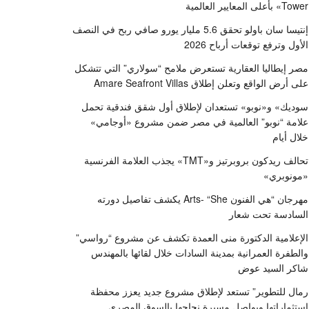
Tower» بأعلى المعايير العالمية
إنتيسا سان باولو تحقق 5.6 مليار يورو صافي ربح في النصف
الأول وترفع توقعات أرباح 2026
مصر إيطاليا العقارية تستعرض ملامح “سولاري” التي تتشكل
على أرض الواقع وتعلن إطلاق Amare Seafront Villas
سوديك» و«نوبو» تستعدان لإطلاق أول شقق فندقية تحمل
علامة “نوبو” العالمية في مصر ضمن مشروع «أوجامي»
خلال أيام
تحالف ريدكون بروبرتيز و«TMT» يجذب العلامة الفرنسية
«مونوبري»
مهرجان “هي الفنون Arts- “She يكشف تفاصيل دورته
السادسة تحت شعار
الإعلامية الدكتورة منى العمدة تكشف عن مشروع “رواسي”
والطفرة العمرانية بمدينة السادات خلال لقائها بالمهندس
شاكر السيد عوض
رمال للتطوير” تستعد لإطلاق مشروع جديد يعزز محفظة
استثماراتها ويواصل مسيرة نجاحها بالسوق المصري