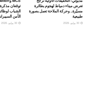
مدبولي: التحقيقات الأولية ترجح
MCS وn
تعرض ميناء دمياط لهجوم بطائرة
توقعان مذكرة 
مسيّرة.. وحركة الملاحة تعمل بصورة
الشباب لوظائ
طبيعية
الأمن السيبران
30 يوليو، 2026
30 يوليو، 2026