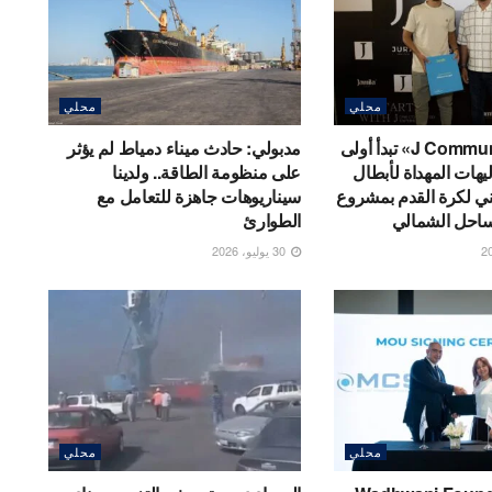
محلي
محلي
شركة «J Communities» تبدأ أولى
مدبولي: حادث ميناء دمياط لم يؤثر
يهات المهداة لأبطال
على منظومة الطاقة.. ولدينا
ي لكرة القدم بمشروع
سيناريوهات جاهزة للتعامل مع
الطوارئ
30 يوليو، 2026
محلي
محلي