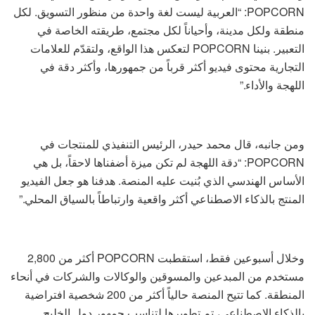
POPCORN: “العربية ليست لغة واحدة من منظور التسويق. لكل
منطقة ولكل مدينة، وأحياناً لكل مجتمع، طريقته الخاصة في
التعبير. بنينا POPCORN لتعكس هذا الواقع، ولتقدّم للعلامات
التجارية محتوى فيديو أكثر قرباً من جمهورها، وأكثر دقة في
اللهجة والأداء.”
ومن جانبه، قال محمد حيدر، الرئيس التنفيذي للمنتجات في
POPCORN: “دقة اللهجة لم تكن ميزة أضفناها لاحقاً، بل هي
الأساس الهندسي الذي بُنيت عليه المنصة. هدفنا هو جعل الفيديو
المنتج بالذكاء الاصطناعي أكثر واقعية وارتباطاً بالسياق المحلي.”
وخلال أسبوعين فقط، استقطبت POPCORN أكثر من 2,800
مستخدم من المبدعين والمسوقين والوكالات والشركات في أنحاء
المنطقة. كما تتيح المنصة حالياً أكثر من 200 شخصية افتراضية
بالذكاء الاصطناعي، تم تطويرها لتناسب جمهور دول الخليج