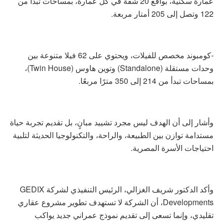
عمارة سكنية، بواقع 20 شقة في كل عمارة، بمساحات تبدأ من
122 وتصل إلى 205 أمتار مربعة.
-كومبوند مخصص للفيلات، ويحتوي على 62 فيلا متنوعة بين
وحدات مستقلة (Standalone) وتوين هاوس (Twin House)،
بمساحات تبدأ من 214 إلى 350 مترًا مربعًا.
وأشار إلى أن الهدف ليس مجرد تشييد مبانٍ، بل تقديم تجربة حياة
مستدامة توازن بين الطبيعة، والراحة، والتكنولوجيا الحديثة لتلبية
احتياجات الأسرة المصرية.
وأكد الدكتور شريف الغزالي، الرئيس التنفيذي لشركة GEDIX
Developments، أن الشركة لا تستهدف تطوير مشروع عقاري
تقليدي، وإنما تسعى إلى تقديم نموذج عمراني جديد يواكب