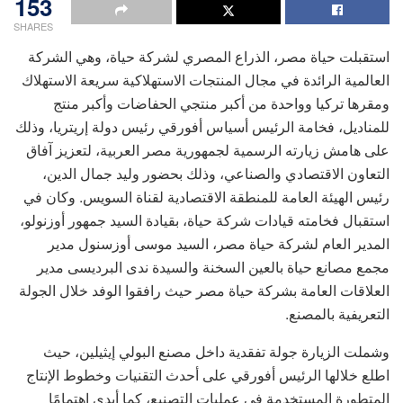
153
SHARES
استقبلت حياة مصر، الذراع المصري لشركة حياة، وهي الشركة
العالمية الرائدة في مجال المنتجات الاستهلاكية سريعة الاستهلاك
ومقرها تركيا وواحدة من أكبر منتجي الحفاضات وأكبر منتج
للمناديل، فخامة الرئيس أسياس أفورقي رئيس دولة إريتريا، وذلك
على هامش زيارته الرسمية لجمهورية مصر العربية، لتعزيز آفاق
التعاون الاقتصادي والصناعي، وذلك بحضور وليد جمال الدين،
رئيس الهيئة العامة للمنطقة الاقتصادية لقناة السويس. وكان في
استقبال فخامته قيادات شركة حياة، بقيادة السيد جمهور أوزنولو،
المدير العام لشركة حياة مصر، السيد موسى أوزسنول مدير
مجمع مصانع حياة بالعين السخنة والسيدة ندى البرديسى مدير
العلاقات العامة بشركة حياة مصر حيث رافقوا الوفد خلال الجولة
التعريفية بالمصنع.
وشملت الزيارة جولة تفقدية داخل مصنع البولي إيثيلين، حيث
اطلع خلالها الرئيس أفورقي على أحدث التقنيات وخطوط الإنتاج
المتطورة المستخدمة في عمليات التصنيع، كما أبدى اهتمامًا