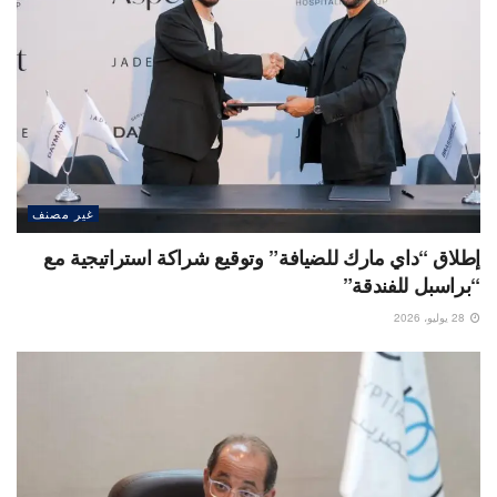
غير مصنف
إطلاق “داي مارك للضيافة” وتوقيع شراكة استراتيجية مع
“براسبل للفندقة”
28 يوليو، 2026