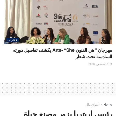
عقارات
مهرجان “هي الفنون Arts- “She يكشف تفاصيل دورته
السادسة تحت شعار
5 أغسطس، 2026
Home
أسواق مال
رئيس إريتريا يزور مصنع حياة