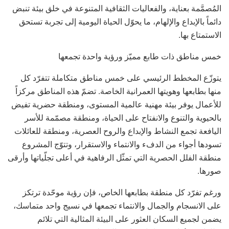
المُصمَّمة بعناية، والفعاليات الثقافية المتنوعة في خلق بيئة تنبض
دائماً بالإبداع والإلهام، ما يحوّل الحياة اليومية إلى تجربة تستحق
الاستمتاع بها.
خمس مناطق ذات طابع مميّز ورؤية واحدة تجمعها
يتوزّع المخطط الرئيسي على خمس مناطق متكاملة تتفرّد كل
منها بطابعها وهويتها العمرانية الخاصة. تضمّ هذه المناطق مركزاً
للأعمال يوفر بيئة مهنية عالمية المستوى، ومنطقة حضرية تفيض
بالحيوية والتنوع والانفتاح على الحياة، ومنطقة مصمّمة للأسر
اليافعة تجمع النشاط والإبداع والروح العصرية، ومنطقة للعائلات
تسودها أجواء من الدفء والانتماء والاستقرار، وتتوّج المشروع
منطقة الفلل الحصرية التي تمثّل الرفاهية في أعلى تجلّياتها وأرقى
صورها.
ورغم تفرّد كل منطقة بطابعها الخاص، فإن رؤية موحّدة ترتكز
على الانسجام والجمال والانتماء تجمعها في نسيج واحد متماسك،
يضمن لجميع السكان العثور على البيئة المثالية التي تلائم