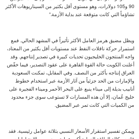
90 و105 دولارات، وهو مستوى أقل بكثير من السيناريوهات الأكثر
تشاؤماً التي كانت متوقعة عند بداية الأزمة.”
ويظل مضيق هرمز العامل الأكثر تأثيراً في المشهد الحالي. فمع
استمرار حركة ناقلات النفط عند مستويات أقل بكثير من المعتاد،
واجه المنتجون الخليجيون تحديات كبيرة في تصدير إنتاجهم. وقد
أعلنت الكويت حالة القوة القاهرة على عقود التصدير، فيما خفّض
العراق إنتاجه بأكثر من النصف. وفي المقابل، تمكنت السعودية
والإمارات من الحد جزئياً من آثار الأزمة عبر استخدام خطوط
أنابيب بديلة إلى ميناء ينبع على البحر الأحمر وميناء الفجيرة على
خليج عُمان، إلا أن هذه المسارات لا تستوعب سوى جزء محدود
من الكميات التي كانت تمر عبر المضيق.
ويمكن تفسير استقرار الأسعار النسبي بثلاثة عوامل رئيسية. فقد
قادت وكالة الطاقة الدولية أكبر عملية سحب من الاحتياطيات