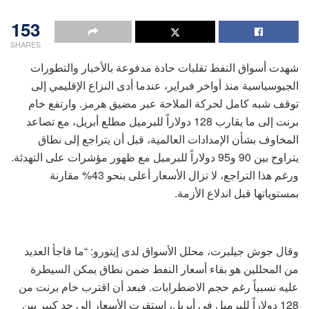
153
SHARES
شهدت أسواق النفط تقلبات حادة مدفوعة بالأخبار والتطورات
الجيوسياسية منذ أواخر فبراير، عندما أدى النزاع الإقليمي إلى
توقف شبه كامل لحركة الملاحة عبر مضيق هرمز. وارتفع خام
برنت إلى ما يقارب 128 دولاراً للبرميل مطلع أبريل، مع تصاعد
المخاوف بشأن الإمدادات العالمية، قبل أن يتراجع إلى نطاق
يتراوح بين 90 و95 دولاراً للبرميل مع ظهور مؤشرات على التهدئة.
ورغم هذا التراجع، لا تزال الأسعار أعلى بنحو 43% مقارنة
بمستوياتها قبل اندلاع الأزمة.
وقال جوش جيلبرت، محلل الأسواق لدى إيتورو: “ما فاجأ العديد
من المحللين هو بقاء أسعار النفط ضمن نطاق يمكن السيطرة
عليه نسبياً رغم حجم الاضطرابات. فبعد أن اقترب خام برنت من
128 دولاراً للبرميل في أبريل، استقرت الأسعار إلى حد كبير بين