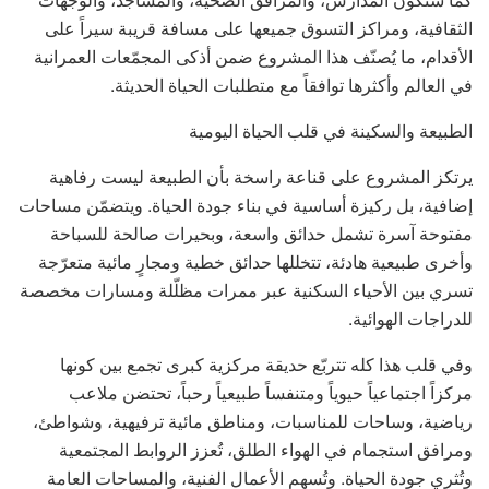
الثقافية، ومراكز التسوق جميعها على مسافة قريبة سيراً على
الأقدام، ما يُصنّف هذا المشروع ضمن أذكى المجمّعات العمرانية
في العالم وأكثرها توافقاً مع متطلبات الحياة الحديثة.
الطبيعة والسكينة في قلب الحياة اليومية
يرتكز المشروع على قناعة راسخة بأن الطبيعة ليست رفاهية
إضافية، بل ركيزة أساسية في بناء جودة الحياة. ويتضمّن مساحات
مفتوحة آسرة تشمل حدائق واسعة، وبحيرات صالحة للسباحة
وأخرى طبيعية هادئة، تتخللها حدائق خطية ومجارٍ مائية متعرّجة
تسري بين الأحياء السكنية عبر ممرات مظلّلة ومسارات مخصصة
للدراجات الهوائية.
وفي قلب هذا كله تتربّع حديقة مركزية كبرى تجمع بين كونها
مركزاً اجتماعياً حيوياً ومتنفساً طبيعياً رحباً، تحتضن ملاعب
رياضية، وساحات للمناسبات، ومناطق مائية ترفيهية، وشواطئ،
ومرافق استجمام في الهواء الطلق، تُعزز الروابط المجتمعية
وتُثري جودة الحياة. وتُسهم الأعمال الفنية، والمساحات العامة