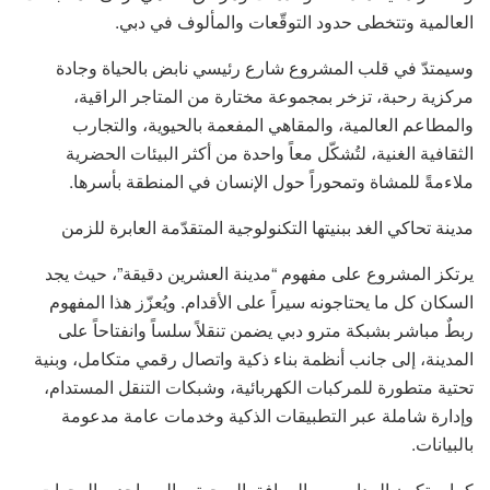
العالمية وتتخطى حدود التوقّعات والمألوف في دبي.
وسيمتدّ في قلب المشروع شارع رئيسي نابض بالحياة وجادة
مركزية رحبة، تزخر بمجموعة مختارة من المتاجر الراقية،
والمطاعم العالمية، والمقاهي المفعمة بالحيوية، والتجارب
الثقافية الغنية، لتُشكّل معاً واحدة من أكثر البيئات الحضرية
ملاءمةً للمشاة وتمحوراً حول الإنسان في المنطقة بأسرها.
مدينة تحاكي الغد ببنيتها التكنولوجية المتقدّمة العابرة للزمن
يرتكز المشروع على مفهوم “مدينة العشرين دقيقة”، حيث يجد
السكان كل ما يحتاجونه سيراً على الأقدام. ويُعزّز هذا المفهوم
ربطٌ مباشر بشبكة مترو دبي يضمن تنقلاً سلساً وانفتاحاً على
المدينة، إلى جانب أنظمة بناء ذكية واتصال رقمي متكامل، وبنية
تحتية متطورة للمركبات الكهربائية، وشبكات التنقل المستدام،
وإدارة شاملة عبر التطبيقات الذكية وخدمات عامة مدعومة
بالبيانات.
كما ستكون المدارس، والمرافق الصحية، والمساجد، والوجهات