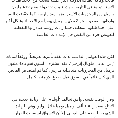
الاستراتيجية في التاريخ، حيث قامت 32 دولة بضخ 412 مليون
برميل من المخزونات الاستراتيجية منذ مارس. كما خفّضت الصين
وارداتها النفطية بنحو 3 ملايين برميل يومياً مع الاعتماد بشكل أكبر
على احتياطياتها المحلية، فيما زادت روسيا صادراتها النفطية
لتعويض جزء من النقص في الإمدادات العالمية.
لكن هذه العوامل الداعمة بدأت تفقد تأثيرها تدريجياً. ووفقاً لبيانات
“إس آند بي جلوبال إنرجي”، فقد استنزف السوق نحو 425 مليون
برميل من المخزونات منذ بداية مارس، كما تم امتصاص الفائض
الذي كان قائماً في السوق قبل اندلاع الأزمة بالكامل.
وفي الوقت نفسه، وافق تحالف “أوبك+” على زيادة جديدة في
الإنتاج بمقدار 188 ألف برميل يومياً خلال يوليو، وهي الزيادة
الشهرية الرابعة على التوالي. إلا أن الأسواق استقبلت القرار