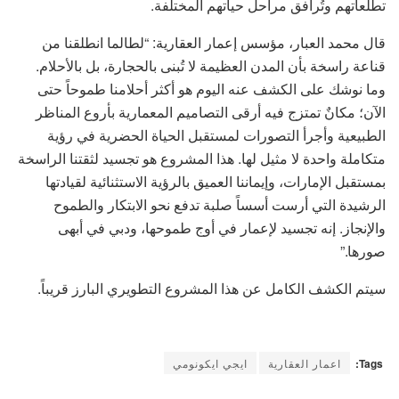
تطلعاتهم وتُرافق مراحل حياتهم المختلفة.
قال محمد العبار، مؤسس إعمار العقارية: “لطالما انطلقنا من
قناعة راسخة بأن المدن العظيمة لا تُبنى بالحجارة، بل بالأحلام.
وما نوشك على الكشف عنه اليوم هو أكثر أحلامنا طموحاً حتى
الآن؛ مكانٌ تمتزج فيه أرقى التصاميم المعمارية بأروع المناظر
الطبيعية وأجرأ التصورات لمستقبل الحياة الحضرية في رؤية
متكاملة واحدة لا مثيل لها. هذا المشروع هو تجسيد لثقتنا الراسخة
بمستقبل الإمارات، وإيماننا العميق بالرؤية الاستثنائية لقيادتها
الرشيدة التي أرست أسساً صلبة تدفع نحو الابتكار والطموح
والإنجاز. إنه تجسيد لإعمار في أوج طموحها، ودبي في أبهى
صورها.”
سيتم الكشف الكامل عن هذا المشروع التطويري البارز قريباً.
Tags:
اعمار العقارية
ايجي ايكونومي