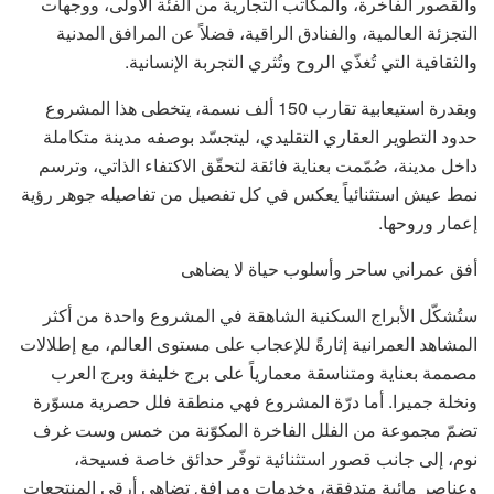
والقصور الفاخرة، والمكاتب التجارية من الفئة الأولى، ووجهات
التجزئة العالمية، والفنادق الراقية، فضلاً عن المرافق المدنية
والثقافية التي تُغذّي الروح وتُثري التجربة الإنسانية.
وبقدرة استيعابية تقارب 150 ألف نسمة، يتخطى هذا المشروع
حدود التطوير العقاري التقليدي، ليتجسّد بوصفه مدينة متكاملة
داخل مدينة، صُمّمت بعناية فائقة لتحقّق الاكتفاء الذاتي، وترسم
نمط عيش استثنائياً يعكس في كل تفصيل من تفاصيله جوهر رؤية
إعمار وروحها.
أفق عمراني ساحر وأسلوب حياة لا يضاهى
ستُشكّل الأبراج السكنية الشاهقة في المشروع واحدة من أكثر
المشاهد العمرانية إثارةً للإعجاب على مستوى العالم، مع إطلالات
مصممة بعناية ومتناسقة معمارياً على برج خليفة وبرج العرب
ونخلة جميرا. أما درّة المشروع فهي منطقة فلل حصرية مسوّرة
تضمّ مجموعة من الفلل الفاخرة المكوّنة من خمس وست غرف
نوم، إلى جانب قصور استثنائية توفّر حدائق خاصة فسيحة،
وعناصر مائية متدفقة، وخدمات ومرافق تضاهي أرقى المنتجعات