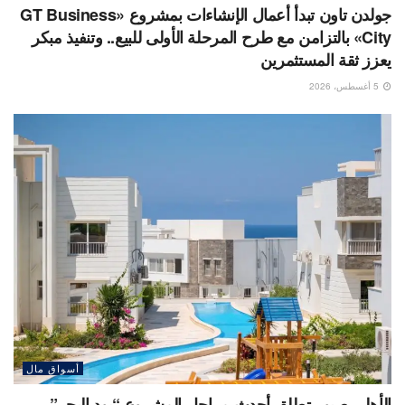
جولدن تاون تبدأ أعمال الإنشاءات بمشروع «GT Business
City» بالتزامن مع طرح المرحلة الأولى للبيع.. وتنفيذ مبكر
يعزز ثقة المستثمرين
5 أغسطس، 2026
أسواق مال
الأهلي صبور تطلق أحدث مراحل المشروع “يود البحر” ،