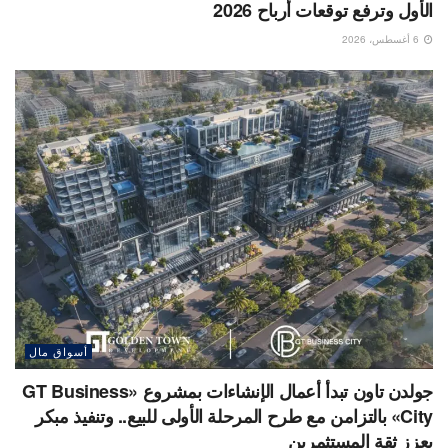
الأول وترفع توقعات أرباح 2026
6 أغسطس، 2026
أسواق مال
جولدن تاون تبدأ أعمال الإنشاءات بمشروع «GT Business
City» بالتزامن مع طرح المرحلة الأولى للبيع.. وتنفيذ مبكر
يعزز ثقة المستثمرين