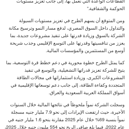
القطاعات الواعدة التي نعمل بها، إلى جانب تعزيز مستويات
الحوكمة والشفافية.”
ومن المتوقع أن يسهم الطرح في تعزيز مستويات السيولة
والتداول داخل السوق المصري، لدفع مسار النمو وترسيخ مكانة
الشركة بالسوق وزيادة قدرتها على تنفيذ مشروعات جديدة، بما
يعزز من تنافسيتها وقدرتها على التوسع الإقليمي وجذب شريحة
أوسع من المستثمرين والمؤسسات المالية.
كما يمثل الطرح خطوة محورية في دعم خطط قرة التوسعية، بما
يتيح للشركة تعزيز قدراتها التشغيلية، والتوسع في تنفيذ
المشروعات الكبرى، وزيادة استثماراتها في مجالات الطاقة
المتجددة وكفاءة الطاقة، إلى جانب دعم توسعاتها الإقليمية في
أسواق المملكة العربية السعودية والعراق.
وسجلت الشركة نمواً ملحوظاً في نتائجها المالية خلال السنوات
الأخيرة، حيث ارتفعت الإيرادات إلى نحو 7.9 مليار جنيه مسجلة
نمواً بنسبة 69% خلال عام 2025 مقارنة بنحو 1.6 مليار جنيه في
عام 2022، فيما بلغ صافي الربح نحو 554 مليون جنيه خلال 2025،