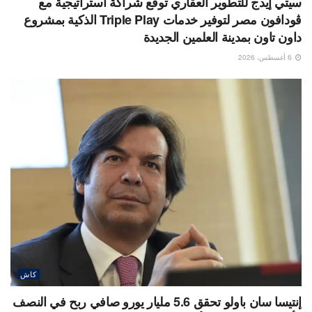
سيتي إيدج للتطوير العقاري توقع شراكة استراتيجية مع
ڤودافون مصر لتوفير خدمات Triple Play الذكية بمشروع
داون تاون بمدينة العلمين الجديدة
6 أغسطس، 2026
كاش
إنتيسا سان باولو تحقق 5.6 مليار يورو صافي ربح في النصف