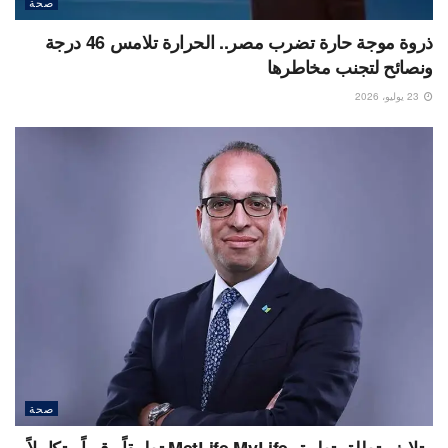
صحة
ذروة موجة حارة تضرب مصر.. الحرارة تلامس 46 درجة
ونصائح لتجنب مخاطرها
23 يوليو، 2026
صحة
متلايف تطلق تطبيق MetLife MyLife تطبيقاً رقمياً متكاملاً