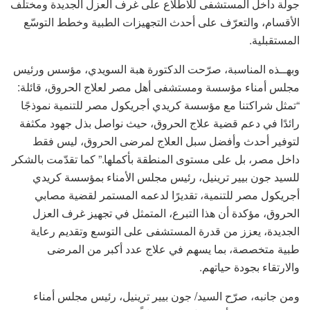
جولة داخل المستشفى للاطلاع على غرف العزل الجديدة ومختلف
الأقسام، والتعرّف على أحدث التجهيزات الطبية وخطط التوسّع
المستقبلية.
وبهــذه المناسبة، صرّحت الدكتورة هبة السويدي، مؤسس ورئيس
مجلس أمناء مؤسسة ومستشفى أهل مصر لعلاج الحروق، قائلة:
“تمثل شراكتنا مع مؤسسة كريدي أجريكول مصر للتنمية نموذجًا
رائدًا في دعم قضية علاج الحروق، حيث نواصل بذل جهود مكثفة
لتوفير أحدث وأفضل سبل العلاج لمرضى الحروق، ليس فقط
داخل مصر، بل على مستوى المنطقة بأكملها.” كما تقدّمت بالشكر
للسيد جون بيير ترينيل، رئيس مجلس الأمناء بمؤسسة كريدي
أجريكول مصر للتنمية، تقديرًا لدعمه المستمر لقضية مصابي
الحروق، مؤكدة أن هذا التبرع، المتمثل في تجهيز غرف العزل
الجديدة، يعزز من قدرة المستشفى على التوسع وتقديم رعاية
طبية متخصصة، بما يسهم في علاج عدد أكبر من المرضى
والارتقاء بجودة حياتهم.
ومن جانبه، صرّح السيد/ جون بيير ترينيل، رئيس مجلس أمناء