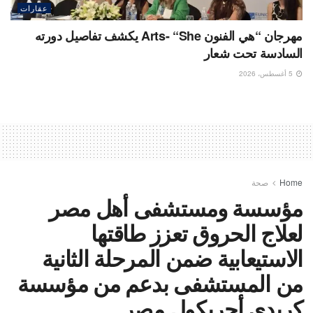
عقارات
مهرجان “هي الفنون Arts- “She يكشف تفاصيل دورته
السادسة تحت شعار
5 أغسطس، 2026
Home
صحة
مؤسسة ومستشفى أهل مصر
لعلاج الحروق تعزز طاقتها
الاستيعابية ضمن المرحلة الثانية
من المستشفى بدعم من مؤسسة
كريدي أجريكول مصر