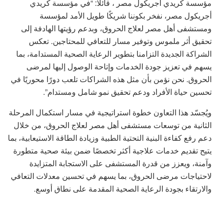
مؤسسة كريدي أجريكول مصر ، قائلًا: “في مؤسسة كريدي
أجريكول مصر، نفخر بكوننا شريكًا طويل الأمد لمؤسسة
ومستشفى أهل مصر لعلاج الحروق، وبدعم رؤيتها الهادفة إلى
تحقيق أثر ملموس وتوفير مسار للتعافي للمحتاجين. تعكس
الشراكة الجديدة التزامنا بتطوير الرعاية الصحية المستدامة، بما
يسهم في تعزيز جودة الخدمات وإتاحة الوصول إليها لمرضى
الحروق. نحن نؤمن بأن مثل هذه الشراكات تلعب دورًا محوريًا في
تحسين حياة الأفراد ودعم تحقيق نمو شامل ومستدام”.
ويُجسّد هذا التعاون خطوة استراتيجية في مسار استكمال المرحلة
الثانية من توسعات مستشفى أهل مصر لعلاج الحروق، من خلال
دعم رفع كفاءة البنية التحتية الطبية وزيادة الطاقة الاستيعابية، بما
يتيح تقديم خدمات علاجية أكثر تخصصًا ضمن بيئة صحية متطورة
وآمنة، ويعزز من قدرة المستشفى على الاستجابة المتزايدة
لاحتياجات مرضى الحروق، بما يسهم في تحسين معدلات التعافي
والارتقاء بجودة الرعاية الصحية المقدمة على نطاق أوسع.