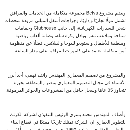
ويضم مشروع Belva مجموعة متكاملة من الخدمات والمرافق
تشمل مولًا تجاريًا وإداريًا، وجراجات أسفل المباني مزودة بمحطات
شحن للسيارات الكهربائية، إلى جانب Clubhouse وحمامات
سباحة وملاعب تنس وبادل وكرة سلة، وصالة ألعاب رياضية
ومنطقة للأطفال واستوديو لليوجا والبيلاتس، فضلًا عن منظومة
أمن متكاملة تعتمد على كاميرات المراقبة على مدار الساعة.
والمشروع من تصميم المعماري المهندس رائف فهمي، أحد أبرز
الأسماء في مجال التصميم المعماري بمصر والمنطقة، بخبرة
تتجاوز 35 عامًا وسجل حافل من المشروعات والجوائز المرموقة.
وأضاف المهندس محمد يسري الرئيس التنفيذي لشركة الكرنك
للتطوير العقاري ان الشركة تمتلك تاريخًا ممتدًا في قطاع البناء
والتطوير العقاري منذ عام 1990، حيث نجحت في تطوير أكثر من