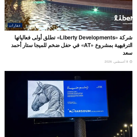
عقارات
شركة «Liberty Developments» تطلق أولى فعالياتها
الترفيهية بمشروع «AT» في حفل ضخم للميجا ستار أحمد
سعد
8 أغسطس، 2026