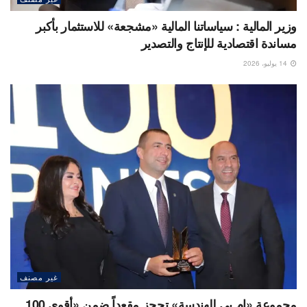
وزير المالية : سياساتنا المالية «مشجعة» للاستثمار بأكبر
مساندة اقتصادية للإنتاج والتصدير
14 يوليو، 2026
غير مصنف
مجموعة «إم بي للهندسة» تحجز مقعداً ضمن «أقوى 100