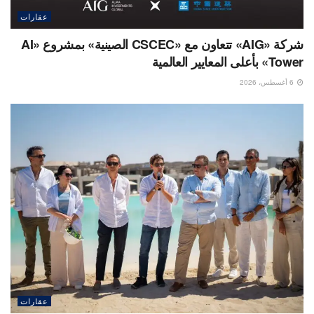
عقارات
شركة «AIG» تتعاون مع «CSCEC الصينية» بمشروع «AI
Tower» بأعلى المعايير العالمية
6 أغسطس، 2026
عقارات