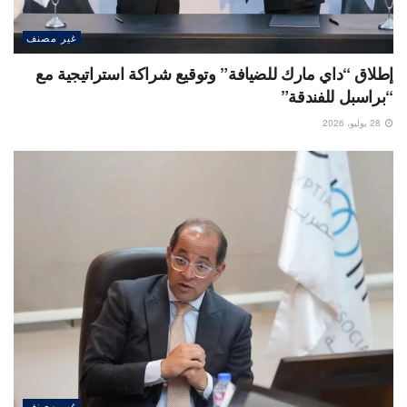
غير مصنف
إطلاق “داي مارك للضيافة” وتوقيع شراكة استراتيجية مع
“براسبل للفندقة”
28 يوليو، 2026
غير مصنف