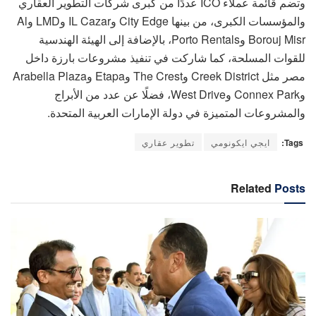
وتضم قائمة عملاء ICO عددًا من كبرى شركات التطوير العقاري
والمؤسسات الكبرى، من بينها City Edge وIL Cazar وLMD وAl
Borouj Misr وPorto Rentals، بالإضافة إلى الهيئة الهندسية
للقوات المسلحة، كما شاركت في تنفيذ مشروعات بارزة داخل
مصر مثل Creek District وThe Crest وEtapa وArabella Plaza
وConnex Park وWest Drive، فضلًا عن عدد من الأبراج
والمشروعات المتميزة في دولة الإمارات العربية المتحدة.
Tags:
ايجي ايكونومي
تطوير عقاري
Related
Posts