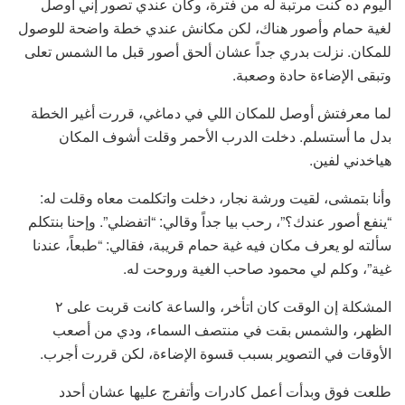
اليوم ده كنت مرتبة له من فترة، وكان عندي تصور إني أوصل
لغية حمام وأصور هناك، لكن مكانش عندي خطة واضحة للوصول
للمكان. نزلت بدري جداً عشان ألحق أصور قبل ما الشمس تعلى
وتبقى الإضاءة حادة وصعبة.
لما معرفتش أوصل للمكان اللي في دماغي، قررت أغير الخطة
بدل ما أستسلم. دخلت الدرب الأحمر وقلت أشوف المكان
هياخدني لفين.
وأنا بتمشى، لقيت ورشة نجار، دخلت واتكلمت معاه وقلت له:
“ينفع أصور عندك؟”، رحب بيا جداً وقالي: “اتفضلي”. وإحنا بنتكلم
سألته لو يعرف مكان فيه غية حمام قريبة، فقالي: “طبعاً، عندنا
غية”، وكلم لي محمود صاحب الغية وروحت له.
المشكلة إن الوقت كان اتأخر، والساعة كانت قربت على ٢
الظهر، والشمس بقت في منتصف السماء، ودي من أصعب
الأوقات في التصوير بسبب قسوة الإضاءة، لكن قررت أجرب.
طلعت فوق وبدأت أعمل كادرات وأتفرج عليها عشان أحدد