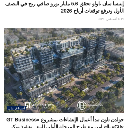
إنتيسا سان باولو تحقق 5.6 مليار يورو صافي ربح في النصف
الأول وترفع توقعات أرباح 2026
6 أغسطس، 2026
أسواق مال
جولدن تاون تبدأ أعمال الإنشاءات بمشروع «GT Business
City» بالتزامن مع طرح المرحلة الأولى للبيع.. وتنفيذ مبكر