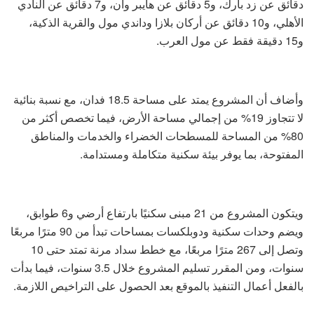
دقائق عن زد بارك، و5 دقائق عن هايبر وان، و7 دقائق عن النادي
الأهلي، و10 دقائق عن أركان بلازا وداندي مول والقرية الذكية،
و15 دقيقة فقط عن مول العرب.
وأضاف أن المشروع يمتد على مساحة 18.5 فدان، مع نسبة بنائية
لا تتجاوز 19% من إجمالي مساحة الأرض، فيما تخصص أكثر من
80% من المساحة للمسطحات الخضراء والخدمات والمناطق
المفتوحة، بما يوفر بيئة سكنية متكاملة ومستدامة.
ويتكون المشروع من 21 مبنى سكنيًا بارتفاع أرضي و6 طوابق،
ويضم وحدات سكنية ودوبلكسات بمساحات تبدأ من 90 مترًا مربعًا
وتصل إلى 267 مترًا مربعًا، مع خطط سداد مرنة تمتد حتى 10
سنوات، ومن المقرر تسليم المشروع خلال 3.5 سنوات، فيما بدأت
بالفعل أعمال التنفيذ بالموقع بعد الحصول على التراخيص اللازمة.