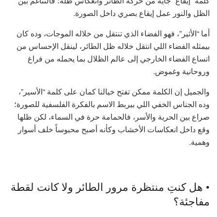
كلمة “إيقاع” جاية من حركة الطائر وانعكاس ظله؛ فالتناغم بين
الظل والنور عمل إيقاع بصري داخل الصورة.
أما “الأثير”، فهو الفضاء الذي تنتقل من خلاله الموجات، وده كان
بيمثله الفضاء اللي انتقل خلاله ظل الطائر، لينقل الإحساس من
اتساع الفضاء الخارجي إلى عالم الظلال بما يحمله من فراغ
وروحانية وغموض.
والجميل إن الكلمة ممكن تفتح خيالنا كمان على كلمة “الأسير”،
وده الجناس الخفي اللي بيربط الاسم بالفكرة الفلسفية للصورة؛
صراع بين الحرية والأسر، فالحمامة حرة في السماء، لكن ظلها
وقع داخل انعكاسات الأخشاب وكأنه أصبح محبوساً خلف أسوار
وهمية.
• هل كنتِ منتظرة مرور الطائر ولا كانت لقطة
مفاجئة؟