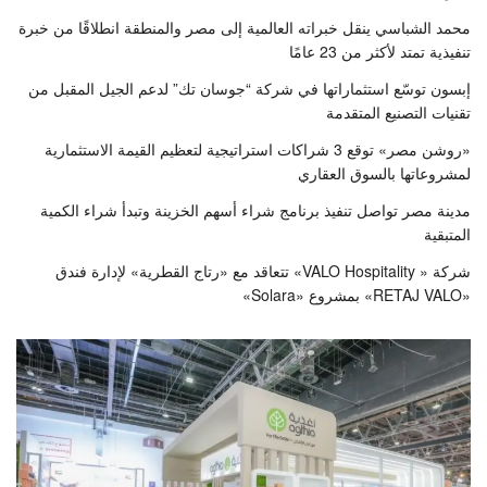
محمد الشباسي ينقل خبراته العالمية إلى مصر والمنطقة انطلاقًا من خبرة
تنفيذية تمتد لأكثر من 23 عامًا
إبسون توسّع استثماراتها في شركة “جوسان تك” لدعم الجيل المقبل من
تقنيات التصنيع المتقدمة
«روشن مصر» توقع 3 شراكات استراتيجية لتعظيم القيمة الاستثمارية
لمشروعاتها بالسوق العقاري
مدينة مصر تواصل تنفيذ برنامج شراء أسهم الخزينة وتبدأ شراء الكمية
المتبقية
شركة « VALO Hospitality» تتعاقد مع «رتاج القطرية» لإدارة فندق
«RETAJ VALO» بمشروع «Solara»