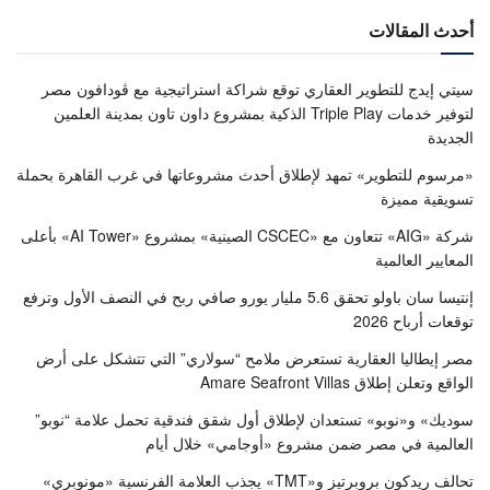
أحدث المقالات
سيتي إيدج للتطوير العقاري توقع شراكة استراتيجية مع ڤودافون مصر
لتوفير خدمات Triple Play الذكية بمشروع داون تاون بمدينة العلمين
الجديدة
«مرسوم للتطوير» تمهد لإطلاق أحدث مشروعاتها في غرب القاهرة بحملة
تسويقية مميزة
شركة «AIG» تتعاون مع «CSCEC الصينية» بمشروع «AI Tower» بأعلى
المعايير العالمية
إنتيسا سان باولو تحقق 5.6 مليار يورو صافي ربح في النصف الأول وترفع
توقعات أرباح 2026
مصر إيطاليا العقارية تستعرض ملامح “سولاري” التي تتشكل على أرض
الواقع وتعلن إطلاق Amare Seafront Villas
سوديك» و«نوبو» تستعدان لإطلاق أول شقق فندقية تحمل علامة “نوبو”
العالمية في مصر ضمن مشروع «أوجامي» خلال أيام
تحالف ريدكون بروبرتيز و«TMT» يجذب العلامة الفرنسية «مونوبري»