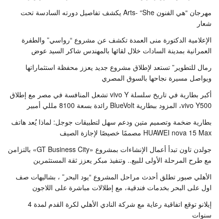
مهرجان “هي الفنون Arts- “She يكشف تفاصيل دورته السادسة تحت
شعار
الإعلامية الدكتورة منى العمدة تكشف عن مشروع “رواسي” والطفرة
العمرانية بمدينة السادات خلال لقائها بالمهندس شاكر السيد عوض
رمال للتطوير” تستعد لإطلاق مشروع جديد يعزز محفظة استثماراتها
ويواصل مسيرة نجاحها بالسوق المصري
أكبر بطارية في تاريخ سلسلة vivo Y تشعل المنافسة في مصر مع إطلاق
vivo Y500، المزود ببطارية BlueVolt رائدة بسعة 8100 مللي أمبير
بطارية ضخمة وتصميم متين ودعم سهل لتطبيقات جوجل: لماذا يُعد هاتف
HUAWEI nova 15 Max مصممًا خصيصًا لإجازة الصيف
جولدن تاون تبدأ أعمال الإنشاءات بمشروع «GT Business City» بالتزامن
مع طرح المرحلة الأولى للبيع.. وتنفيذ مبكر يعزز ثقة المستثمرين
الأهلي صبور تطلق أحدث مراحل المشروع “يود البحر” ، بشاليهات صف
اول على البحر بخدمات فندقية، مع إطلالات مباشرة على اللاجون
إيلانو توقع اتفاقية رعاية مع شركة النادي الأهلي لكرة القدم لمدة 4
سنوات