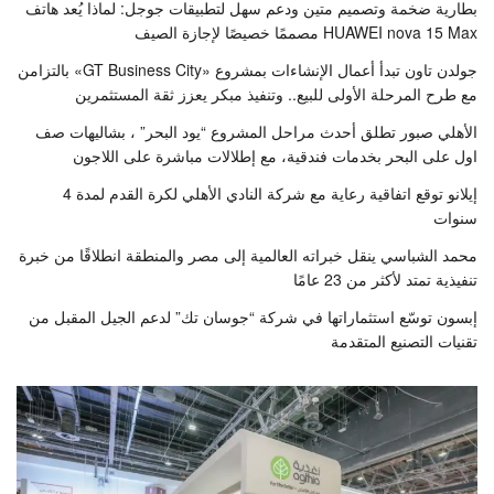
بطارية ضخمة وتصميم متين ودعم سهل لتطبيقات جوجل: لماذا يُعد هاتف
HUAWEI nova 15 Max مصممًا خصيصًا لإجازة الصيف
جولدن تاون تبدأ أعمال الإنشاءات بمشروع «GT Business City» بالتزامن
مع طرح المرحلة الأولى للبيع.. وتنفيذ مبكر يعزز ثقة المستثمرين
الأهلي صبور تطلق أحدث مراحل المشروع “يود البحر” ، بشاليهات صف
اول على البحر بخدمات فندقية، مع إطلالات مباشرة على اللاجون
إيلانو توقع اتفاقية رعاية مع شركة النادي الأهلي لكرة القدم لمدة 4
سنوات
محمد الشباسي ينقل خبراته العالمية إلى مصر والمنطقة انطلاقًا من خبرة
تنفيذية تمتد لأكثر من 23 عامًا
إبسون توسّع استثماراتها في شركة “جوسان تك” لدعم الجيل المقبل من
تقنيات التصنيع المتقدمة