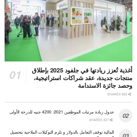
أغذية تُعزز ريادتها في جلفود 2025 بإطلاق
منتجات جديدة، عقد شراكات استراتيجية،
وحصد جائزة الاستدامة
662 SHARES
جدول زيادة مرتبات الموظفين 2021: 4200 جنيه للدرجة الأولى
527 SHARES
المالية توقف التعامل بالدولار و تلزم التوكيلات الملاحية بتحصيل