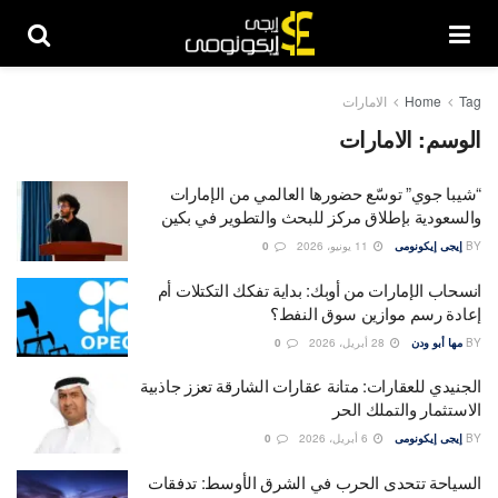
Tag
Home
الامارات
الوسم:
الامارات
“شيبا جوي” توسّع حضورها العالمي من الإمارات
والسعودية بإطلاق مركز للبحث والتطوير في بكين
BY
إيجى إيكونومى
11 يونيو، 2026
0
انسحاب الإمارات من أوبك: بداية تفكك التكتلات أم
إعادة رسم موازين سوق النفط؟
BY
مها أبو ودن
28 أبريل، 2026
0
الجنيدي للعقارات: متانة عقارات الشارقة تعزز جاذبية
الاستثمار والتملك الحر
BY
إيجى إيكونومى
6 أبريل، 2026
0
السياحة تتحدى الحرب في الشرق الأوسط: تدفقات