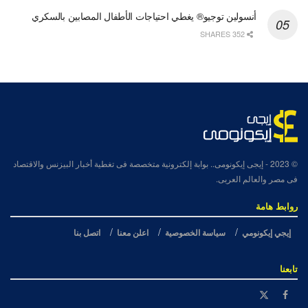
أنسولين توجيو® يغطي احتياجات الأطفال المصابين بالسكري
352 SHARES
© 2023
- إيجى إيكونومى.. بوابة إلكترونية متخصصة فى تغطية أخبار البيزنس والاقتصاد
فى مصر والعالم العربى.
روابط هامة
إيجي إيكونومي
سياسة الخصوصية
اعلن معنا
اتصل بنا
تابعنا