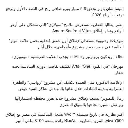
إنتيسا سان باولو تحقق 5.6 مليار يورو صافي ربح في النصف الأول وترفع
توقعات أرباح 2026
مصر إيطاليا العقارية تستعرض ملامح “سولاري” التي تتشكل على أرض
الواقع وتعلن إطلاق Amare Seafront Villas
سوديك» و«نوبو» تستعدان لإطلاق أول شقق فندقية تحمل علامة “نوبو”
العالمية في مصر ضمن مشروع «أوجامي» خلال أيام
تحالف ريدكون بروبرتيز و«TMT» يجذب العلامة الفرنسية «مونوبري»
مهرجان “هي الفنون Arts- “She يكشف تفاصيل دورته السادسة تحت
شعار
الإعلامية الدكتورة منى العمدة تكشف عن مشروع “رواسي” والطفرة
العمرانية بمدينة السادات خلال لقائها بالمهندس شاكر السيد عوض
رمال للتطوير” تستعد لإطلاق مشروع جديد يعزز محفظة استثماراتها
ويواصل مسيرة نجاحها بالسوق المصري
أكبر بطارية في تاريخ سلسلة vivo Y تشعل المنافسة في مصر مع إطلاق
vivo Y500، المزود ببطارية BlueVolt رائدة بسعة 8100 مللي أمبير