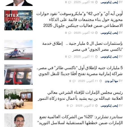
BY
إيجى إيكونومى
16 أكتوبر، 2025
0
أوبن آيه آي” و”جي 42″ و”مايكروسوفت” تقود حوارات
محورية حول بناء مجتمعات قائمة على الذكاء
الاصطناعي ضمن فعاليات جيتكس جلوبال 2025
BY
إيجى إيكونومى
12 أكتوبر، 2025
0
بإستثمارات تصل ال ٥ مليار جنية .. إطلاق خدمة
“تاكسي مصر الجوي” في مصر
BY
إيجى إيكونومى
11 أكتوبر، 2025
0
5 مليارات جنيه لإطلاق أول “تاكسي طائر” في مصر..
شراكة إماراتية مصرية تفتح أفقًا جديدًا للنقل الجوي
BY
مها أبو ودن
11 أكتوبر، 2025
0
رئيس مجلس الإمارات للإفتاء الشرعي معالي
العلامة عبدالله بن بيه يشيد بأعمال ندوة زكاة التمور
BY
إيجى إيكونومى
2 أكتوبر، 2025
0
ستاندرد تشارترد: “20% من الشركات العالمية تضع
الإمارات ضمن خططها المستقبلية لسلاسل التوريد”