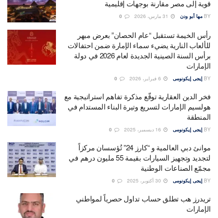
قوية إلى مصر مقارنة بوجهات إقليمية
BY
مها أبو ودن
31 مارس، 2026
0
رأس الخيمة تستقبل “عام الحصان” بعرض مبهر
للألعاب النارية يضيء سماء الإمارة ضمن احتفالات
برأس السنة الصينية الجديدة لعام 2026 في دولة
الإمارات
BY
إيجى إيكونومى
6 فبراير، 2026
0
فخر الدين العقارية توقّع مذكرة تفاهم استراتيجية مع
هولسيم الإمارات لتسريع وتيرة البناء المستدام في
المنطقة
BY
إيجى إيكونومى
16 ديسمبر، 2025
0
موانئ دبي العالمية و “كارز 24” تُؤسسان مركزاً
لتجديد وتجهيز السيارات بقيمة 55 مليون درهم في
مجمّع الصناعات الوطنية
BY
إيجى إيكونومى
30 أكتوبر، 2025
0
تريدرز هب تطلق حساب تداول حصرياً لمواطني
الإمارات