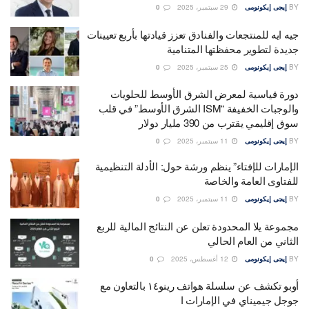
BY
إيجى إيكونومى
29 سبتمبر، 2025
0
جيه ايه للمنتجعات والفنادق تعزز قيادتها بأربع تعيينات
جديدة لتطوير محفظتها المتنامية
BY
إيجى إيكونومى
25 سبتمبر، 2025
0
دورة قياسية لمعرض الشرق الأوسط للحلويات
والوجبات الخفيفة “ISM الشرق الأوسط” في قلب
سوق إقليمي يقترب من 390 مليار دولار
BY
إيجى إيكونومى
11 سبتمبر، 2025
0
الإمارات للإفتاء” ينظم ورشة حول: الأدلة التنظيمية
للفتاوى العامة والخاصة
BY
إيجى إيكونومى
11 سبتمبر، 2025
0
مجموعة يلا المحدودة تعلن عن النتائج المالية للربع
الثاني من العام الحالي
BY
إيجى إيكونومى
12 أغسطس، 2025
0
أوبو تكشف عن سلسلة هواتف رينو١٤ بالتعاون مع
جوجل جيميناي في الإمارات ا