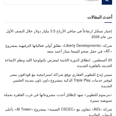
أحدث المقالات
إعمار تسجّل ارتفاعاً في صافي الأرباح 3.5 مليار دولار خلال النصف الأول
من عام 2026
شركة «Liberty Developments» تطلق أولى فعالياتها الترفيهية بمشروع
«AT» في حفل ضخم للميجا ستار أحمد سعد
20 أغسطس.. انطلاق الدورة الثامنة لمعرض تكنولوجيا الليد ونظم الإضاءة
الحديثة بالقاهرة الجديدة
سيتي إيدج للتطوير العقاري توقع شراكة استراتيجية مع ڤودافون مصر
لتوفير خدمات Triple Play الذكية بمشروع داون تاون بمدينة العلمين
الجديدة
«مرسوم للتطوير» تمهد لإطلاق أحدث مشروعاتها في غرب القاهرة بحملة
تسويقية مميزة
شركة «AIG» تتعاون مع «CSCEC الصينية» بمشروع «AI Tower» بأعلى
المعايير العالمية