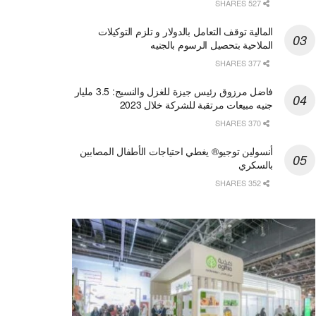
527 SHARES
المالية توقف التعامل بالدولار و تلزم التوكيلات
الملاحية بتحصيل الرسوم بالجنيه
377 SHARES
فاضل مرزوق رئيس جيزة للغزل والنسيج: 3.5 مليار
جنيه مبيعات مرتقبة للشركة خلال 2023
370 SHARES
أنسولين توجيو® يغطي احتياجات الأطفال المصابين
بالسكري
352 SHARES