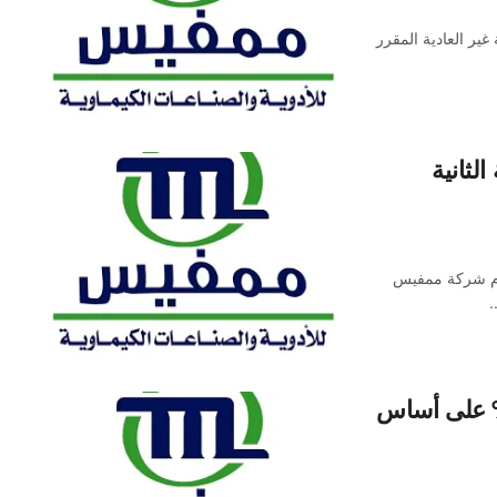
غير العادية المقرر
لثانية
قيام شركة ممفيس
.
 أرباح ممفيس للأدوية بنسبة 112% على أساس