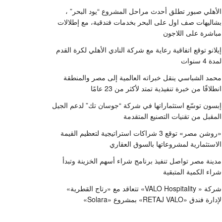
الأهلي صبور تطلق أحدث مراحل المشروع “يود البحر” ،
بشاليهات صف اول على البحر بخدمات فندقية، مع إطلالات
مباشرة على اللاجون
إيلانو توقع اتفاقية رعاية مع شركة النادي الأهلي لكرة القدم
لمدة 4 سنوات
محمد الشباسي ينقل خبراته العالمية إلى مصر والمنطقة
انطلاقًا من خبرة تنفيذية تمتد لأكثر من 23 عامًا
إبسون توسّع استثماراتها في شركة “جوسان تك” لدعم الجيل
المقبل من تقنيات التصنيع المتقدمة
«روشن مصر» توقع 3 شراكات استراتيجية لتعظيم القيمة
الاستثمارية لمشروعاتها بالسوق العقاري
مدينة مصر تواصل تنفيذ برنامج شراء أسهم الخزينة وتبدأ
شراء الكمية المتبقية
شركة « VALO Hospitality» تتعاقد مع «رتاج القطرية»
لإدارة فندق «RETAJ VALO» بمشروع «Solara»