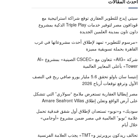
أحدث المقالات
سيتي إيدج للتطوير العقاري توقع شراكة استراتيجية مع
ڤودافون مصر لتوفير خدمات Triple Play الذكية بمشروع
داون تاون بمدينة العلمين الجديدة
«مرسوم للتطوير» تمهد لإطلاق أحدث مشروعاتها في غرب
القاهرة بحملة تسويقية مميزة
شركة «AIG» تتعاون مع «CSCEC الصينية» بمشروع «AI
Tower» بأعلى المعايير العالمية
إنتيسا سان باولو تحقق 5.6 مليار يورو صافي ربح في النصف
الأول وترفع توقعات أرباح 2026
مصر إيطاليا العقارية تستعرض ملامح “سولاري” التي تتشكل
على أرض الواقع وتعلن إطلاق Amare Seafront Villas
سوديك» و«نوبو» تستعدان لإطلاق أول شقق فندقية تحمل
علامة “نوبو” العالمية في مصر ضمن مشروع «أوجامي»
خلال أيام
تحالف ريدكون بروبرتيز و«TMT» يجذب العلامة الفرنسية