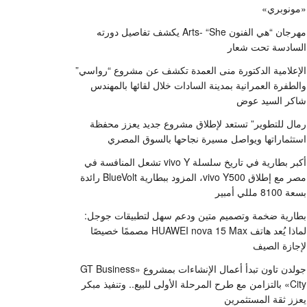
«مونوبري»
مهرجان “هي الفنون Arts- “She يكشف تفاصيل دورته
السادسة تحت شعار
الإعلامية الدكتورة منى العمدة تكشف عن مشروع “رواسي”
والطفرة العمرانية بمدينة السادات خلال لقائها بالمهندس
شاكر السيد عوض
رمال للتطوير” تستعد لإطلاق مشروع جديد يعزز محفظة
استثماراتها ويواصل مسيرة نجاحها بالسوق المصري
أكبر بطارية في تاريخ سلسلة vivo Y تشعل المنافسة في
مصر مع إطلاق vivo Y500، المزود ببطارية BlueVolt رائدة
بسعة 8100 مللي أمبير
بطارية ضخمة وتصميم متين ودعم سهل لتطبيقات جوجل:
لماذا يُعد هاتف HUAWEI nova 15 Max مصممًا خصيصًا
لإجازة الصيف
جولدن تاون تبدأ أعمال الإنشاءات بمشروع «GT Business
City» بالتزامن مع طرح المرحلة الأولى للبيع.. وتنفيذ مبكر
يعزز ثقة المستثمرين