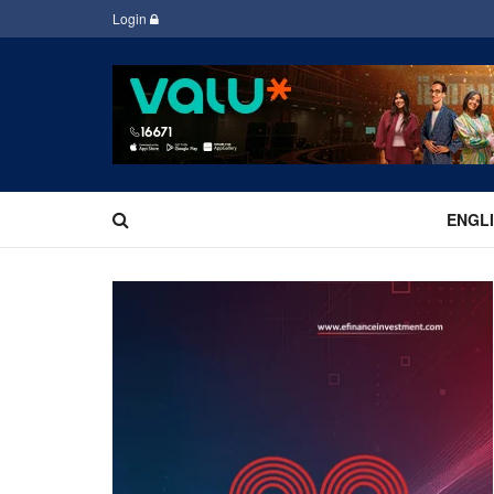
Login
ENGL