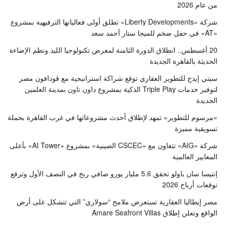
من عام 2026
شركة «Liberty Developments» تطلق أولى فعالياتها الترفيهية بمشروع
«AT» في حفل ضخم للميجا ستار أحمد سعد
20 أغسطس.. انطلاق الدورة الثامنة لمعرض تكنولوجيا الليد ونظم الإضاءة
الحديثة بالقاهرة الجديدة
سيتي إيدج للتطوير العقاري توقع شراكة استراتيجية مع ڤودافون مصر
لتوفير خدمات Triple Play الذكية بمشروع داون تاون بمدينة العلمين
الجديدة
«مرسوم للتطوير» تمهد لإطلاق أحدث مشروعاتها في غرب القاهرة بحملة
تسويقية مميزة
شركة «AIG» تتعاون مع «CSCEC الصينية» بمشروع «AI Tower» بأعلى
المعايير العالمية
إنتيسا سان باولو تحقق 5.6 مليار يورو صافي ربح في النصف الأول وترفع
توقعات أرباح 2026
مصر إيطاليا العقارية تستعرض ملامح “سولاري” التي تتشكل على أرض
الواقع وتعلن إطلاق Amare Seafront Villas