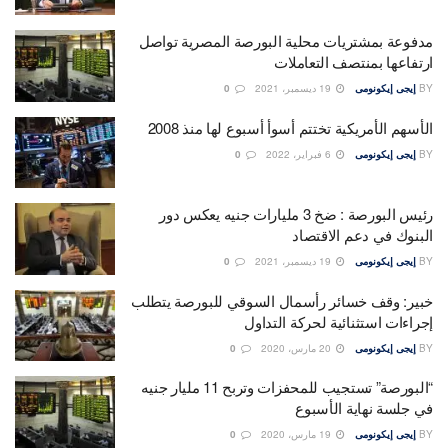
مدفوعة بمشتريات محلية البورصة المصرية تواصل
ارتفاعها بمنتصف التعاملات
BY
إيجى إيكونومى
19 ديسمبر، 2021
0
الأسهم الأمريكية تختتم أسوأ أسبوع لها منذ 2008
BY
إيجى إيكونومى
6 فبراير، 2022
0
رئيس البورصة : ضخ 3 مليارات جنيه يعكس دور
البنوك في دعم الاقتصاد
BY
إيجى إيكونومى
19 ديسمبر، 2021
0
خبير: وقف خسائر رأسمال السوقي للبورصة يتطلب
إجراءات استثنائية لحركة التداول
BY
إيجى إيكونومى
20 مارس، 2020
0
“البورصة” تستجيب للمحفزات وتربح 11 مليار جنيه
في جلسة نهاية الأسبوع
BY
إيجى إيكونومى
19 مارس، 2020
0