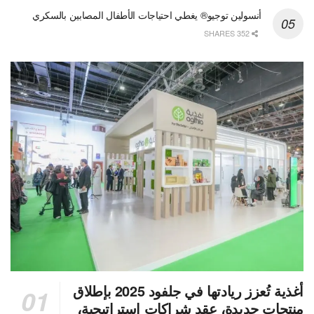
أنسولين توجيو® يغطي احتياجات الأطفال المصابين بالسكري
352 SHARES
أغذية تُعزز ريادتها في جلفود 2025 بإطلاق
منتجات جديدة، عقد شراكات استراتيجية،