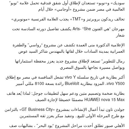
سوديك» و«نوبو» تستعدان لإطلاق أول شقق فندقية تحمل علامة “نوبو”
العالمية في مصر ضمن مشروع «أوجامي» خلال أيام
تحالف ريدكون بروبرتيز و«TMT» يجذب العلامة الفرنسية «مونوبري»
مهرجان “هي الفنون Arts- “She يكشف تفاصيل دورته السادسة تحت
شعار
الإعلامية الدكتورة منى العمدة تكشف عن مشروع “رواسي” والطفرة
العمرانية بمدينة السادات خلال لقائها بالمهندس شاكر السيد عوض
رمال للتطوير” تستعد لإطلاق مشروع جديد يعزز محفظة استثماراتها
ويواصل مسيرة نجاحها بالسوق المصري
أكبر بطارية في تاريخ سلسلة vivo Y تشعل المنافسة في مصر مع إطلاق
vivo Y500، المزود ببطارية BlueVolt رائدة بسعة 8100 مللي أمبير
بطارية ضخمة وتصميم متين ودعم سهل لتطبيقات جوجل: لماذا يُعد هاتف
HUAWEI nova 15 Max مصممًا خصيصًا لإجازة الصيف
جولدن تاون تبدأ أعمال الإنشاءات بمشروع «GT Business City» بالتزامن
مع طرح المرحلة الأولى للبيع.. وتنفيذ مبكر يعزز ثقة المستثمرين
الأهلي صبور تطلق أحدث مراحل المشروع “يود البحر” ، بشاليهات صف