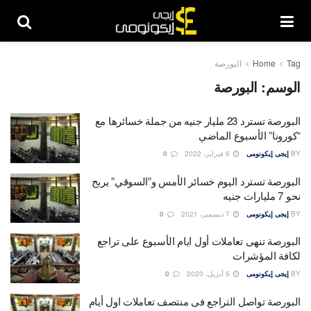
Tag
Home
البورصة
الوسم:
البورصة
البورصة تسترد 23 مليار جنيه من جملة خسائرها مع
“كورونا” الأسبوع الماضي
BY
إيجى إيكونومى
6 فبراير، 2022
0
البورصة تسترد اليوم خسائر الأمس و”السوقي” يربح
نحو 7 مليارات جنيه
BY
إيجى إيكونومى
7 ديسمبر، 2021
0
البورصة تنهى تعاملات أول ايام الأسبوع على تراجع
لكافة المؤشرات
BY
إيجى إيكونومى
5 أبريل، 2020
0
البورصة تواصل التراجع فى منتصف تعاملات اول أيام